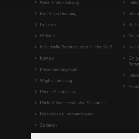
Unser Produktkatalog
Index
Live-Video-Beratung
Site
Lieferzeit
Bedie
Widerruf
Wett
Individuelle Beratung, statt blinder Kauf!
Neuig
Kontakt
Ein g
Berat
Preise und Angebote
Inter
Wegbeschreibung
Produ
Unsere Ausstellung
Rückruf-Service wir rufen Sie zurück
Lieferzeiten u. Versandkosten
Zahlarten
Impressum