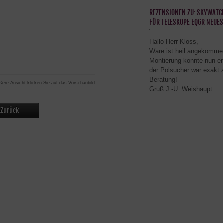
REZENSIONEN ZU: SKYWATC
FÜR TELESKOPE EQ6R NEUES
Hallo Herr Kloss,
Ware ist heil angekommen
Montierung konnte nun end
der Polsucher war exakt a
Beratung!
ßere Ansicht klicken Sie auf das Vorschaubild
Gruß J.-U. Weishaupt
Zurück