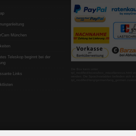
map
nunganleitung
erCam München
keiten
utes Teleskop beginnt bei der
ung
Die Box kann unter
tpl_modified/boxes/box_miscellaneous.html ve
essante Links
werden. Die Sprachvariablen befinden sich in 
tpl_modified/lang/german/lang_german.custo
ktlisten