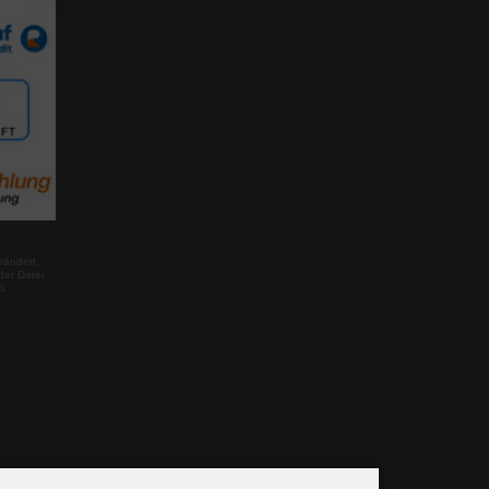
rändert
der Datei
m.