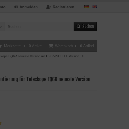
nto
Anmelden
Registrieren
Suchen
Merkzettel
0
Artikel
Warenkorb
0
Artikel
eskope EQ6R neueste Version mit USB VISUELLE Version
ntierung für Teleskope EQ6R neueste Version