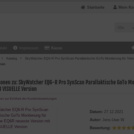
Startseite
Mein Ko
Alle
takt
Impressum
Kasse
Katalog
SkyWatcher EQ6-R Pro SynScan Parallaktische GoTo Montierung für Tel
nen
ionen zu: SkyWatcher EQ6-R Pro SynScan Parallaktische GoTo Mo
 VISUELLE Version
nen zur Echtheit der Kundenbewertungen
Datum:
27.12.2021
Autor:
Jens-Uwe W.
Bewertung: