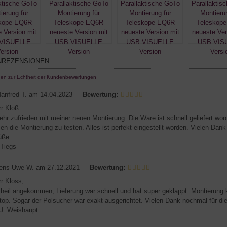
REZENSIONEN:
nen zur Echtheit der Kundenbewertungen
anfred T.
am 14.04.2023
Bewertung:
rr Kloß.
sehr zufrieden mit meiner neuen Montierung. Die Ware ist schnell geliefert wor
en die Montierung zu testen. Alles ist perfekt eingestellt worden. Vielen Dank
üße
 Tiegs
ens-Uwe W.
am 27.12.2021
Bewertung:
rr Kloss,
 heil angekommen, Lieferung war schnell und hat super geklappt. Montierung k
 top. Sogar der Polsucher war exakt ausgerichtet. Vielen Dank nochmal für die
U. Weishaupt