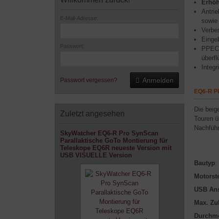
Erhö
Antri
E-Mail-Adresse:
sowie
Verbes
Einge
Passwort:
PPEC 
überfl
Integr
Anmelden
Passwort vergessen?
EQ6-R P
Die beig
Zuletzt angesehen
Touren ü
Nachführ
SkyWatcher EQ6-R Pro SynScan
Parallaktische GoTo Montierung für
Teleskope EQ6R neueste Version mit
USB VISUELLE Version
Bautyp
:
Motorst
USB An
Max. Zu
Durchme