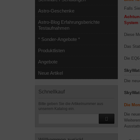
Falls Si
Astro-Geschenke
Achtung
Astro-Blog Erfahrungsberichte
System 
Testaufnahmen
Diese Mo
* Sonder-Angebote *
Das Stat
Produktlisten
Die EQ6-
Angebote
SkyWat
Neue Artikel
Die neu
Schnellkauf
SkyWat
Bitte geben Sie die Artikelnummer aus
Die Mon
unserem Katalog ein.
Die neue
Weiteren
Ausstatt
Willkommen zurück!