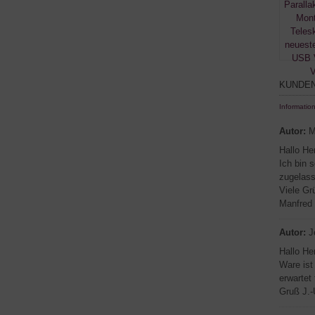
KUNDEN
Informatio
Autor:
M
Hallo He
Ich bin 
zugelass
Viele Gr
Manfred
Autor:
J
Hallo He
Ware ist
erwartet
Gruß J.-