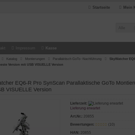
Startseite
Mein 
Alle
akt
Impressum
Kasse
Katalog
Montierungen
Parallaktisch GoTo -Nachführung
SkyWatcher EQ6
este Version mit USB VISUELLE Version
tcher EQ6-R Pro SynScan Parallaktische GoTo Montier
SB VISUELLE Version
Lieferzeit:
Lieferung erwartet
Art.Nr.:
20855
Bewertungen:
(10)
HAN:
20855