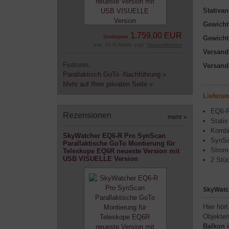
Stativa
Gewicht
1.759,00 EUR
Sonderpreis
Gewicht
inkl. 19 % MwSt. zzgl.
Versandkosten
Versand
Features:
Versand
Parallaktisch GoTo -Nachführung »
Mehr auf Ihrer privaten Seite »
Lieferu
EQ6-R
Rezensionen
mehr
»
Stativ
Kombi
SkyWatcher EQ6-R Pro SynScan
SynSc
Parallaktische GoTo Montierung für
Strom
Teleskope EQ6R neueste Version mit
USB VISUELLE Version
2 Stü
SkyWatch
Hier hör
Objekten
Balkon 