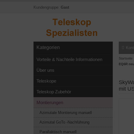
Kundengruppe:
Gast
Kategorien
Kont
Startseite
Vorteile & Nachteile Informationen
EQ6R neu
Über uns
Teleskope
SkyWa
mit U
Teleskop Zubehör
Montierungen
Azimutale Montierung manuell
Azimutal GoTo -Nachführung
Parallaktisch manuell