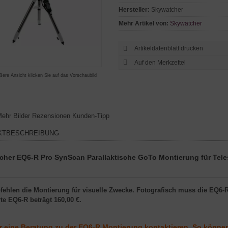
Hersteller:
Skywatcher
Mehr Artikel von:
Skywatcher
Artikeldatenblatt drucken
ßere Ansicht klicken Sie auf das Vorschaubild
ehr Bilder
Rezensionen
Kunden-Tipp
KTBESCHREIBUNG
cher EQ6-R Pro SynScan Parallaktische GoTo Montierung für Tel
ehlen die Montierung für visuelle Zwecke. Fotografisch muss die EQ6-R 
te EQ6-R beträgt 160,00 €.
r
eine
Beratung
zu der EQ6-R Montierung kontaktieren. So könne