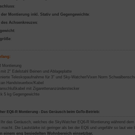
nschluss
:
 der Montierung inkl. Stativ und Gegengewichte
:
 des Achsenkreuzes
:
gewicht
:
größe
:
mfang:
 Montierung
 mit 2" Edelstahl Beinen und Ablageplatte
nierte Teleskopaufnahme für 3" und Sky-Watcher/Vixen Norm Schwalbensc
an Handsteuerbox/Kabel
anschlußkabel mit Zigarettenanzünderstecker
ck 5 kg Gegengewichte
er EQ6-R Montierung - Das Geräusch beim GoTo-Betrieb:
t Ihr das Geräusch, welches die SkyWatcher EQ6-R Montierung während dem 
 macht. Die Lautstärke ist geringer als bei der EQ6 und ungefähr so laut wie
in einem eng besiedelten Wohnbereich einsetzbar.