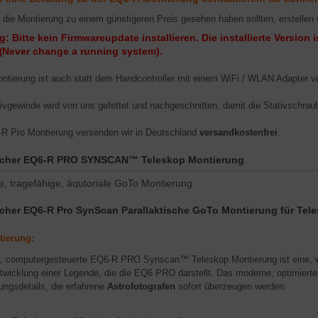
e die Montierung zu einem günstigeren Preis gesehen haben sollten, erstellen 
: Bitte kein Firmwareupdate installieren. Die installierte Version i
Never change a running system).
(
ntierung ist auch statt dem Handcontroller mit einem WiFi / WLAN Adapter ve
ivgewinde wird von uns gefettet und nachgeschnitten, damit die Stativschraub
R Pro Montierung versenden wir in Deutschland
versandkostenfrei
.
cher EQ6-R PRO SYNSCAN™ Teleskop Montierung
e, tragefähige, äqutoriale GoTo Montierung
cher EQ6-R Pro SynScan Parallaktische GoTo Montierung für Tel
tierung:
, computergesteuerte EQ6-R PRO Synscan™ Teleskop Montierung ist eine, we
twicklung einer Legende, die die EQ6 PRO darstellt. Das moderne, optimiert
ungsdetails, die erfahrene
Astrofotografen
sofort überzeugen werden: