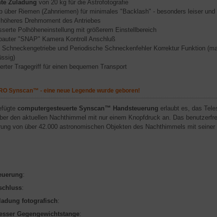
hte Zuladung
von 20 kg für die Astrofotografie
eb über Riemen (Zahnriemen) für minimales "Backlash" - besonders leiser und
 höheres Drehmoment des Antriebes
serte Polhöheneinstellung mit größerem Einstellbereich
bauter "SNAP" Kamera Kontroll Anschluß
Schneckengetriebe und Periodische Schneckenfehler Korrektur Funktion (mac
üssig)
ierter Tragegriff für einen bequemen Transport
RO Synscan™ - eine neue Legende wurde geboren!
efügte
computergesteuerte Synscan™ Handsteuerung
erlaubt es, das Tele
ber den aktuellen Nachthimmel mit nur einem Knopfdruck an. Das benutzerfr
ung von über 42.000 astronomischen Objekten des Nachthimmels mit seiner
euerung
:
schluss
:
ladung fotografisch
:
sser Gegengewichtstange
: