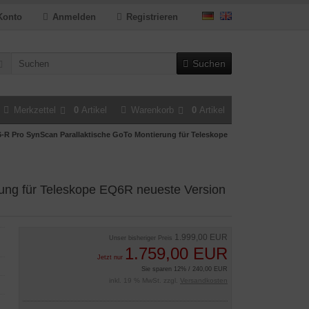
Konto
Anmelden
Registrieren
Suchen
Merkzettel
0
Artikel
Warenkorb
0
Artikel
-R Pro SynScan Parallaktische GoTo Montierung für Teleskope
ung für Teleskope EQ6R neueste Version
1.999,00 EUR
Unser bisheriger Preis
1.759,00 EUR
Jetzt nur
Sie sparen 12% / 240,00 EUR
inkl. 19 % MwSt. zzgl.
Versandkosten