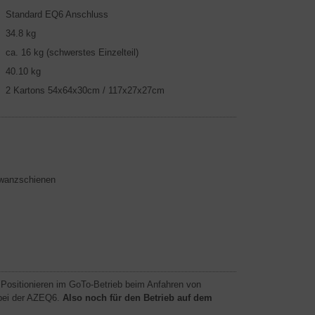
Standard EQ6 Anschluss
34.8 kg
ca. 16 kg (schwerstes Einzelteil)
40.10 kg
2 Kartons 54x64x30cm / 117x27x27cm
hwanzschienen
Positionieren im GoTo-Betrieb beim Anfahren von
 bei der AZEQ6.
Also noch für den Betrieb auf dem