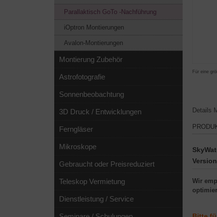
Parallaktisch GoTo -Nachführung
iOptron Montierungen
Avalon-Montierungen
Montierung Zubehör
Für eine grö
Astrofotografie
Sonnenbeobachtung
Details
M
3D Druck / Entwicklungen
PRODU
Ferngläser
Mikroskope
SkyWat
Version
Gebraucht oder Preisreduziert
Teleskop Vermietung
Wir empf
optimier
Dienstleistung / Service
Seminare / Schulungen
Bitte
fü