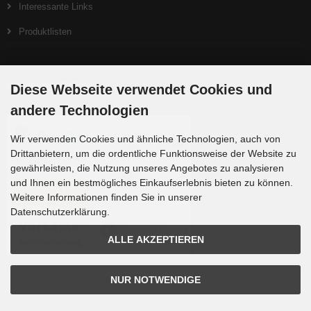
Interessante Links
Produktlisten
Zahlungsmethoden
Diese Webseite verwendet Cookies und
andere Technologien
Wir verwenden Cookies und ähnliche Technologien, auch von
Drittanbietern, um die ordentliche Funktionsweise der Website zu
gewährleisten, die Nutzung unseres Angebotes zu analysieren
und Ihnen ein bestmögliches Einkaufserlebnis bieten zu können.
Weitere Informationen finden Sie in unserer
Datenschutzerklärung.
ALLE AKZEPTIEREN
Die Box kann unter tpl_modified/boxes/box_miscellaneous.html verändert werden. Die
NUR NOTWENDIGE
Sprachvariablen befinden sich in der Datei tpl_modified/lang/german/lang_german.custom.