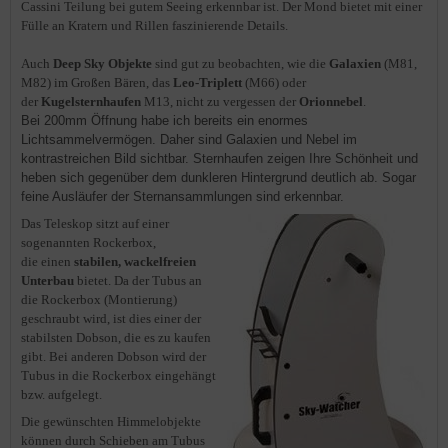
Cassini Teilung bei gutem Seeing erkennbar ist. Der Mond bietet mit einer
Fülle an Kratern und Rillen faszinierende Details.
Auch
Deep Sky Objekte
sind gut zu beobachten, wie die
Galaxien
(M81,
M82) im Großen Bären, das
Leo-Triplett
(M66) oder
der
Kugelsternhaufen
M13, nicht zu vergessen der
Orionnebel
.
Bei 200mm Öffnung habe ich bereits ein enormes
Lichtsammelvermögen. Daher sind Galaxien und Nebel im
kontrastreichen Bild sichtbar. Sternhaufen zeigen Ihre Schönheit und
heben sich gegenüber dem dunkleren Hintergrund deutlich ab. Sogar
feine Ausläufer der Sternansammlungen sind erkennbar.
Das Teleskop sitzt auf einer
sogenannten Rockerbox,
die einen
stabilen, wackelfreien
Unterbau
bietet. Da der Tubus an
die Rockerbox (Montierung)
geschraubt wird, ist dies einer der
stabilsten Dobson, die es zu kaufen
gibt. Bei anderen Dobson wird der
Tubus in die Rockerbox eingehängt
bzw. aufgelegt.
Die gewünschten Himmelobjekte
können durch Schieben am Tubus