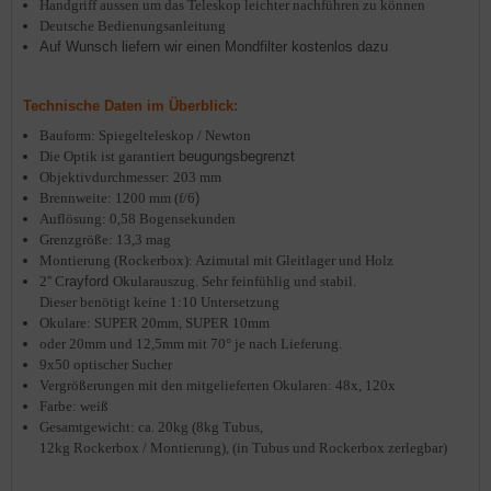
Handgriff aussen um das Teleskop leichter nachführen zu können
Deutsche Bedienungsanleitung
Auf Wunsch liefern wir einen Mondfilter kostenlos dazu
Technische Daten im Überblick:
Bauform: Spiegelteleskop / Newton
Die Optik ist garantiert
beugungsbegrenzt
Objektivdurchmesser: 203 mm
Brennweite: 1200 mm (f/6
)
Auflösung: 0,58 Bogensekunden
Grenzgröße: 13,3 mag
Montierung (Rockerbox): Azimutal mit Gleitlager und Holz
2''
C
rayford
Okularauszug. Sehr feinfühlig und stabil.
Dieser benötigt keine 1:10 Untersetzung
Okulare: SUPER 20mm, SUPER 10mm
oder 20mm und 12,5mm mit 70° je nach Lieferung.
9x50 optischer Sucher
Vergrößerungen mit den mitgelieferten Okularen: 48x, 120x
Farbe: weiß
Gesamtge
wicht
: ca. 20kg (8kg Tubus,
12kg Rockerbox / Montierung), (in Tubus und Rockerbox zerlegbar)