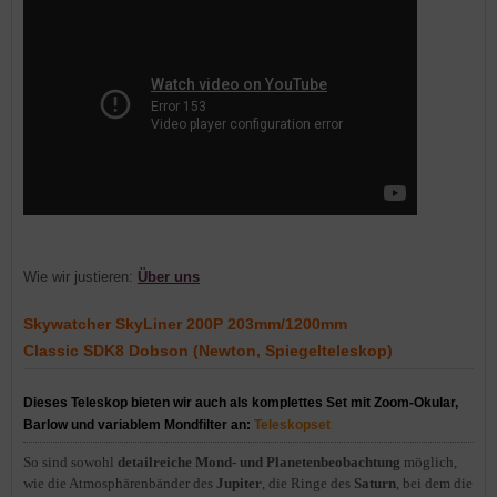
Wie wir justieren:
Über uns
Skywatcher SkyLiner 200P 203mm/1200mm
Classic SDK8 Dobson (Newton, Spiegelteleskop)
Dieses Teleskop bieten wir auch als komplettes Set mit Zoom-Okular,
Barlow und variablem Mondfilter an:
Teleskopset
So sind sowohl
detailreiche Mond- und Planetenbeobachtung
möglich,
wie die Atmosphärenbänder des
Jupiter
, die Ringe des
Saturn
, bei dem die