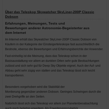
Über das Teleskop Skywatcher SkyLiner-200P Classic
Dobson
E
rfahrungen
, Meinungen, Tests und
Bewertungen anderer Astronomie-Begeisterter aus
dem Internet
Im Internet erhält das Skywatcher SkyLiner-200P Classic Dobson von
Käufern in der Kategorie der Einsteigerteleskope fast ausschließlich die
Bestnote, ebenso die Bewertungen und Erfahrungsberichte der Anwender.
Fast einhellig ist die Meinung, dass das Teleskop schon in der
Basisausstattung vor allem an dunklen Orten sehr gute Beobachtungen
zulässt und sich sehr gut für Deep Sky Objekte eignet. Auch der Auf- und
Abbau geht sehr zügig von statten und das Teleskop lässt sich leicht
transportieren.
Besonders vorgehoben wird die Stabilität der
Montierung gegenüber anderen Dobson. Geringes Schwingen durch die
zwei Drehgriffe an den Seiten.
Natürlich lässt sich das Teleskop vor allem zur Planetenbeoabachtung
auch noch beliebig erweitern. Als Erweiterungszubehör