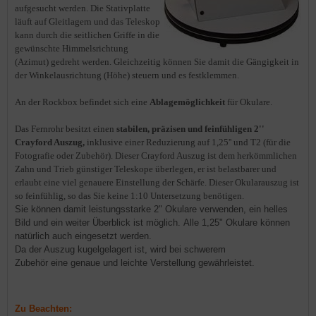
aufgesucht werden. Die Stativplatte
läuft auf Gleitlagern und das Teleskop
kann durch die seitlichen Griffe in die
gewünschte Himmelsrichtung
(Azimut) gedreht werden. Gleichzeitig können Sie damit die Gängigkeit in
der Winkelausrichtung (Höhe) steuern und es festklemmen.
An der Rockbox befindet sich eine
Ablagemöglichkeit
für Okulare.
Das Fernrohr besitzt einen
stabilen, präzisen und feinfühligen 2''
Crayford Auszug,
inklusive einer Reduzierung auf 1,25'' und T2 (für die
Fotografie oder Zubehör). Dieser Crayford Auszug ist dem herkömmlichen
Zahn und Trieb günstiger Teleskope überlegen, er ist belastbarer und
erlaubt eine viel genauere Einstellung der Schärfe. Dieser Okularauszug ist
so feinfühlig, so das Sie keine 1:10 Untersetzung benötigen.
Sie können damit leistungsstarke 2" Okulare verwenden, ein helles
Bild und ein weiter Überblick ist möglich. Alle 1,25" Okulare können
natürlich auch eingesetzt werden.
Da der Auszug kugelgelagert ist, wird bei schwerem
Zubehör eine genaue und leichte Verstellung gewährleistet.
Zu Beachten: