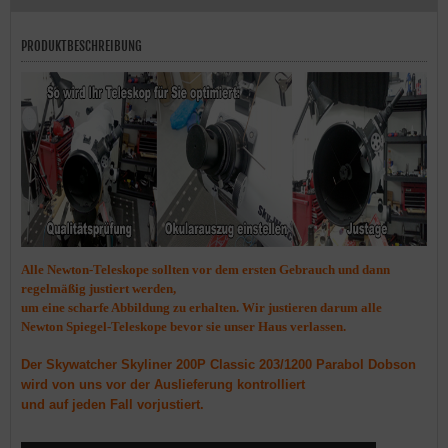
PRODUKTBESCHREIBUNG
Alle Newton-Teleskope sollten vor dem ersten Gebrauch und dann
regelmäßig justiert werden,
um eine scharfe Abbildung zu erhalten. Wir justieren darum alle
Newton Spiegel-Teleskope bevor sie unser Haus verlassen.
Der Skywatcher Skyliner 200P Classic 203/1200 Parabol Dobson
wird von uns vor der Auslieferung kontrolliert
und auf jeden Fall vorjustiert.