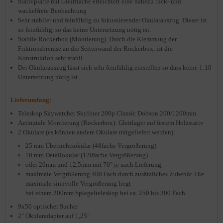
Stativplatte mit Gleitfläche erleichtert eine nahezu ruck- und
wackelfreie Beobachtung
Sehr stabiler und feinfühlig zu fokussierender Okularauszug. Dieser ist
so feinfühlig, so das keine Untersetzung nötig ist.
Stabile Rockerbox (Montierung). Durch die Klemmung der
Friktionsbremse an die Seitenwand der Rockerbox, ist die
Konstruktion sehr stabil.
Der Okularauszug lässt sich sehr feinfühlig einstellen so dass keine 1:10
Untersetzung nötig ist
Lieferumfang:
Teleskop Skywatcher Skyliner 200p Classic Dobson 200/1200mm
Azimutale Montierung
(Rockerbox): Gleitlager auf festem Holzstativ
2 Okulare (es können andere Okulare mitgeliefert werden):
25 mm Übersichtsokular (48fache Vergrößerung)
10 mm Detailokular (120fache Vergrößerung)
oder 20mm und 12,5mm mit 70° je nach Lieferung.
maximale Vergrößerung 400 Fach durch zusätzliches Zubehör. Die
maximale sinnvolle Vergrößerung liegt
bei einem 200mm Spiegelteleskop bei ca. 250 bis 300 Fach.
9x50 optischer Sucher
2" Okularadapter auf 1,25"