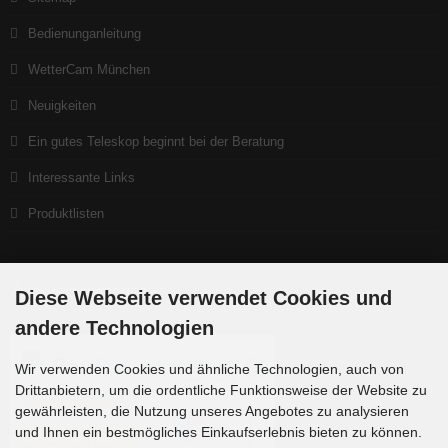
Bedienunganleitung
WetterCam München
Neuigkeiten
Ein gutes Teleskop beginnt bei der Beratung
Interessante Links
Produktlisten
Zahlungsmethoden
Diese Webseite verwendet Cookies und
andere Technologien
Wir verwenden Cookies und ähnliche Technologien, auch von
Drittanbietern, um die ordentliche Funktionsweise der Website zu
gewährleisten, die Nutzung unseres Angebotes zu analysieren
und Ihnen ein bestmögliches Einkaufserlebnis bieten zu können.