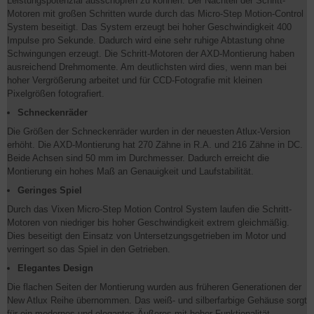
Leistungspotenzial ausschöpfen zu können. Der Nachteil der Schritt-
Motoren mit großen Schritten wurde durch das Micro-Step Motion-Control
System beseitigt. Das System erzeugt bei hoher Geschwindigkeit 400
Impulse pro Sekunde. Dadurch wird eine sehr ruhige Abtastung ohne
Schwingungen erzeugt. Die Schritt-Motoren der AXD-Montierung haben
ausreichend Drehmomente. Am deutlichsten wird dies, wenn man bei
hoher Vergrößerung arbeitet und für CCD-Fotografie mit kleinen
Pixelgrößen fotografiert.
Schneckenräder
Die Größen der Schneckenräder wurden in der neuesten Atlux-Version
erhöht. Die AXD-Montierung hat 270 Zähne in R.A. und 216 Zähne in DC.
Beide Achsen sind 50 mm im Durchmesser. Dadurch erreicht die
Montierung ein hohes Maß an Genauigkeit und Laufstabilität.
Geringes Spiel
Durch das Vixen Micro-Step Motion Control System laufen die Schritt-
Motoren von niedriger bis hoher Geschwindigkeit extrem gleichmäßig.
Dies beseitigt den Einsatz von Untersetzungsgetrieben im Motor und
verringert so das Spiel in den Getrieben.
Elegantes Design
Die flachen Seiten der Montierung wurden aus früheren Generationen der
New Atlux Reihe übernommen. Das weiß- und silberfarbige Gehäuse sorgt
für ein modernes und elegantes Äußeres mit hoher Funktionalität.