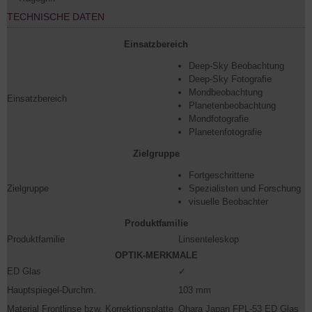
TECHNISCHE DATEN
Einsatzbereich
Deep-Sky Beobachtung
Deep-Sky Fotografie
Mondbeobachtung
Einsatzbereich
Planetenbeobachtung
Mondfotografie
Planetenfotografie
Zielgruppe
Fortgeschrittene
Zielgruppe
Spezialisten und Forschung
visuelle Beobachter
Produktfamilie
Produktfamilie
Linsenteleskop
OPTIK-MERKMALE
ED Glas
✓
Hauptspiegel-Durchm.
103 mm
Material Frontlinse bzw. Korrektionsplatte
Ohara Japan FPL-53 ED Glas