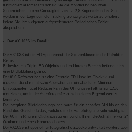
funktioniert automatisch sobald Sie die Montierung benutzen.
Sie erreichen so eine Genauigkeit von +/- 2,8 Bogensekunden. Sie
werden in der Lage sein die Tracking-Genauigkeit weiter zu erhöhen,
indem Sie Ihren eigenen aufgezeichneten Periodischen Fehler
abspeichern.
Der AX 103S im Detail:
Der AX103S ist ein ED Apochromat der Spitzenklasse in der Refraktor-
Reihe.
Er besitzt ein Triplet ED Objektiv und im hinteren Bereich befindet sich
eine Bildfeldebnungslinse.
Der f8,0 Refraktor besitzt eine Zentrale ED Linse im Objektiv und
reduziert die chromatische Aberration auf ein absolutes Minimum.
Ein optionaler Focal Reducer kann das Öffnungsverhältnis auf 1:5,6
reduzieren, um in der Astrofotografie zu schnelleren Ergebnissen zu
kommen.
Die integrierte Bildfeldebnungslinse sorgt für ein scharfes Bild bis an den
Rand des Gesichtsfeldes, welches in der Astrofotografie sehr wichtig ist.
Der 60 mm Ring am Okularauszug ermöglicht Ihnen die Aufnahme von 2"
Okularen und eines Kameraadapters.
Der AX103S ist speziell für fotografische Zwecke entwickelt worden, aber