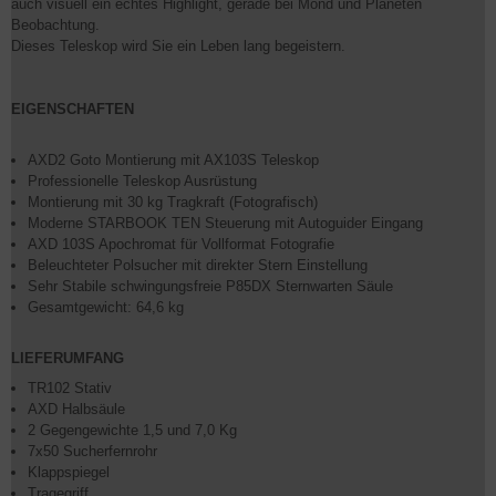
auch visuell ein echtes Highlight, gerade bei Mond und Planeten
Beobachtung.
Dieses Teleskop wird Sie ein Leben lang begeistern.
EIGENSCHAFTEN
AXD2 Goto Montierung mit AX103S Teleskop
Professionelle Teleskop Ausrüstung
Montierung mit 30 kg Tragkraft (Fotografisch)
Moderne STARBOOK TEN Steuerung mit Autoguider Eingang
AXD 103S Apochromat für Vollformat Fotografie
Beleuchteter Polsucher mit direkter Stern Einstellung
Sehr Stabile schwingungsfreie P85DX Sternwarten Säule
Gesamtgewicht: 64,6 kg
LIEFERUMFANG
TR102 Stativ
AXD Halbsäule
2 Gegengewichte 1,5 und 7,0 Kg
7x50 Sucherfernrohr
Klappspiegel
Tragegriff