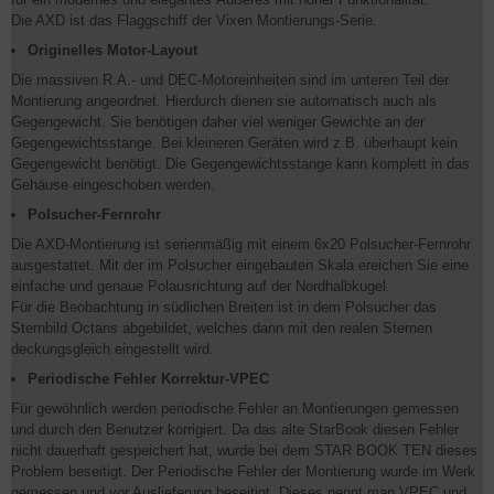
Die AXD ist das Flaggschiff der Vixen Montierungs-Serie.
Originelles Motor-Layout
Die massiven R.A.- und DEC-Motoreinheiten sind im unteren Teil der
Montierung angeordnet. Hierdurch dienen sie automatisch auch als
Gegengewicht. Sie benötigen daher viel weniger Gewichte an der
Gegengewichtsstange. Bei kleineren Geräten wird z.B. überhaupt kein
Gegengewicht benötigt. Die Gegengewichtsstange kann komplett in das
Gehäuse eingeschoben werden.
Polsucher-Fernrohr
Die AXD-Montierung ist serienmäßig mit einem 6x20 Polsucher-Fernrohr
ausgestattet. Mit der im Polsucher eingebauten Skala ereichen Sie eine
einfache und genaue Polausrichtung auf der Nordhalbkugel.
Für die Beobachtung in südlichen Breiten ist in dem Polsucher das
Sternbild Octans abgebildet, welches dann mit den realen Sternen
deckungsgleich eingestellt wird.
Periodische Fehler Korrektur-VPEC
Für gewöhnlich werden periodische Fehler an Montierungen gemessen
und durch den Benutzer korrigiert. Da das alte StarBook diesen Fehler
nicht dauerhaft gespeichert hat, wurde bei dem STAR BOOK TEN dieses
Problem beseitigt. Der Periodische Fehler der Montierung wurde im Werk
gemessen und vor Auslieferung beseitigt. Dieses nennt man VPEC und