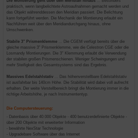
Die Montierung geht über den Meridian hinaus
... Besonders
praktisch, wenn langbelichtete Astroaufnahmen gemacht werden und
das Objekt währenddessen den Meridian passiert. Die Belichtung
kann fortgeführt werden. Die Mechanik der Montierung erlaubt ein
Nachführen weit über den Meridiandurchgang hinaus, ohne
Umschwenken.
Stabile 3" Prismenklemme
... Die CGEM verfügt bereits über die
gleiche massive 3" Prismenklemme, wie die Celestron CGE oder die
Losmandy Montierungen. Die 3" Klemmung erlaubt die Verwendung
der stabilen großen Prismenschienen. Weniger Schwingungen und
mehr Steifigkeit des Gesamtsystems sind das Ergebnis.
Massives Edelstahlstativ
... Das höhenverstellbare Edelstahlstativ
ist ausfahrbar bis 140cm Höhe. Die Stabilität wird dabei voll aufrecht
erhalten. Der weite Verstellbereich bringt die Montierung immer in die
richtige Arbeitshöhe, je nach Instrumententyp.
Die Computersteuerung:
- Datenbasis über 40.000 Objekte - 400 benutzerdefinierte Objekte -
über 200 Objekte mit erweiterter Information
- bewährte NexStar Technologie
- Upgradebare Software über das Internet