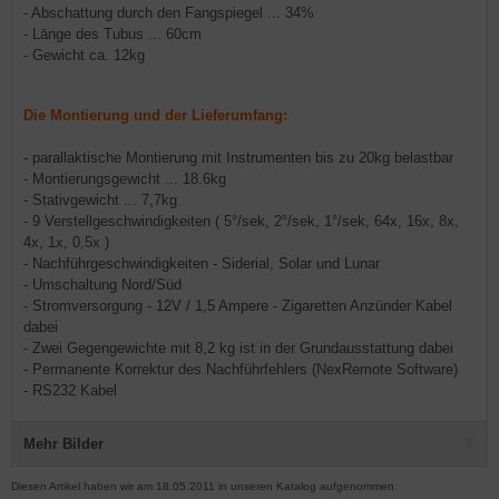
- Abschattung durch den Fangspiegel ... 34%
- Länge des Tubus ... 60cm
- Gewicht ca. 12kg
Die Montierung und der Lieferumfang:
- parallaktische Montierung mit Instrumenten bis zu 20kg belastbar
- Montierungsgewicht ... 18.6kg
- Stativgewicht ... 7,7kg
- 9 Verstellgeschwindigkeiten ( 5°/sek, 2°/sek, 1°/sek, 64x, 16x, 8x,
4x, 1x, 0,5x )
- Nachführgeschwindigkeiten - Siderial, Solar und Lunar
- Umschaltung Nord/Süd
- Stromversorgung - 12V / 1,5 Ampere - Zigaretten Anzünder Kabel
dabei
- Zwei Gegengewichte mit 8,2 kg ist in der Grundausstattung dabei
-
Permanente Korrektur des Nachführfehlers (NexRemote Software)
- RS232 Kabel
Mehr Bilder
Diesen Artikel haben wir am 18.05.2011 in unseren Katalog aufgenommen.