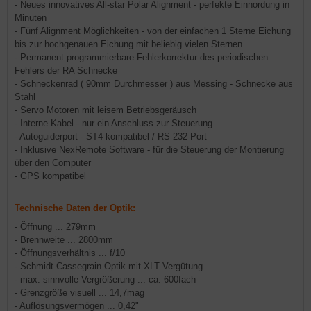
- Neues innovatives All-star Polar Alignment - perfekte Einnordung in
Minuten
- Fünf Alignment Möglichkeiten - von der einfachen 1 Sterne Eichung
bis zur hochgenauen Eichung mit beliebig vielen Sternen
- Permanent programmierbare Fehlerkorrektur des periodischen
Fehlers der RA Schnecke
- Schneckenrad ( 90mm Durchmesser ) aus Messing - Schnecke aus
Stahl
- Servo Motoren mit leisem Betriebsgeräusch
- Interne Kabel - nur ein Anschluss zur Steuerung
- Autoguiderport - ST4 kompatibel / RS 232 Port
- Inklusive NexRemote Software - für die Steuerung der Montierung
über den Computer
- GPS kompatibel
Technische Daten der Optik:
- Öffnung ... 279mm
- Brennweite ... 2800mm
- Öffnungsverhältnis ... f/10
- Schmidt Cassegrain Optik mit XLT Vergütung
- max. sinnvolle Vergrößerung ... ca. 600fach
- Grenzgröße visuell ... 14,7mag
- Auflösungsvermögen ... 0,42"