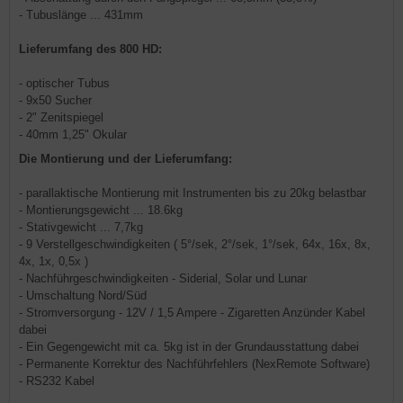
- Tubuslänge ... 431mm
Lieferumfang des 800 HD:
- optischer Tubus
- 9x50 Sucher
- 2" Zenitspiegel
- 40mm 1,25" Okular
Die Montierung und der Lieferumfang:
- parallaktische Montierung mit Instrumenten bis zu 20kg belastbar
- Montierungsgewicht ... 18.6kg
- Stativgewicht ... 7,7kg
- 9 Verstellgeschwindigkeiten ( 5°/sek, 2°/sek, 1°/sek, 64x, 16x, 8x,
4x, 1x, 0,5x )
- Nachführgeschwindigkeiten - Siderial, Solar und Lunar
- Umschaltung Nord/Süd
- Stromversorgung - 12V / 1,5 Ampere - Zigaretten Anzünder Kabel
dabei
- Ein Gegengewicht mit ca. 5kg ist in der Grundausstattung dabei
-
Permanente Korrektur des Nachführfehlers (NexRemote Software)
- RS232 Kabel