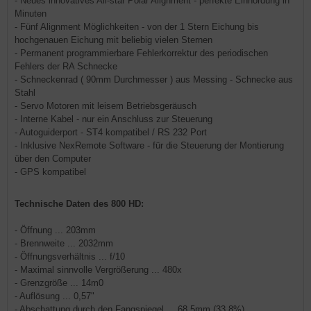
- Neues innovatives All-star Polar Alignment - perfekte Einnordung in
Minuten
- Fünf Alignment Möglichkeiten - von der 1 Stern Eichung bis
hochgenauen Eichung mit beliebig vielen Sternen
- Permanent programmierbare Fehlerkorrektur des periodischen
Fehlers der RA Schnecke
- Schneckenrad ( 90mm Durchmesser ) aus Messing - Schnecke aus
Stahl
- Servo Motoren mit leisem Betriebsgeräusch
- Interne Kabel - nur ein Anschluss zur Steuerung
- Autoguiderport - ST4 kompatibel / RS 232 Port
- Inklusive NexRemote Software - für die Steuerung der Montierung
über den Computer
- GPS kompatibel
Technische Daten des 800 HD:
- Öffnung ... 203mm
- Brennweite ... 2032mm
- Öffnungsverhältnis ... f/10
- Maximal sinnvolle Vergrößerung ... 480x
- Grenzgröße ... 14m0
- Auflösung ... 0,57"
- Abschattung durch den Fangspiegel ... 68,5mm (33,8%)