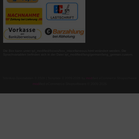
Die Box kann unter tpl_modified/boxes/box_miscellaneous.html verändert werden. Die
Sprachvariablen befinden sich in der Datei tpl_modified/lang/german/lang_german.custom.
Teleskop-Spezialisten © 2026 | Template © 2009-2026 by
mod
ified eCommerce Shopsoftware
mod
ified eCommerce Shopsoftware © 2009-2026