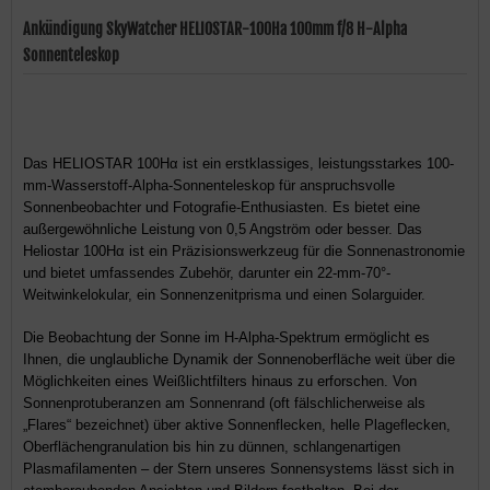
Ankündigung SkyWatcher HELIOSTAR-100Ha 100mm f/8 H-Alpha
Sonnenteleskop
Das HELIOSTAR 100Hα ist ein erstklassiges, leistungsstarkes 100-
mm-Wasserstoff-Alpha-Sonnenteleskop für anspruchsvolle
Sonnenbeobachter und Fotografie-Enthusiasten. Es bietet eine
außergewöhnliche Leistung von 0,5 Angström oder besser. Das
Heliostar 100Hα ist ein Präzisionswerkzeug für die Sonnenastronomie
und bietet umfassendes Zubehör, darunter ein 22-mm-70°-
Weitwinkelokular, ein Sonnenzenitprisma und einen Solarguider.
Die Beobachtung der Sonne im H-Alpha-Spektrum ermöglicht es
Ihnen, die unglaubliche Dynamik der Sonnenoberfläche weit über die
Möglichkeiten eines Weißlichtfilters hinaus zu erforschen. Von
Sonnenprotuberanzen am Sonnenrand (oft fälschlicherweise als
„Flares“ bezeichnet) über aktive Sonnenflecken, helle Plageflecken,
Oberflächengranulation bis hin zu dünnen, schlangenartigen
Plasmafilamenten – der Stern unseres Sonnensystems lässt sich in