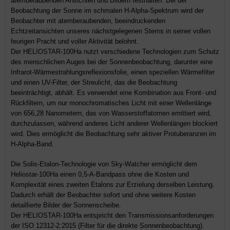
atemberaubenden Ansichten und Bildern festhalten. Bei der
Beobachtung der Sonne im schmalen H-Alpha-Spektrum wird der
Beobachter mit atemberaubenden, beeindruckenden
Echtzeitansichten unseres nächstgelegenen Sterns in seiner vollen
feurigen Pracht und voller Aktivität belohnt.
Der HELIOSTAR-100Ha nutzt verschiedene Technologien zum Schutz
des menschlichen Auges bei der Sonnenbeobachtung, darunter eine
Infrarot-Wärmestrahlungsreflexionsfolie, einen speziellen Wärmefilter
und einen UV-Filter, der Streulicht, das die Beobachtung
beeinträchtigt, abhält. Es verwendet eine Kombination aus Front- und
Rückfiltern, um nur monochromatisches Licht mit einer Wellenlänge
von 656,28 Nanometern, das von Wasserstoffatomen emittiert wird,
durchzulassen, während anderes Licht anderer Wellenlängen blockiert
wird. Dies ermöglicht die Beobachtung sehr aktiver Protuberanzen im
H-Alpha-Band.
Die Solis-Etalon-Technologie von Sky-Watcher ermöglicht dem
Heliostar-100Ha einen 0,5-A-Bandpass ohne die Kosten und
Komplexität eines zweiten Etalons zur Erzielung derselben Leistung.
Dadurch erhält der Beobachter sofort und ohne weitere Kosten
detaillierte Bilder der Sonnenscheibe.
Der HELIOSTAR-100Ha entspricht den Transmissionsanforderungen
der ISO 12312-2:2015 (Filter für die direkte Sonnenbeobachtung).