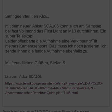
Sehr geehrter Herr Kloß,
mit dem neuen Askar SQA106 konnte ich am Samstag
bei fast Vollmond das First Light an M13 durchführen. Ein
super Teleskop!
Leider offenbarte die Aufnahme eine Verkippung/Tilt
meines Kamerasensors. Das muss ich noch justieren. Ich
sende Ihnen die fertige Aufnahme ebenfalls zu.
Mit freundlichen Grüßen, Stefan S.
Link zum Askar SQA106:
https://www.teleskop-spezialisten.de/shop/Teleskope/ED-APO/100-
115mm/Askar-SQA106-106mm-f-4-8-509mm-Brennweite-APO-
Apochromatischer-Refraktor-Quintuplet::7148.html
Diesen Artikel haben wir am 19.05.2025 in unseren Katalog aufgenommen.