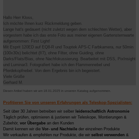
Hallo Herr Kloss,
Ich möchte Ihnen kurz Rückmeldung geben.
Lange hat's gedauert (nicht zuletzt wegen dem schlechten Wetter), aber
vorgestern habe ich das erste Foto aus meiner eigenen Gartensternwarte
aufgenommen: First Light!
Mit Esprit 120ED auf EQ8-R und Touptek APS-C Farbkamera, nur 50min
(100x30s) belichtet (f/7), ohne Filter, ohne Guiding, ohne
Darks/Flats/Bias, ohne Nachfokussierung. Bearbeitet mit DSS, PixInsight
und Luminar3. Fotografiert habe ich den Flammennebel und
Pferdekopfnebel. Von dem Ergebnis bin ich begeistert.
Viele Grüße
Gerhard M.
Diesen Artikel haben wir am 18.01.2025 in unseren Katalog aufgenommen.
Profitieren Sie von unseren Erfahrungen als Teleskop-Spezialisten:
Seit über 30 Jahren betreiben wir selber
leidenschaftlich Astronomie
Täglich prüfen, optimieren & justieren wir Teleskope, Montierungen &
Zubehör,
vor Übergabe
an den Kunden
Damit kennen wir die
Vor- und Nachteile
der einzelnen Produkte
Wir verkaufen & empfehlen nur Produkte, die wir
selbst verwenden
&