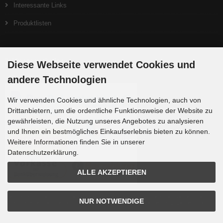
Interessante Links
Produktlisten
Zahlungsmethoden
Diese Webseite verwendet Cookies und
andere Technologien
Wir verwenden Cookies und ähnliche Technologien, auch von
Drittanbietern, um die ordentliche Funktionsweise der Website zu
gewährleisten, die Nutzung unseres Angebotes zu analysieren
und Ihnen ein bestmögliches Einkaufserlebnis bieten zu können.
Weitere Informationen finden Sie in unserer
Datenschutzerklärung.
ALLE AKZEPTIEREN
Die Box kann unter tpl_modified/boxes/box_miscellaneous.html verändert werden. Die
NUR NOTWENDIGE
Sprachvariablen befinden sich in der Datei tpl_modified/lang/german/lang_german.custom.