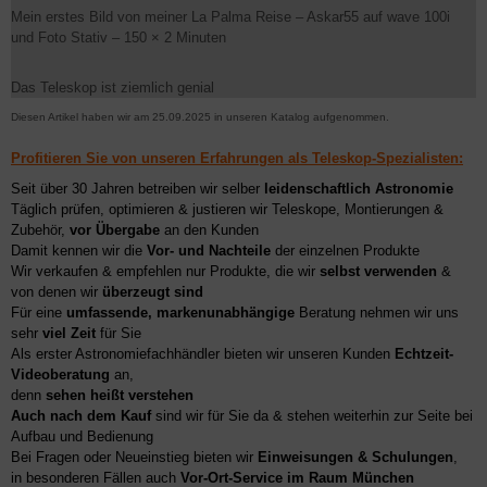
Mein erstes Bild von meiner La Palma Reise – Askar55 auf wave 100i
und Foto Stativ – 150 × 2 Minuten
Das Teleskop ist ziemlich genial
Diesen Artikel haben wir am 25.09.2025 in unseren Katalog aufgenommen.
Profitieren Sie von unseren Erfahrungen als Teleskop-Spezialisten:
Seit über 30 Jahren betreiben wir selber
leidenschaftlich Astronomie
Täglich prüfen, optimieren & justieren wir Teleskope, Montierungen &
Zubehör,
vor Übergabe
an den Kunden
Damit kennen wir die
Vor- und Nachteile
der einzelnen Produkte
Wir verkaufen & empfehlen nur Produkte, die wir
selbst verwenden
&
von denen wir
überzeugt sind
Für eine
umfassende, markenunabhängige
Beratung nehmen wir uns
sehr
viel Zeit
für Sie
Als erster Astronomiefachhändler bieten wir unseren Kunden
Echtzeit-
Videoberatung
an,
denn
sehen heißt verstehen
Auch nach dem Kauf
sind wir für Sie da & stehen weiterhin zur Seite bei
Aufbau und Bedienung
Bei Fragen oder Neueinstieg bieten wir
Einweisungen & Schulungen
,
in besonderen Fällen auch
Vor-Ort-Service im Raum München