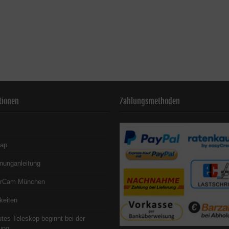
tionen
Zahlungsmethoden
map
nunganleitung
erCam München
keiten
utes Teleskop beginnt bei der
ung