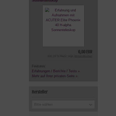
Sonnenteleskop
0,00 EUR
inkl. 19 % MwSt. zzgl.
Versandkosten
Features:
Erfahrungen / Berichte / Tests »
Mehr auf Ihrer privaten Seite »
Hersteller
Bitte wählen