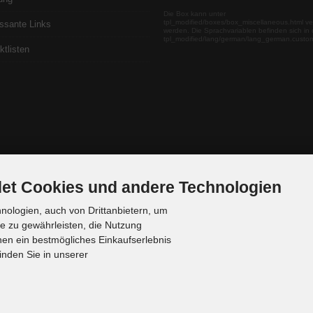
Die Box kann unter
tpl_modified/boxes/box_miscellaneous.html ve
essante Links
werden. Die Sprachvariablen befinden sich in 
tpl_modified/lang/german/lang_german.custo
ktlisten
et Cookies und andere Technologien
ologien, auch von Drittanbietern, um
te zu gewährleisten, die Nutzung
en ein bestmögliches Einkaufserlebnis
inden Sie in unserer