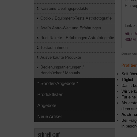
Ein su
Karstens Lieblingsprodukte
Optik- / Equipment-Tests Astrofotografie
Link z
Axel's Astro-Welt und Erfahrungen
https:
Rudi Rakete - Erfahrungen Astrofotografie
40MM-F
Testaufnahmen
Diesen Art
Ausverkaufte Produkte
Profitie
Bedienungsanleitungen /
Handbücher / Manuals
Seit übe
Täglich 
* Sonder-Angebote *
Damit ke
Wir verk
Produktlisten
Für eine
Als erst
Angebote
denn
se
Auch na
Neue Artikel
Bei Frag
in beson
Schnellkauf