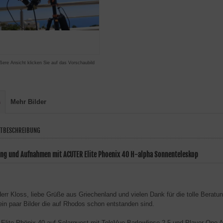
ßere Ansicht klicken Sie auf das Vorschaubild
s
Mehr Bilder
TBESCHREIBUNG
ung und Aufnahmen mit ACUTER Elite Phoenix 40 H-alpha Sonnenteleskop
Herr Kloss, liebe Grüße aus Griechenland und vielen Dank für die tolle Beratu
ein paar Bilder die auf Rhodos schon entstanden sind.
 Elite Phönix 40 auf Solarquest,mit TeleVue Barlowlinse 2,5 und Player One 