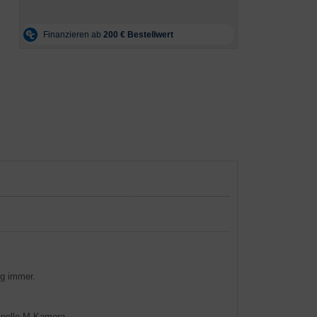
ng immer.
Apollo-M Kamera.