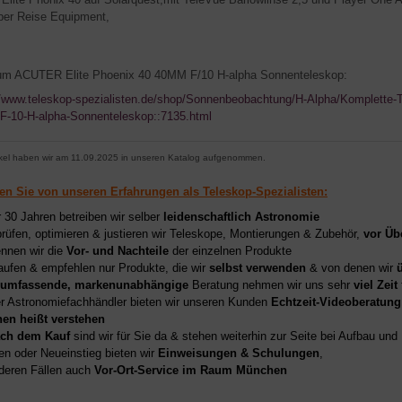
per Reise Equipment,
um ACUTER Elite Phoenix 40 40MM F/10 H-alpha Sonnenteleskop:
//www.teleskop-spezialisten.de/shop/Sonnenbeobachtung/H-Alpha/Komplette-
-10-H-alpha-Sonnenteleskop::7135.html
ikel haben wir am 11.09.2025 in unseren Katalog aufgenommen.
ren Sie von unseren Erfahrungen als Teleskop-Spezialisten:
r 30 Jahren betreiben wir selber
leidenschaftlich Astronomie
prüfen, optimieren & justieren wir Teleskope, Montierungen & Zubehör,
vor Üb
nnen wir die
Vor- und Nachteile
der einzelnen Produkte
aufen & empfehlen nur Produkte, die wir
selbst verwenden
& von denen wir
umfassende, markenunabhängige
Beratung nehmen wir uns sehr
viel Zeit
er Astronomiefachhändler bieten wir unseren Kunden
Echtzeit-Videoberatung
hen heißt verstehen
ch dem Kauf
sind wir für Sie da & stehen weiterhin zur Seite bei Aufbau un
en oder Neueinstieg bieten wir
Einweisungen & Schulungen
,
deren Fällen auch
Vor-Ort-Service im Raum München