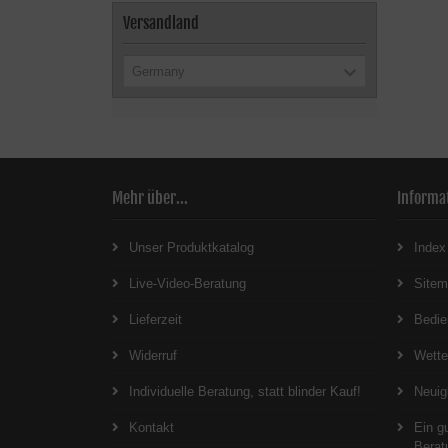
Versandland
Germany
Mehr über...
Informa
Unser Produktkatalog
Index
Live-Video-Beratung
Site
Lieferzeit
Bedie
Widerruf
Wett
Individuelle Beratung, statt blinder Kauf!
Neuig
Kontakt
Ein g
Berat