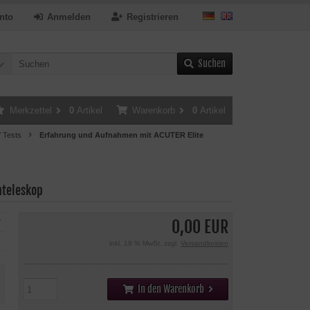
nto
Anmelden
Registrieren
Suchen
Merkzettel
0
Artikel
Warenkorb
0
Artikel
/ Tests
Erfahrung und Aufnahmen mit ACUTER Elite
nteleskop
0,00 EUR
r
inkl. 19 % MwSt. zzgl.
Versandkosten
In den Warenkorb