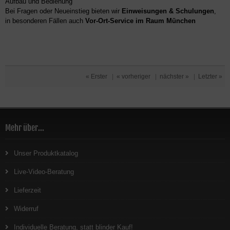
Aufbau und Bedienung
Bei Fragen oder Neueinstieg bieten wir
Einweisungen & Schulungen
,
in besonderen Fällen auch
Vor-Ort-Service im Raum München
« Erster
|
« vorheriger
|
nächster »
|
Letzter »
Mehr über...
Unser Produktkatalog
Live-Video-Beratung
Lieferzeit
Widerruf
Individuelle Beratung, statt blinder Kauf!