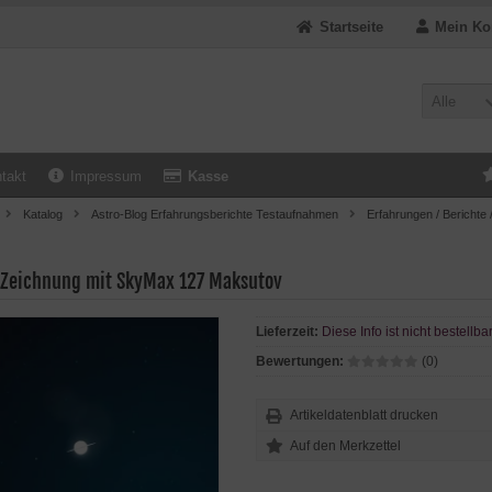
Startseite
Mein Ko
Alle
takt
Impressum
Kasse
Katalog
Astro-Blog Erfahrungsberichte Testaufnahmen
Erfahrungen / Berichte 
 Zeichnung mit SkyMax 127 Maksutov
Lieferzeit:
Diese Info ist nicht bestellba
Bewertungen:
(0)
Artikeldatenblatt drucken