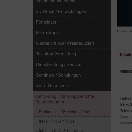
Sonnenbeobachtung
3D Druck / Entwicklungen
Ferngläser
Für eine grö
Mikroskope
Gebraucht oder Preisreduziert
Teleskop Vermietung
Detail
Dienstleistung / Service
PRODUK
Seminare / Schulungen
Astro-Geschenke
Astro-Blog Erfahrungsberichte
Hallo H
Testaufnahmen
ich wi
Telesk
Erfahrungen / Berichte / Tests
Angehä
Infos / Tricks / Tipps
gester
Infos zu Soft- & Firmware