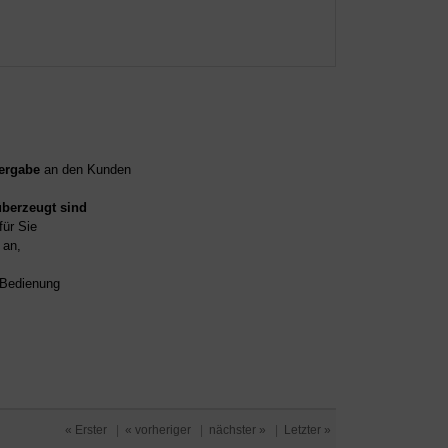
ergabe
an den Kunden
überzeugt sind
für Sie
an,
d Bedienung
« Erster
|
« vorheriger
|
nächster »
|
Letzter »