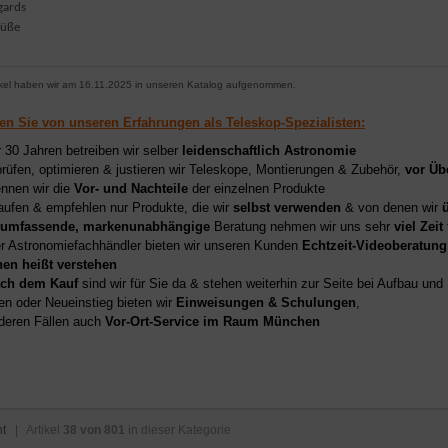
gards
rüße
ikel haben wir am 16.11.2025 in unseren Katalog aufgenommen.
ren Sie von unseren Erfahrungen als Teleskop-Spezialisten:
r 30 Jahren betreiben wir selber
leidenschaftlich Astronomie
prüfen, optimieren & justieren wir Teleskope, Montierungen & Zubehör,
vor Üb
nnen wir die
Vor- und Nachteile
der einzelnen Produkte
aufen & empfehlen nur Produkte, die wir
selbst verwenden
& von denen wir
umfassende, markenunabhängige
Beratung nehmen wir uns sehr
viel Zeit
er Astronomiefachhändler bieten wir unseren Kunden
Echtzeit-Videoberatung
hen heißt verstehen
ch dem Kauf
sind wir für Sie da & stehen weiterhin zur Seite bei Aufbau un
en oder Neueinstieg bieten wir
Einweisungen & Schulungen
,
deren Fällen auch
Vor-Ort-Service im Raum München
ht
| Artikel
38 von 801
in dieser Kategorie