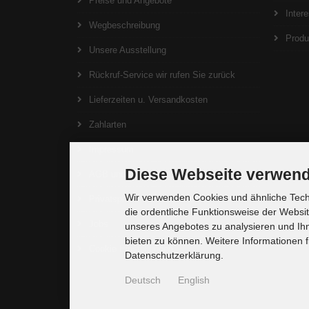
Preise und Angebote
Inter
Wegbeschreibung
Produ
Unsere Ausstellung
Rückruf-Service wir rufen Sie zurück
Lieferzeiten u. Versandkosten
Zahlarten
Impressum
Diese Webseite verwend
AGB und Widerrufsrecht
Wir verwenden Cookies und ähnliche Techn
Privatsphäre und Datenschutz
die ordentliche Funktionsweise der Websi
Jobs
unseres Angebotes zu analysieren und Ihn
bieten zu können. Weitere Informationen f
Cookie Einstellungen
Datenschutzerklärung.
Deutsch
English