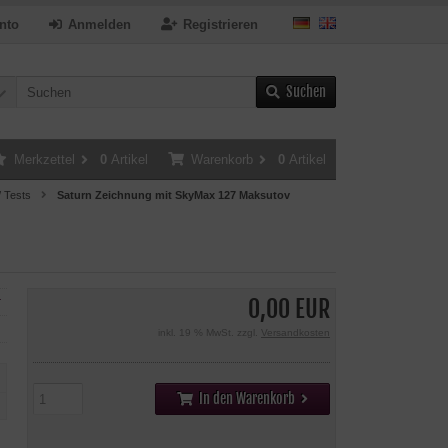
nto
Anmelden
Registrieren
Suchen
Merkzettel
0
Artikel
Warenkorb
0
Artikel
/ Tests
Saturn Zeichnung mit SkyMax 127 Maksutov
0,00 EUR
r
inkl. 19 % MwSt. zzgl.
Versandkosten
In den Warenkorb