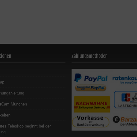
tionen
Zahlungsmethoden
map
nunganleitung
erCam München
keiten
utes Teleskop beginnt bei der
ung