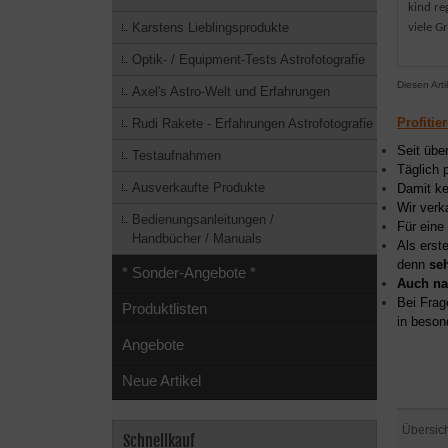
kind re
Karstens Lieblingsprodukte
viele G
Optik- / Equipment-Tests Astrofotografie
Diesen Art
Axel's Astro-Welt und Erfahrungen
Profitie
Rudi Rakete - Erfahrungen Astrofotografie
Seit übe
Testaufnahmen
Täglich 
Ausverkaufte Produkte
Damit ke
Wir verk
Bedienungsanleitungen /
Für eine
Handbücher / Manuals
Als erst
denn
se
* Sonder-Angebote *
Auch na
Bei Frag
Produktlisten
in beson
Angebote
Neue Artikel
Übersic
Schnellkauf