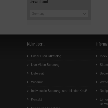
Versandland
Germany
Mehr über...
Informa
Unser Produktkatalog
Index
Live-Video-Beratung
Site
Lieferzeit
Bedie
Widerruf
Wett
Individuelle Beratung, statt blinder Kauf!
Neuig
Kontakt
Ein g
Berat