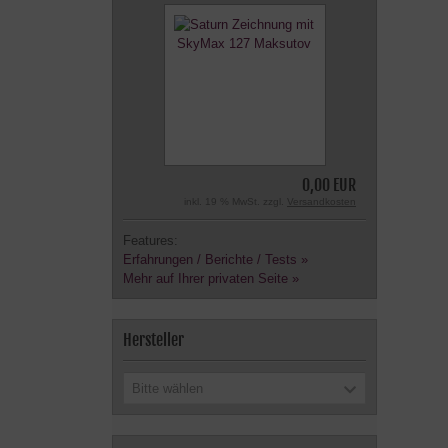
0,00 EUR
inkl. 19 % MwSt. zzgl.
Versandkosten
Features:
Erfahrungen / Berichte / Tests »
Mehr auf Ihrer privaten Seite »
Hersteller
Bitte wählen