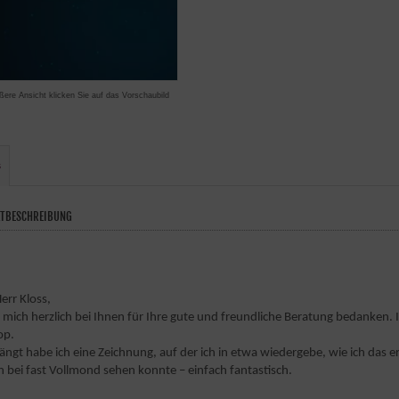
ßere Ansicht klicken Sie auf das Vorschaubild
s
TBESCHREIBUNG
err Kloss,
ll mich herzlich bei Ihnen für Ihre gute und freundliche Beratung bedanken.
op.
ngt habe ich eine Zeichnung, auf der ich in etwa wiedergebe, wie ich das 
n bei fast Vollmond sehen konnte – einfach fantastisch.