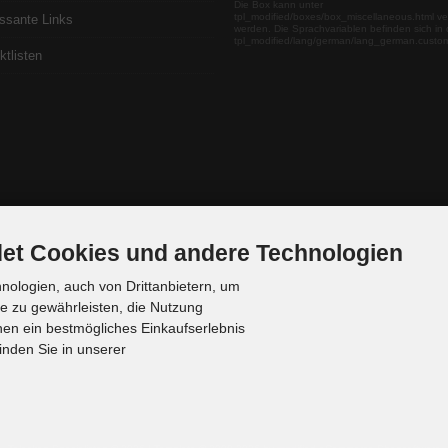
Die Box kann unter
tpl_modified/boxes/box_miscellaneous.html ve
essante Links
werden. Die Sprachvariablen befinden sich in 
tpl_modified/lang/german/lang_german.custo
ktlisten
et Cookies und andere Technologien
ologien, auch von Drittanbietern, um
te zu gewährleisten, die Nutzung
en ein bestmögliches Einkaufserlebnis
inden Sie in unserer