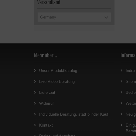
Versandland
Germany
Mehr über...
Informa
Unser Produktkatalog
Index
Live-Video-Beratung
Site
Lieferzeit
Bedie
Widerruf
Wett
Individuelle Beratung, statt blinder Kauf!
Neuig
Kontakt
Ein g
Berat