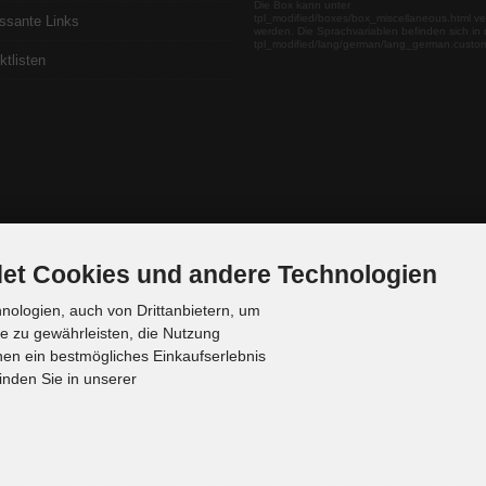
Die Box kann unter
tpl_modified/boxes/box_miscellaneous.html ve
essante Links
werden. Die Sprachvariablen befinden sich in 
tpl_modified/lang/german/lang_german.custo
ktlisten
et Cookies und andere Technologien
ologien, auch von Drittanbietern, um
te zu gewährleisten, die Nutzung
en ein bestmögliches Einkaufserlebnis
inden Sie in unserer