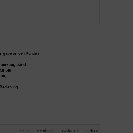
ergabe
an den Kunden
überzeugt sind
für Sie
an,
d Bedienung
« Erster
|
« vorheriger
|
nächster »
|
Letzter »