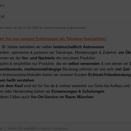
r's.
alf
ikel haben wir am 12.08.2025 in unseren Katalog aufgenommen.
ren Sie von unseren Erfahrungen als Teleskop-Spezialisten:
r 30 Jahren betreiben wir selber
leidenschaftlich Astronomie
prüfen, optimieren & justieren wir Teleskope, Montierungen & Zubehör,
vor Üb
nnen wir die
Vor- und Nachteile
der einzelnen Produkte
aufen & empfehlen nur Produkte, die wir
selbst verwenden
& von denen wir
umfassende, markenunabhängige
Beratung nehmen wir uns sehr
viel Zeit
er Astronomiefachhändler bieten wir unseren Kunden
Echtzeit-Videoberatung
hen heißt verstehen
ch dem Kauf
sind wir für Sie da & stehen weiterhin zur Seite bei Aufbau un
en oder Neueinstieg bieten wir
Einweisungen & Schulungen
,
deren Fällen auch
Vor-Ort-Service im Raum München
ht
| Artikel
52 von 801
in dieser Kategorie