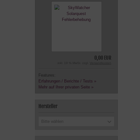
0,00 EUR
inkl. 19 % MwSt. zzgl.
Versandkosten
Features:
Erfahrungen / Berichte / Tests »
Mehr auf Ihrer privaten Seite »
Hersteller
Bitte wählen