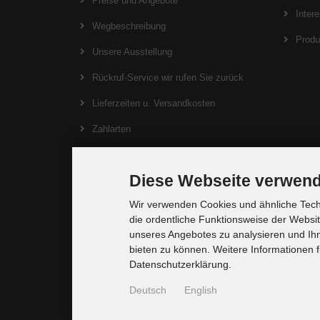
Preise und Angebote
Inter
Wegbeschreibung
Produ
Unsere Ausstellung
Rückruf-Service wir rufen Sie zurück
Lieferzeiten u. Versandkosten
Zahlarten
Impressum
Diese Webseite verwend
AGB und Widerrufsrecht
Wir verwenden Cookies und ähnliche Techn
Privatsphäre und Datenschutz
die ordentliche Funktionsweise der Websi
Jobs
unseres Angebotes zu analysieren und Ihn
bieten zu können. Weitere Informationen f
Cookie Einstellungen
Datenschutzerklärung.
Deutsch
English