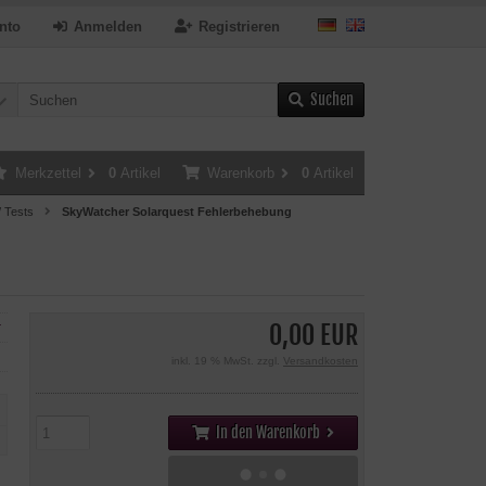
nto
Anmelden
Registrieren
Suchen
Merkzettel
0
Artikel
Warenkorb
0
Artikel
/ Tests
SkyWatcher Solarquest Fehlerbehebung
0,00 EUR
r
inkl. 19 % MwSt. zzgl.
Versandkosten
In den Warenkorb