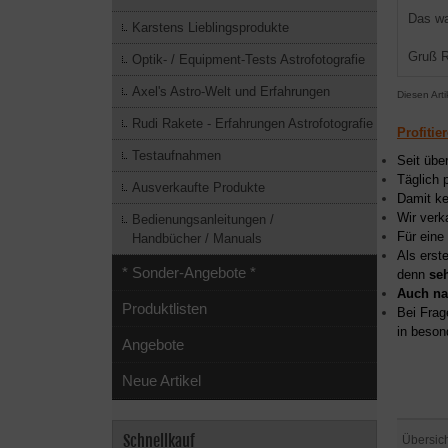
Das wa
Karstens Lieblingsprodukte
Gruß R
Optik- / Equipment-Tests Astrofotografie
Axel's Astro-Welt und Erfahrungen
Diesen Art
Rudi Rakete - Erfahrungen Astrofotografie
Profitie
Testaufnahmen
Seit übe
Täglich 
Ausverkaufte Produkte
Damit ke
Wir verk
Bedienungsanleitungen /
Für eine
Handbücher / Manuals
Als erst
* Sonder-Angebote *
denn
se
Auch na
Produktlisten
Bei Frag
in beson
Angebote
Neue Artikel
Schnellkauf
Übersic