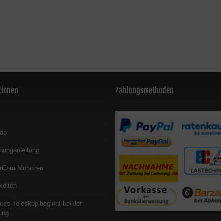
tionen
Zahlungsmethoden
map
nunganleitung
erCam München
keiten
utes Teleskop beginnt bei der
ung