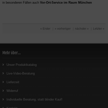
in besonderen Fällen auch
Vor-Ort-Service im Raum München
« Erster
|
« vorheriger
|
nächster »
|
Letzter »
Mehr über...
Unser Produktkatalog
Live-Video-Beratung
Lieferzeit
Widerruf
Individuelle Beratung, statt blinder Kauf!