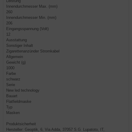
Leistung
Innendurchmesser Max. (mm)
260
Innendurchmesser Min. (mm)
206
Eingangsspannung (Volt)
12
Ausstattung
Sonstiger Inhalt
Zigarettenanzünder Stromkabel
Allgemein
Gewicht (g)
1000
Farbe
schwarz
Serie
New led technology
Bauart
Flatfieldmaske
Typ
Masken
Produktsicherheit
Hersteller: Geoptik, 6, Via Adda, 37057 S.G. Lupatoto, IT,