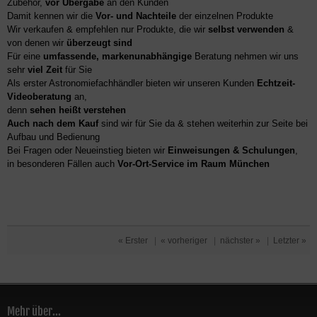
Zubehör,
vor Übergabe
an den Kunden
Damit kennen wir die
Vor- und Nachteile
der einzelnen Produkte
Wir verkaufen & empfehlen nur Produkte, die wir
selbst verwenden
&
von denen wir
überzeugt sind
Für eine
umfassende, markenunabhängige
Beratung nehmen wir uns
sehr
viel Zeit
für Sie
Als erster Astronomiefachhändler bieten wir unseren Kunden
Echtzeit-
Videoberatung
an,
denn
sehen heißt verstehen
Auch nach dem Kauf
sind wir für Sie da & stehen weiterhin zur Seite bei
Aufbau und Bedienung
Bei Fragen oder Neueinstieg bieten wir
Einweisungen & Schulungen
,
in besonderen Fällen auch
Vor-Ort-Service im Raum München
« Erster
|
« vorheriger
|
nächster »
|
Letzter »
Mehr über...