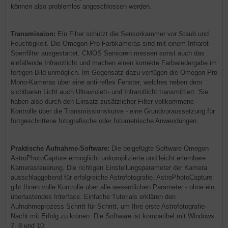
können also problemlos angeschlossen werden.
Transmission:
Ein Filter schützt die Sensorkammer vor Staub und
Feuchtigkeit. Die Omegon Pro Farbkameras sind mit einem Infrarot-
Sperrfilter ausgestattet. CMOS Sensoren messen sonst auch das
einfallende Infrarotlicht und machen einen korrekte Farbwiedergabe im
fertigen Bild unmöglich. Im Gegensatz dazu verfügen die Omegon Pro
Mono-Kameras über eine anti-reflex Fenster, welches neben dem
sichtbaren Licht auch Ultraviolett- und Infrarotlicht transmittiert. Sie
haben also durch den Einsatz zusätzlicher Filter vollkommene
Kontrolle über die Transmissionskurve - eine Grundvoraussetzung für
fortgeschrittene fotografische oder fotometrische Anwendungen.
Praktische Aufnahme-Software:
Die beigefügte Software Omegon
AstroPhotoCapture ermöglicht unkomplizierte und leicht erlernbare
Kamerasteuerung. Die richtigen Einstellungsparameter der Kamera
ausschlaggebend für erfolgreiche Astrofotografie. AstroPhotoCapture
gibt Ihnen volle Kontrolle über alle wesentlichen Parameter - ohne ein
überlastendes Interface. Einfache Tutorials erklären den
Aufnahmeprozess Schritt für Schritt, um Ihre erste Astrofotografie-
Nacht mit Erfolg zu krönen. Die Software ist kompatibel mit Windows
7, 8 und 10.