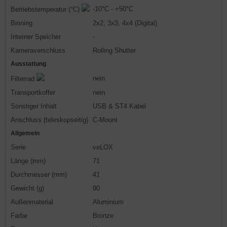
-10°C - +50°C
Betriebstemperatur (°C)
Binning
2x2, 3x3, 4x4 (Digital)
Interner Speicher
-
Kameraverschluss
Rolling Shutter
Ausstattung
nein
Filterrad
Transportkoffer
nein
Sonstiger Inhalt
USB & ST4 Kabel
Anschluss (teleskopseitig)
C-Mount
Allgemein
Serie
veLOX
Länge (mm)
71
Durchmesser (mm)
41
Gewicht (g)
90
Außenmaterial
Aluminium
Farbe
Bronze