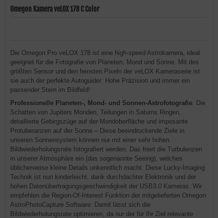
Omegon Kamera veLOX 178 C Color
Die Omegon Pro veLOX 178 ist eine high-speed Astrokamera, ideal
geeignet für die Fotografie von Planeten, Mond und Sonne. Mit des
größten Sensor und den feinsten Pixeln der veLOX Kameraserie ist
sie auch der perfekte Autoguider: Hohe Präzision und immer ein
passender Stern im Bildfeld!
Professionelle Planeten-, Mond- und Sonnen-Astrofotografie
: Die
Schatten von Jupiters Monden, Teilungen in Saturns Ringen,
detaillierte Gebirgszüge auf der Mondoberfläche und imposante
Protuberanzen auf der Sonne – Diese beeindruckende Ziele in
unseren Sonnensystem können nur mit einer sehr hohen
Bildwiederholungsrate fotografiert werden: Das friert die Turbulenzen
in unserer Atmosphäre ein (das sogenannte Seeing), welches
üblicherweise kleine Details unkenntlich macht. Diese Lucky-Imaging
Technik ist nun kinderleicht, dank durchdachter Elektronik und der
hohen Datenübertragungsgeschwindigkeit der USB3.0 Kameras. Wir
empfehlen die Region-Of-Interest Funktion der mitgelieferten Omegon
AstroPhotoCapture Software: Damit lässt sich die
Bildwiederholungsrate optimieren, da nur der für Ihr Ziel relevante