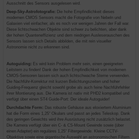
Ausschnitt des Sensors ausgelesen wird.
Deep-Sky-Astrofotografie:
Die hohe Empfindlichkeit dieses
modernen CMOS Sensors macht die Fotografie von Nebeln und
Galaxien viel einfacher, als es noch vor wenigen Jahren der Fall war.
Diese lichtschwachen Objekte sind schwer zu belichten, aber dank
der hohen Quanteneffizienz und dem niedrigen Ausleserauschen des
Sensors lassen sich Details abbilden, die mit rein visueller
Astronomie nicht zu erkennen sind.
Autoguiding:
Es wird kein Problem mehr sein, einen geeigneten
Leitstern zu finden! Dank der hohen Empfindlichkeit von modernen
CMOS-Sensoren lassen sich auch lichtschwache Sterne verwenden.
Die Nachführ-Korrektur mit kurzen Belichtungszeiten und hoher
Guiding-Frequenz gleicht sowohl grobe als auch feine Nachführfehler
ihrer Montierung aus. Die Kamera ist nativ mit PHD2 kompatibel und
verfügt über einen ST4 Guide-Port: Der ideale Autoguider!
Durchdachte Form:
Das robuste Gehäuse aus eloxiertem Aluminium
hat die Form eines 1,25“ Okulars und passt an jedes Teleskop. Dank
des geringen Gewichts wird ihre Ausrüstung nicht zusätzlich belastet.
Die Kamera verfügt über ein C- & CS-Mount Gewinde sowie (über
einen Adapter) ein reguläres 1,25“ Filtergewinde. Kleine CCTV-
Objektive sowie eine gigantische Auswahl an astronomischen Filtern