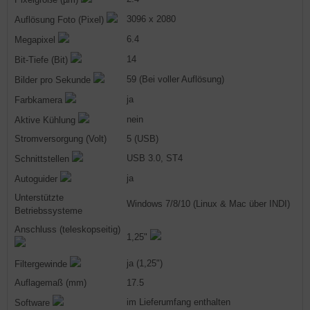
3096 x 2080
Auflösung Foto (Pixel)
6.4
Megapixel
14
Bit-Tiefe (Bit)
59 (Bei voller Auflösung)
Bilder pro Sekunde
ja
Farbkamera
nein
Aktive Kühlung
Stromversorgung (Volt)
5 (USB)
USB 3.0, ST4
Schnittstellen
ja
Autoguider
Unterstützte
Windows 7/8/10 (Linux & Mac über INDI)
Betriebssysteme
Anschluss (teleskopseitig)
1,25"
ja (1,25")
Filtergewinde
Auflagemaß (mm)
17.5
im Lieferumfang enthalten
Software