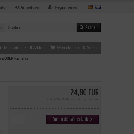
nto
Anmelden
Registrieren
Suchen
Merkzettel
0
Artikel
Warenkorb
0
Artikel
igma DSLR Kameras
24,90 EUR
inkl. 19 % MwSt. zzgl.
Versandkosten
In den Warenkorb