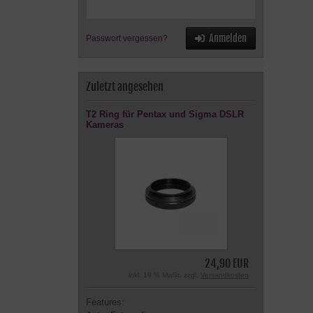
Anmelden
Passwort vergessen?
Zuletzt angesehen
T2 Ring für Pentax und Sigma DSLR
Kameras
24,90 EUR
inkl. 19 % MwSt. zzgl.
Versandkosten
Features: