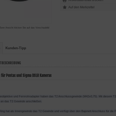
Artikeldatenblatt drucken
ßere Ansicht klicken Sie auf das Vorschaubild
s
Kunden-Tipp
TBESCHREIBUNG
g für Pentax und Sigma DSLR Kameras
eleobjektive und Fernrohradapter haben das T2 Anschlussgewinde (M42x0,75). Mit diesem T2
t an das T2 Gewinde anschließen.
Ring hat als Innengewinde das T2 Gewinde und verfügt über den Bajonett Anschluss für di