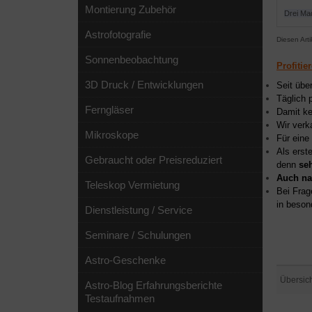
Montierung Zubehör
Drei Ma
Astrofotografie
Diesen Art
Sonnenbeobachtung
Profitie
3D Druck / Entwicklungen
Seit übe
Täglich 
Ferngläser
Damit ke
Wir verk
Mikroskope
Für eine
Als erst
Gebraucht oder Preisreduziert
denn
se
Auch na
Teleskop Vermietung
Bei Frag
in beson
Dienstleistung / Service
Seminare / Schulungen
Astro-Geschenke
Übersic
Astro-Blog Erfahrungsberichte
Testaufnahmen