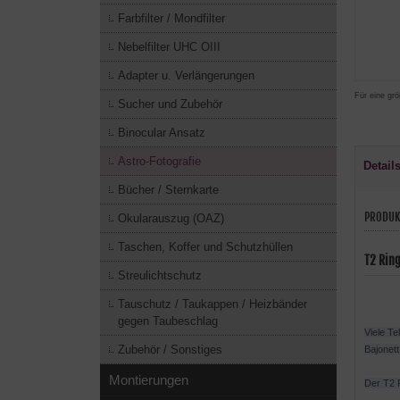
Farbfilter / Mondfilter
Nebelfilter UHC OIII
Adapter u. Verlängerungen
Für eine grö
Sucher und Zubehör
Binocular Ansatz
Astro-Fotografie
Detail
Bücher / Sternkarte
PRODUK
Okularauszug (OAZ)
Taschen, Koffer und Schutzhüllen
T2 Rin
Streulichtschutz
Tauschutz / Taukappen / Heizbänder
gegen Taubeschlag
Viele T
Zubehör / Sonstiges
Bajonet
Montierungen
Der T2 