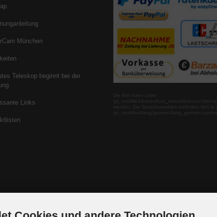
map
nunganleitung
erCam München
keiten
utes Teleskop beginnt bei der
ung
Die Box kann unter
tpl_modified/boxes/box_miscellaneous.html ve
essante Links
werden. Die Sprachvariablen befinden sich in 
tpl_modified/lang/german/lang_german.custo
ktlisten
et Cookies und andere Technologien