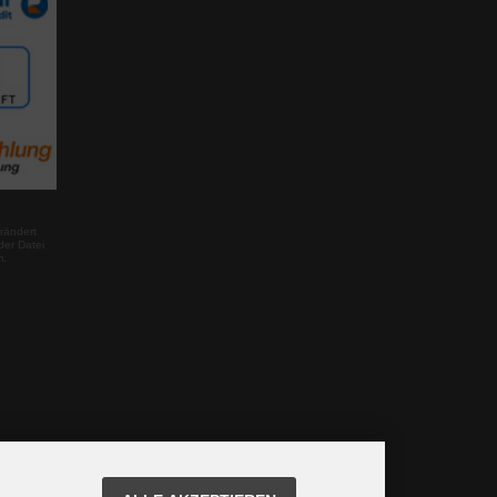
rändert
der Datei
m.