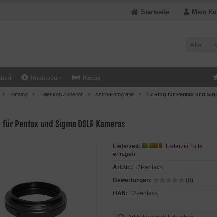
Startseite
Mein Ko
Alle
takt
Impressum
Kasse
Katalog
Teleskop Zubehör
Astro-Fotografie
T2 Ring für Pentax und S
g für Pentax und Sigma DSLR Kameras
Lieferzeit:
Lieferzeit bitte
erfragen
Art.Nr.:
T2PentaxK
Bewertungen:
(0)
HAN:
T2PentaxK