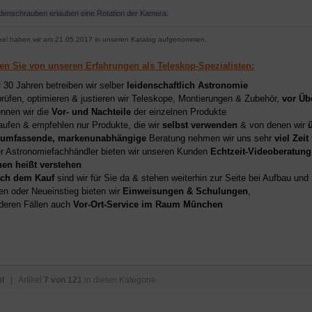
denschrauben erlauben eine Rotation der Kamera.
ikel haben wir am 21.05.2017 in unseren Katalog aufgenommen.
ren Sie von unseren Erfahrungen als Teleskop-Spezialisten:
r 30 Jahren betreiben wir selber
leidenschaftlich Astronomie
prüfen, optimieren & justieren wir Teleskope, Montierungen & Zubehör,
vor Üb
nnen wir die
Vor- und Nachteile
der einzelnen Produkte
aufen & empfehlen nur Produkte, die wir
selbst verwenden
& von denen wir
umfassende, markenunabhängige
Beratung nehmen wir uns sehr
viel Zeit
er Astronomiefachhändler bieten wir unseren Kunden
Echtzeit-Videoberatung
hen heißt verstehen
ch dem Kauf
sind wir für Sie da & stehen weiterhin zur Seite bei Aufbau un
en oder Neueinstieg bieten wir
Einweisungen & Schulungen
,
deren Fällen auch
Vor-Ort-Service im Raum München
ht
| Artikel
7 von 121
in dieser Kategorie