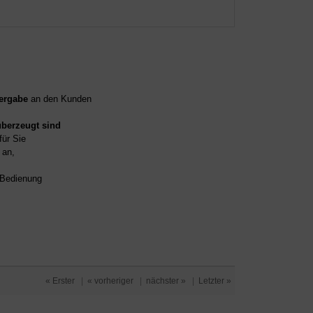
ergabe
an den Kunden
überzeugt sind
für Sie
an,
d Bedienung
« Erster
|
« vorheriger
|
nächster »
|
Letzter »