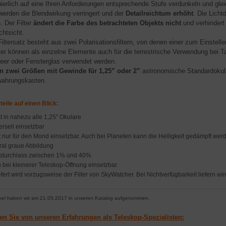
uierlich auf eine Ihren Anforderungen entsprechende Stufe verdunkeln und glei
werden die Blendwirkung verringert und der
Detailreichtum erhöht
. Die Licht
. Der Filter
ändert die Farbe des betrachteten Objekts nicht
und verhindert
chtsicht.
Filtersatz besteht aus zwei Polarisationsfiltern, von denen einer zum Einstell
lter können als einzelne Elemente auch für die terrestrische Verwendung bei
er oder Fensterglas verwendet werden.
in zwei Größen mit Gewinde für 1,25” oder 2”
astronomische Standardokulare 
ahrungskasten.
teile auf einen Blick:
t in nahezu alle 1,25'' Okulare
ersell einsetzbar
t nur für den Mond einsetzbar. Auch bei Planeten kann die Helligkeit gedämpft wer
ral graue Abbildung
tdurchlass zwischen 1% und 40%
 bei kleinerer Teleskop-Öffnung einsetzbar.
efert wird vorzugsweise der Filter von SkyWatcher. Bei Nichtverfügbarkeit liefern wir
ikel haben wir am 21.05.2017 in unseren Katalog aufgenommen.
ren Sie von unseren Erfahrungen als Teleskop-Spezialisten: