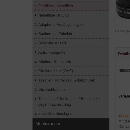
Farbfilter / Mondfilter
Nebelfilter UHC OIII
Adapter u. Verlängerungen
Für eine grö
Sucher und Zubehör
Binocular Ansatz
Astro-Fotografie
Detail
Bücher / Sternkarte
PRODUK
Okularauszug (OAZ)
Taschen, Koffer und Schutzhüllen
Streulichtschutz
Variabl
Tauschutz / Taukappen / Heizbänder
gegen Taubeschlag
Zubehör / Sonstiges
Ein var
Mit di
Montierungen
Okular