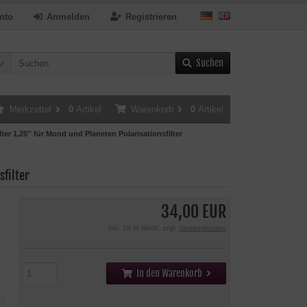
nto
Anmelden
Registrieren
Suchen
Merkzettel
0
Artikel
Warenkorb
0
Artikel
lter 1,25'' für Mond und Planeten Polarisationsfilter
sfilter
34,00 EUR
inkl. 19 % MwSt. zzgl.
Versandkosten
In den Warenkorb