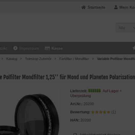
Startseite
Mein Ko
Alle
takt
Impressum
Kasse
Katalog
Teleskop Zubehör
Farbfilter / Mondfilter
Variable Polfilter Mondfi
e Polfilter Mondfilter 1,25'' für Mond und Planeten Polarisation
Lieferzeit:
Auf Lager +
Überprüfung
Art.Nr.:
20200
Bewertung:
(1)
HAN:
20200