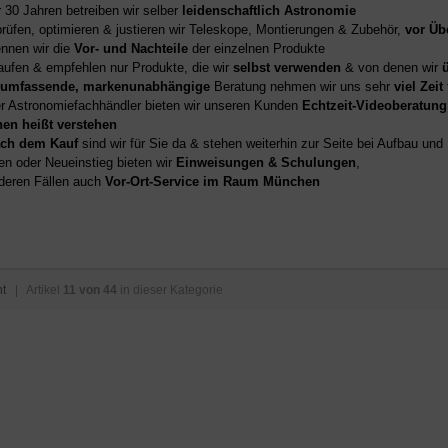
r 30 Jahren betreiben wir selber
leidenschaftlich Astronomie
prüfen, optimieren & justieren wir Teleskope, Montierungen & Zubehör,
vor Üb
nnen wir die
Vor- und Nachteile
der einzelnen Produkte
aufen & empfehlen nur Produkte, die wir
selbst verwenden
& von denen wir
umfassende, markenunabhängige
Beratung nehmen wir uns sehr
viel Zeit
er Astronomiefachhändler bieten wir unseren Kunden
Echtzeit-Videoberatung
hen heißt verstehen
ch dem Kauf
sind wir für Sie da & stehen weiterhin zur Seite bei Aufbau un
en oder Neueinstieg bieten wir
Einweisungen & Schulungen
,
deren Fällen auch
Vor-Ort-Service im Raum München
ht
| Artikel
11 von 44
in dieser Kategorie