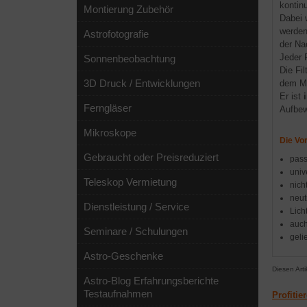
kontin
Montierung Zubehör
Dabei 
werden
Astrofotografie
der Na
Jeder 
Sonnenbeobachtung
Die Fi
3D Druck / Entwicklungen
dem Me
Er ist
Ferngläser
Aufbew
Mikroskope
Die Vor
Gebraucht oder Preisreduziert
pass
univ
Teleskop Vermietung
nich
neut
Dienstleistung / Service
Lich
auch
Seminare / Schulungen
geli
Astro-Geschenke
Diesen Art
Astro-Blog Erfahrungsberichte
Testaufnahmen
Profitie