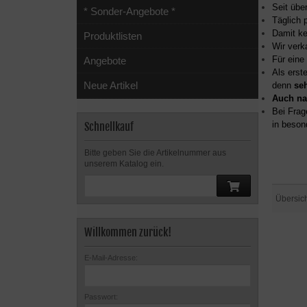
Seit übe
* Sonder-Angebote *
Täglich 
Damit ke
Produktlisten
Wir verk
Für eine
Angebote
Als erst
Neue Artikel
denn
se
Auch na
Bei Frag
in beson
Schnellkauf
Bitte geben Sie die Artikelnummer aus
unserem Katalog ein.
Übersic
Willkommen zurück!
E-Mail-Adresse:
Passwort: