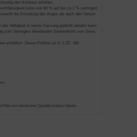
chzeitig den Kontrast erhöhen.
durchlässigkeit kann von 40 % auf bis zu 1 % verringert
 sowohl die Ermüdung des Auges als auch den Verlust
en der Helligkeit in seiner Fassung gedreht werden kann.
 Tag zum Verringern blendenden Sonnenlichts von Seen,
erhältlich. Dieser Polfilter ist in 1,25". Mit
den.
d Filter von identischer Qualität anderer Marke.