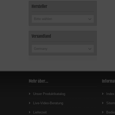
Hersteller
Bitte wählen
Versandland
Germany
Mehr über...
Informa
Unser Produktkatalog
Index
Live-Video-Beratung
Site
Lieferzeit
Bedie