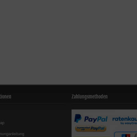
tionen
Zahlungsmethoden
map
nunganleitung