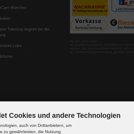
erCam München
keiten
utes Teleskop beginnt bei der
ung
Die Box kann unter
tpl_modified/boxes/box_miscellaneous.html ve
essante Links
werden. Die Sprachvariablen befinden sich in 
tpl_modified/lang/german/lang_german.custo
ktlisten
et Cookies und andere Technologien
ologien, auch von Drittanbietern, um
te zu gewährleisten, die Nutzung