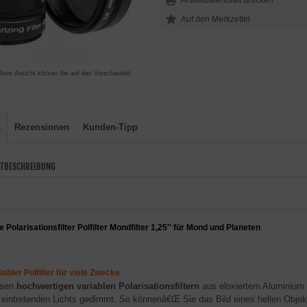
Artikeldatenblatt drucken
ßere Ansicht klicken Sie auf das Vorschaubild
s
Rezensionen
Kunden-Tipp
TBESCHREIBUNG
e Polarisationsfilter Polfilter Mondfilter 1,25'' für Mond und Planeten
iabler Polfilter für viele Zwecke
esen
hochwertigen variablen Polarisationsfiltern
aus eloxiertem Aluminium u
 eintretenden Lichts gedimmt. So könnenâ€Œ Sie das Bild eines hellen Obje