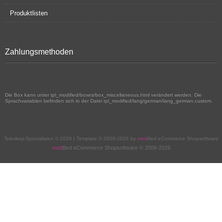
Produktlisten
Zahlungsmethoden
Die Box kann unter tpl_modified/boxes/box_miscellaneous.html verändert werden. Die
Sprachvariablen befinden sich in der Datei tpl_modified/lang/german/lang_german.custom.
Teleskop-Spezialisten © 2026 | Template © 2009-2026 by
mod
ified eCommerce Shopsoftware
mod
ified eCommerce Shopsoftware © 2009-2026