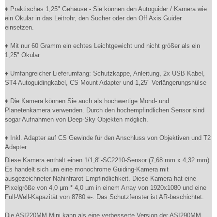
♦ Praktisches 1,25" Gehäuse - Sie können den Autoguider / Kamera wie
ein Okular in das Leitrohr, den Sucher oder den Off Axis Guider
einsetzen.
♦ Mit nur 60 Gramm ein echtes Leichtgewicht und nicht größer als ein
1,25" Okular
♦ Umfangreicher Lieferumfang: Schutzkappe, Anleitung, 2x USB Kabel,
ST4 Autoguidingkabel, CS Mount Adapter und 1,25" Verlängerungshülse
♦ Die Kamera können Sie auch als hochwertige Mond- und
Planetenkamera verwenden. Durch den hochempfindlichen Sensor sind
sogar Aufnahmen von Deep-Sky Objekten möglich.
♦ Inkl. Adapter auf CS Gewinde für den Anschluss von Objektiven und T2
Adapter
Diese Kamera enthält einen 1/1,8"-SC2210-Sensor (7,68 mm x 4,32 mm).
Es handelt sich um eine monochrome Guiding-Kamera mit
ausgezeichneter Nahinfrarot-Empfindlichkeit. Diese Kamera hat eine
Pixelgröße von 4,0 µm * 4,0 µm in einem Array von 1920x1080 und eine
Full-Well-Kapazität von 8780 e-. Das Schutzfenster ist AR-beschichtet.
Die ASI220MM Mini kann als eine verbesserte Version der ASI290MM