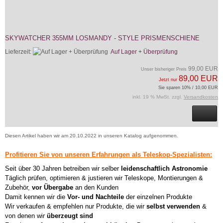
SKYWATCHER 355MM LOSMANDY - STYLE PRISMENSCHIENE
Lieferzeit:
Auf Lager + Überprüfung
99,00 EUR
Unser bisheriger Preis
89,00 EUR
Jetzt nur
Sie sparen 10% / 10,00 EUR
inkl. 19 % MwSt. zzgl.
Versandkosten
Diesen Artikel haben wir am 20.10.2022 in unseren Katalog aufgenommen.
Profitieren Sie von unseren Erfahrungen als Teleskop-Spezialisten:
Seit über 30 Jahren betreiben wir selber
leidenschaftlich Astronomie
Täglich prüfen, optimieren & justieren wir Teleskope, Montierungen &
Zubehör,
vor Übergabe
an den Kunden
Damit kennen wir die
Vor- und Nachteile
der einzelnen Produkte
Wir verkaufen & empfehlen nur Produkte, die wir
selbst verwenden
&
von denen wir
überzeugt sind