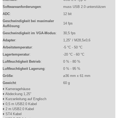
Softwareanforderungen
:
muss USB 2.0 unterstützen
ADC
:
12 bit
Geschwindigkeit bei maximaler
14 fps
Auflösung
:
Geschwindigkeit im VGA-Modus
:
30,5 fps
Adapter
:
1,25" / M28,5x0,6
Arbeitstemperatur
:
-5 °C - 50 °C
Lagertemperatur
:
-20 °C - 60 °C
Luftfeuchtigkeit Betrieb
:
0 % - 80 %
Luftfeuchtigkeit Lagerung
:
0 % - 95 %
Größe
:
⌀36 mm x 61 mm
Gewicht
:
60 g
♦ Kameragehäuse
♦ Abdeckung 1,25"
♦ Kurzanleitung auf Englisch
♦ 0,5 m USB2.0 Kabel
♦ 2 m USB2.0 Kabel
♦ ST4 Kabel