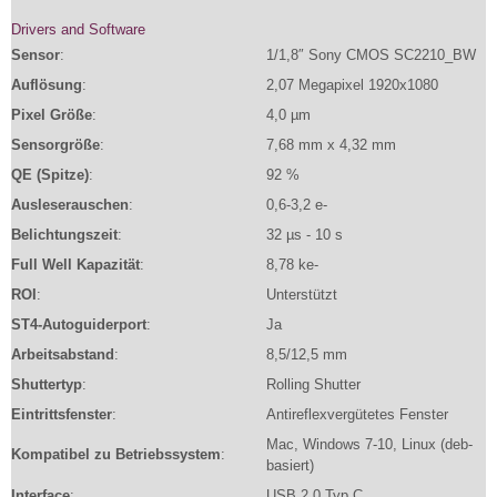
Drivers and Software
Sensor
:
1/1,8″ Sony CMOS SC2210_BW
Auflösung
:
2,07 Megapixel 1920x1080
Pixel Größe
:
4,0 µm
Sensorgröße
:
7,68 mm x 4,32 mm
QE (Spitze)
:
92 %
Ausleserauschen
:
0,6-3,2 e-
Belichtungszeit
:
32 µs - 10 s
Full Well Kapazität
:
8,78 ke-
ROI
:
Unterstützt
ST4-Autoguiderport
:
Ja
Arbeitsabstand
:
8,5/12,5 mm
Shuttertyp
:
Rolling Shutter
Eintrittsfenster
:
Antireflexvergütetes Fenster
Mac, Windows 7-10, Linux (deb-
Kompatibel zu Betriebssystem
:
basiert)
Interface
:
USB 2.0 Typ C