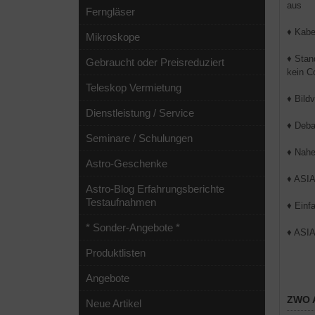
aus
Ferngläser
♦ Kabe
Mikroskope
♦ Stan
Gebraucht oder Preisreduziert
kein C
Teleskop Vermietung
♦ Bild
Dienstleistung / Service
♦ Deba
Seminare / Schulungen
♦ Nahe
Astro-Geschenke
♦ ASIA
Astro-Blog Erfahrungsberichte
Testaufnahmen
♦ Einf
* Sonder-Angebote *
♦ ASIA
Produktlisten
Angebote
ZWO A
Neue Artikel