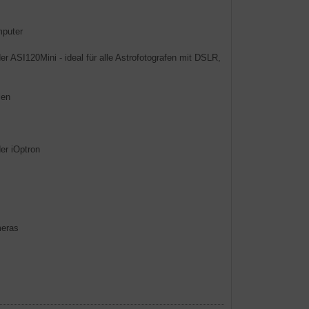
mputer
 ASI120Mini - ideal für alle Astrofotografen mit DSLR,
len
er iOptron
meras