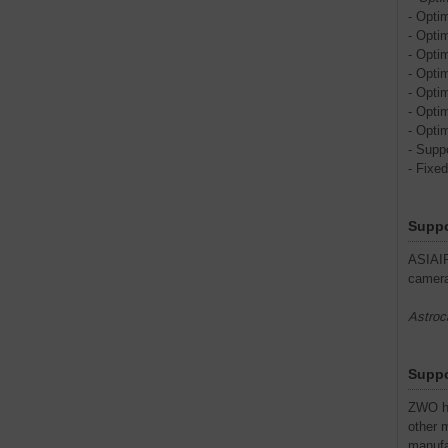
- Opti
- Opti
- Opti
- Opti
- Opti
- Opti
- Opti
- Supp
- Fixe
Suppo
ASIAIR
camera
Astro
Suppo
ZWO ha
other 
manufa