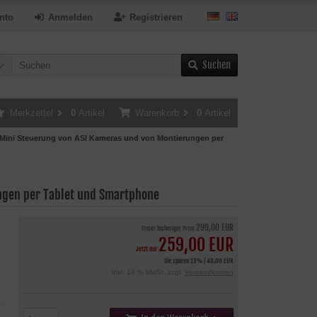
nto
Anmelden
Registrieren
Suchen
Merkzettel
0
Artikel
Warenkorb
0
Artikel
Mini Steuerung von ASI Kameras und von Montierungen per
ngen per Tablet und Smartphone
299,00 EUR
Unser bisheriger Preis
259,00 EUR
Jetzt nur
Sie sparen 13% / 40,00 EUR
inkl. 19 % MwSt. zzgl.
Versandkosten