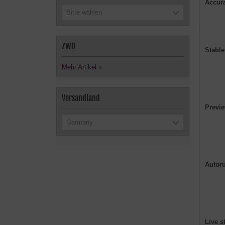
Accur
Bitte wählen
ZWO
Stable
Mehr Artikel
»
Versandland
Previ
Germany
Autor
Live s