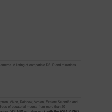
cameras. A listing of compatible DSLR and mirrorless
.
ptron, Vixen, Rainbow, Avalon, Explore Scientific and
reds of equatorial mounts from more than 20
rsion（ASIAIR) will also work with the ASIAIR PRO,