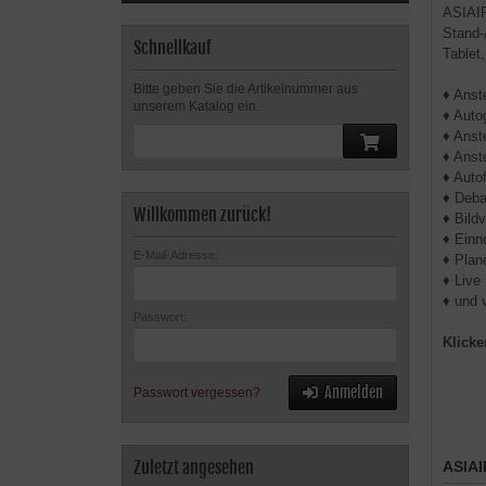
ASIAIR 
Stand-
Schnellkauf
Tablet
Bitte geben Sie die Artikelnummer aus
♦ Anst
unserem Katalog ein.
♦ Auto
♦ Anst
♦ Anst
♦ Auto
♦ Deba
Willkommen zurück!
♦ Bild
♦ Einn
E-Mail-Adresse:
♦ Plan
♦ Live
♦ und 
Passwort:
Klicke
Anmelden
Passwort vergessen?
Zuletzt angesehen
ASIAI