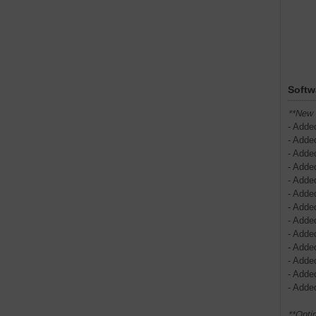
Softw
**New 
- Adde
- Adde
- Adde
- Adde
- Adde
- Adde
- Adde
- Added
- Adde
- Add
- Adde
- Adde
- Adde
**Opti