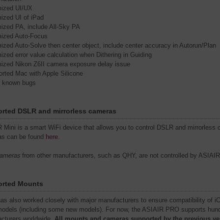
mized UI/UX
mized UI of iPad
mized PA, include All-Sky PA
mized Auto-Focus
mized Auto-Solve then center object, include center accuracy in Autorun/Plan
mized error value calculation when Dithering in Guiding
mized Nikon Z6II camera exposure delay issue
orted Mac with Apple Silicone
d known bugs
rted DSLR and mirrorless cameras
 Mini is a smart WiFi device that allows you to control DSLR and mirrorless 
s can be found
here
.
cameras
from other manufacturers, such as QHY, are not controlled by ASIAIR
rted Mounts
s also worked closely with major manufacturers to ensure compatibility of iO
models (including some new models). For now, the ASIAIR PRO supports hund
cturers worldwide.
All mounts and cameras supported by the previous ve