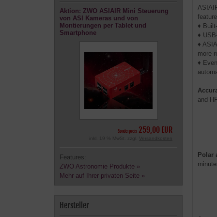
ASIAIR
Aktion: ZWO ASIAIR Mini Steuerung
feature
von ASI Kameras und von
Montierungen per Tablet und
♦ Built
Smartphone
♦ USB-
♦ ASIA
more r
♦ Even
automat
Accura
and HF
259,00 EUR
Sonderpreis
inkl. 19 % MwSt. zzgl.
Versandkosten
Polar 
Features:
minute
ZWO Astronomie Produkte »
Mehr auf Ihrer privaten Seite »
Hersteller