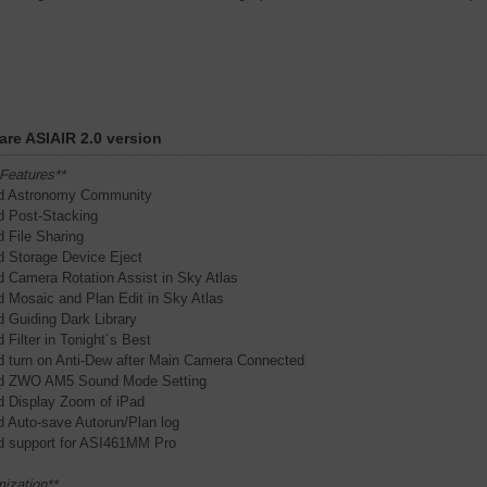
are ASIAIR 2.0 version
Features**
d Astronomy Community
d Post-Stacking
d File Sharing
d Storage Device Eject
d Camera Rotation Assist in Sky Atlas
d Mosaic and Plan Edit in Sky Atlas
d Guiding Dark Library
 Filter in Tonight´s Best
d turn on Anti-Dew after Main Camera Connected
ed ZWO AM5 Sound Mode Setting
d Display Zoom of iPad
d Auto-save Autorun/Plan log
d support for ASI461MM Pro
mization**