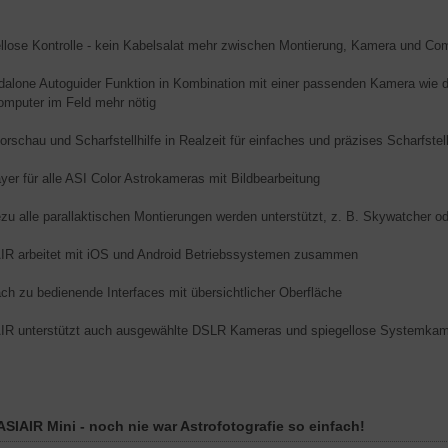
llose Kontrolle - kein Kabelsalat mehr zwischen Montierung, Kamera und Co
dalone Autoguider Funktion in Kombination mit einer passenden Kamera wie der
omputer im Feld mehr nötig
vorschau und Scharfstellhilfe in Realzeit für einfaches und präzises Scharfstel
yer für alle ASI Color Astrokameras mit Bildbearbeitung
zu alle parallaktischen Montierungen werden unterstützt, z. B. Skywatcher od
IR arbeitet mit iOS und Android Betriebssystemen zusammen
ach zu bedienende Interfaces mit übersichtlicher Oberfläche
IR unterstützt auch ausgewählte DSLR Kameras und spiegellose Systemka
SIAIR Mini - noch nie war Astrofotografie so einfach!