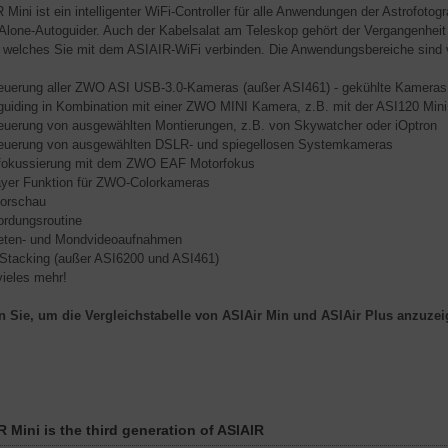
Mini ist ein intelligenter WiFi-Controller für alle Anwendungen der Astrofotog
Alone-Autoguider. Auch der Kabelsalat am Teleskop gehört der Vergangenheit
, welches Sie mit dem ASIAIR-WiFi verbinden. Die Anwendungsbereiche sind vi
euerung aller ZWO ASI USB-3.0-Kameras (außer ASI461) - gekühlte Kameras 
guiding in Kombination mit einer ZWO MINI Kamera, z.B. mit der ASI120 Mini
euerung von ausgewählten Montierungen, z.B. von Skywatcher oder iOptron
euerung von ausgewählten DSLR- und spiegellosen Systemkameras
fokussierung mit dem ZWO EAF Motorfokus
yer Funktion für ZWO-Colorkameras
vorschau
ordungsroutine
eten- und Mondvideoaufnahmen
 Stacking (außer ASI6200 und ASI461)
vieles mehr!
n Sie, um die Vergleichstabelle von ASIAir Min und ASIAir Plus anzuze
R Mini is the third generation of ASIAIR