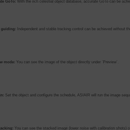
ate GoTo:
With the rich celestial object database, accurate GoTo can be achie
 guiding:
Independent and stable tracking control can be achieved without t
ew mode:
You can see the image of the object directly under ´Preview´.
un:
Set the object and configure the schedule, ASIAIR will run the image sequ
tacking:
You can see the stacked image (lower noise with calibration shots) of 