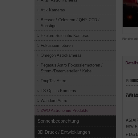
Altair Astro Kameras
Atik Kameras
Bresser / Celestron / QHY CCD /
Sonstige
Explore Scientific Kameras
Für eine grö
Fokussiermotoren
Omegon Astrokameras
Detail
Pegasus Astro Fokussiermotoren /
Strom-/Datenverteiler / Kabel
PRODUK
ToupTek Astro
TS-Optics Kameras
ZWO AS
WandererAstro
ZWO Astronomie Produkte
ASIAIR
Sonnenbeobachtung
sowie
3D Druck / Entwicklungen
♦ Die 