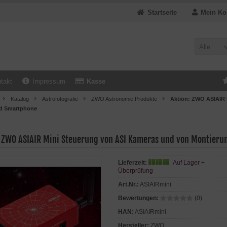
Startseite
Mein Ko
Alle
takt
Impressum
Kasse
Katalog
Astrofotografie
ZWO Astronomie Produkte
Aktion: ZWO ASIAIR 
nd Smartphone
: ZWO ASIAIR Mini Steuerung von ASI Kameras und von Montieru
Lieferzeit:
Auf Lager +
Überprüfung
Art.Nr.:
ASIAIRmini
Bewertungen:
(0)
HAN:
ASIAIRmini
Hersteller:
ZWO