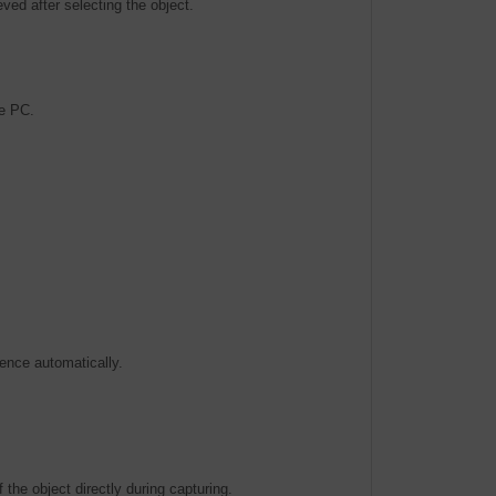
ved after selecting the object.
he PC.
ence automatically.
the object directly during capturing.