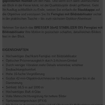
gepolsterten Riemen
um den Hals. Und wenn sich dann überraschend
ein Blick in die Ferne lohnt, ist die Qualitätsoptik direkt griffbereit. Geht
Ihr Ausflug schließlich zu Ende, setzen Sie einfach die
Staubkappe
auf
die Objektive und verstauen Sie Ihr
Fernglas mit Bildstabilisator
sicher
in der praktischen Tasche – bis zum nächsten Outdoor-Abenteuer.
Nehmen Sie durch das
BRESSER 16x42 STABILIZER OIS Fernglas mit
Bildstabilisator
Ihre Motive in gestochen scharfen, detailreichen Bildern
fest in den Blick.
EIGENSCHAFTEN
Hochwertiges Dachkant-Fernglas mit Bildstabilisator
Optischer Prismenausgleich durch 2-Achsen-Gimbal
Durch weniger Vibration mehr Details erkennbar, erhöhter
Beobachtungskomfort
Hohe 16-fache Vergrößerung
Großer 42-mm-Objektivdurchmesser für Beobachtungen bis in die
Dämmerung
Sehfeld: 66,5 m auf 1000 m
Hochwertiges BaK-4-Glas
Volle Mehrschichtvergütung für hellere Bilder
Spritzwassergeschützt (IPX4)