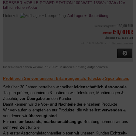
BRESSER MOBILE POWER STATION 100 WATT 155Wh 13Ah /12V
Lithium-Ionen-Akku
Lieferzeit:
Auf Lager + Überprüfung
169,00 EUR
Unser bisheriger Preis
159,00 EUR
Jetzt nur
Sie sparen 6% / 10,00 EUR
inkl. 19 % MwSt. zzgl.
Versandkosten
Diesen Artikel haben wir am 07.12.2021 in unseren Katalog aufgenommen.
Profitieren Sie von unseren Erfahrungen als Teleskop-Spezialisten:
Seit über 30 Jahren betreiben wir selber
leidenschaftlich Astronomie
Täglich prüfen, optimieren & justieren wir Teleskope, Montierungen &
Zubehör,
vor Übergabe
an den Kunden
Damit kennen wir die
Vor- und Nachteile
der einzelnen Produkte
Wir verkaufen & empfehlen nur Produkte, die wir
selbst verwenden
&
von denen wir
überzeugt sind
Für eine
umfassende, markenunabhängige
Beratung nehmen wir uns
sehr
viel Zeit
für Sie
Als erster Astronomiefachhändler bieten wir unseren Kunden
Echtzeit-