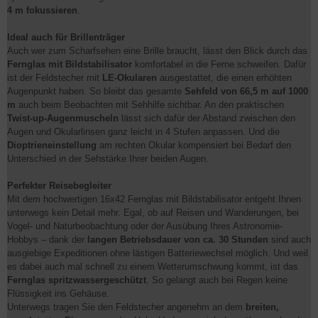
4 m fokussieren
.
Ideal auch für Brillenträger
Auch wer zum Scharfsehen eine Brille braucht, lässt den Blick durch das
Fernglas mit Bildstabilisator
komfortabel in die Ferne schweifen. Dafür
ist der Feldstecher mit
LE-Okularen
ausgestattet, die einen erhöhten
Augenpunkt haben. So bleibt das gesamte
Sehfeld von 66,5 m auf 1000
m
auch beim Beobachten mit Sehhilfe sichtbar. An den praktischen
Twist-up-Augenmuscheln
lässt sich dafür der Abstand zwischen den
Augen und Okularlinsen ganz leicht in 4 Stufen anpassen. Und die
Dioptrieneinstellung
am rechten Okular kompensiert bei Bedarf den
Unterschied in der Sehstärke Ihrer beiden Augen.
Perfekter Reisebegleiter
Mit dem hochwertigen 16x42 Fernglas mit Bildstabilisator entgeht Ihnen
unterwegs kein Detail mehr. Egal, ob auf Reisen und Wanderungen, bei
Vogel- und Naturbeobachtung oder der Ausübung Ihres Astronomie-
Hobbys – dank der
langen Betriebsdauer von ca. 30 Stunden
sind auch
ausgiebige Expeditionen ohne lästigen Batteriewechsel möglich. Und weil
es dabei auch mal schnell zu einem Wetterumschwung kommt, ist das
Fernglas spritzwassergeschützt
. So gelangt auch bei Regen keine
Flüssigkeit ins Gehäuse.
Unterwegs tragen Sie den Feldstecher angenehm an dem
breiten,