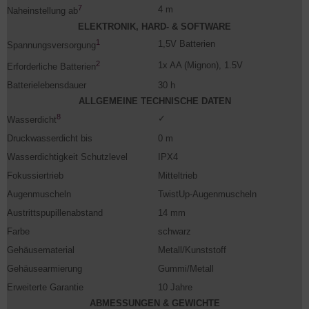
7
4 m
Naheinstellung ab
ELEKTRONIK, HARD- & SOFTWARE
1
1,5V Batterien
Spannungsversorgung
2
1x AA (Mignon), 1.5V
Erforderliche Batterien
Batterielebensdauer
30 h
ALLGEMEINE TECHNISCHE DATEN
8
✓
Wasserdicht
Druckwasserdicht bis
0 m
Wasserdichtigkeit Schutzlevel
IPX4
Fokussiertrieb
Mitteltrieb
Augenmuscheln
TwistUp-Augenmuscheln
Austrittspupillenabstand
14 mm
Farbe
schwarz
Gehäusematerial
Metall/Kunststoff
Gehäusearmierung
Gummi/Metall
Erweiterte Garantie
10 Jahre
ABMESSUNGEN & GEWICHTE