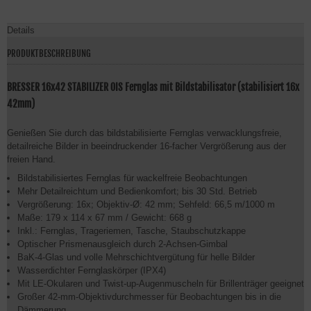
Details
PRODUKTBESCHREIBUNG
BRESSER 16x42 STABILIZER OIS Fernglas mit Bildstabilisator (stabilisiert 16x
42mm)
Genießen Sie durch das bildstabilisierte Fernglas verwacklungsfreie,
detailreiche Bilder in beeindruckender 16-facher Vergrößerung aus der
freien Hand.
Bildstabilisiertes Fernglas für wackelfreie Beobachtungen
Mehr Detailreichtum und Bedienkomfort; bis 30 Std. Betrieb
Vergrößerung: 16x; Objektiv-Ø: 42 mm; Sehfeld: 66,5 m/1000 m
Maße: 179 x 114 x 67 mm / Gewicht: 668 g
Inkl.: Fernglas, Trageriemen, Tasche, Staubschutzkappe
Optischer Prismenausgleich durch 2-Achsen-Gimbal
BaK-4-Glas und volle Mehrschichtvergütung für helle Bilder
Wasserdichter Fernglaskörper (IPX4)
Mit LE-Okularen und Twist-up-Augenmuscheln für Brillenträger geeignet
Großer 42-mm-Objektivdurchmesser für Beobachtungen bis in die
Dämmerung