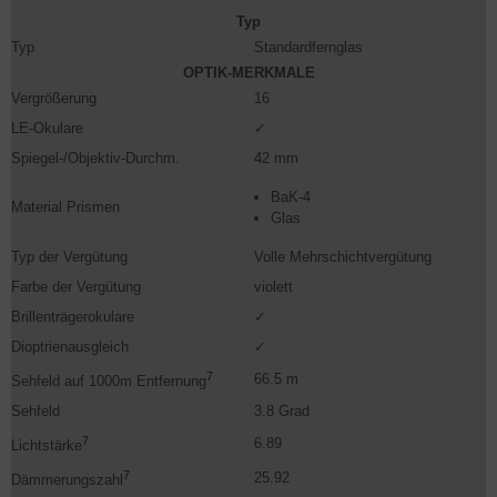
Typ
Typ
Standardfernglas
OPTIK-MERKMALE
Vergrößerung
16
LE-Okulare
✓
Spiegel-/Objektiv-Durchm.
42 mm
BaK-4
Material Prismen
Glas
Typ der Vergütung
Volle Mehrschichtvergütung
Farbe der Vergütung
violett
Brillenträgerokulare
✓
Dioptrienausgleich
✓
7
66.5 m
Sehfeld auf 1000m Entfernung
Sehfeld
3.8 Grad
7
6.89
Lichtstärke
7
25.92
Dämmerungszahl