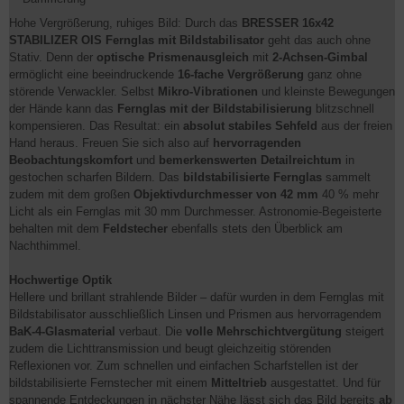
Hohe Vergrößerung, ruhiges Bild: Durch das
BRESSER 16x42
STABILIZER OIS Fernglas mit Bildstabilisator
geht das auch ohne
Stativ. Denn der
optische Prismenausgleich
mit
2-Achsen-Gimbal
ermöglicht eine beeindruckende
16-fache Vergrößerung
ganz ohne
störende Verwackler. Selbst
Mikro-Vibrationen
und kleinste Bewegungen
der Hände kann das
Fernglas mit der Bildstabilisierung
blitzschnell
kompensieren. Das Resultat: ein
absolut stabiles Sehfeld
aus der freien
Hand heraus. Freuen Sie sich also auf
hervorragenden
Beobachtungskomfort
und
bemerkenswerten Detailreichtum
in
gestochen scharfen Bildern. Das
bildstabilisierte Fernglas
sammelt
zudem mit dem großen
Objektivdurchmesser von 42 mm
40 % mehr
Licht als ein Fernglas mit 30 mm Durchmesser. Astronomie-Begeisterte
behalten mit dem
Feldstecher
ebenfalls stets den Überblick am
Nachthimmel.
Hochwertige Optik
Hellere und brillant strahlende Bilder – dafür wurden in dem Fernglas mit
Bildstabilisator ausschließlich Linsen und Prismen aus hervorragendem
BaK-4-Glasmaterial
verbaut. Die
volle Mehrschichtvergütung
steigert
zudem die Lichttransmission und beugt gleichzeitig störenden
Reflexionen vor. Zum schnellen und einfachen Scharfstellen ist der
bildstabilisierte Fernstecher mit einem
Mitteltrieb
ausgestattet. Und für
spannende Entdeckungen in nächster Nähe lässt sich das Bild bereits
ab