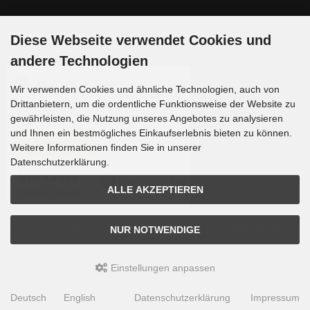
Zahlungsmethoden
Diese Webseite verwendet Cookies und
andere Technologien
Wir verwenden Cookies und ähnliche Technologien, auch von
Drittanbietern, um die ordentliche Funktionsweise der Website zu
gewährleisten, die Nutzung unseres Angebotes zu analysieren
und Ihnen ein bestmögliches Einkaufserlebnis bieten zu können.
Weitere Informationen finden Sie in unserer
Datenschutzerklärung.
ALLE AKZEPTIEREN
Die Box kann unter tpl_modified/boxes/box_miscellaneous.html verändert werden. Die
NUR NOTWENDIGE
Sprachvariablen befinden sich in der Datei tpl_modified/lang/german/lang_german.custom.
Einstellungen anpassen
Teleskop-Spezialisten © 2026 | Template © 2009-2026 by
mod
ified eCommerce Shopsoftware
Deutsch
English
Datenschutzerklärung
Impressum
mod
ified eCommerce Shopsoftware © 2009-2026