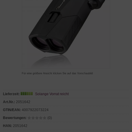
Für eine größere Ansicht klicken Sie auf das Vorschaubild
Lieferzeit:
Solange Vorrat reicht
Art.Nr.:
2051642
GTIN/EAN:
4007922073224
Bewertungen:
(0)
HAN:
2051642