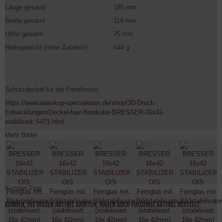
Länge gesamt
185 mm
Breite gesamt
114 mm
Höhe gesamt
75 mm
Nettogewicht (ohne Zubehör)
644 g
Schutzdeckel für die Frontlinsen:
https://www.teleskop-spezialisten.de/shop/3D-Druck-
Entwicklungen/Deckel-fuer-Binokular-BRESSER-16x42-
stabilized::5471.html
Mehr Bilder
Kunden-Tipp
KUNDEN, DIE DIESEN ARTIKEL KAUFTEN, HABEN AUCH FOLGENDE ARTIKEL BESTELLT: