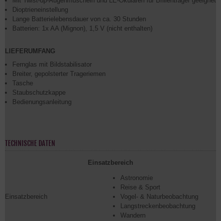
Mit Twist-up-Augenmuscheln und LE-Okularen für Brillenträger geeignet
Dioptrieneinstellung
Lange Batterielebensdauer von ca. 30 Stunden
Batterien: 1x AA (Mignon), 1,5 V (nicht enthalten)
LIEFERUMFANG
Fernglas mit Bildstabilisator
Breiter, gepolsterter Trageriemen
Tasche
Staubschutzkappe
Bedienungsanleitung
TECHNISCHE DATEN
Einsatzbereich
Astronomie
Reise & Sport
Einsatzbereich
Vogel- & Naturbeobachtung
Langstreckenbeobachtung
Wandern