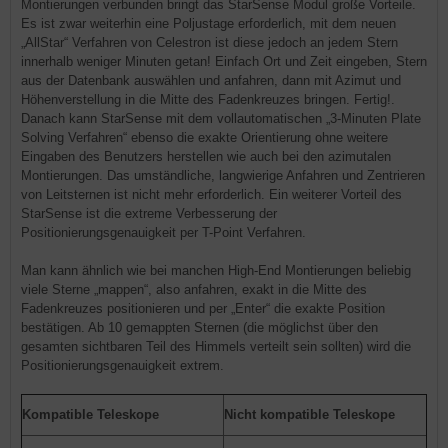
Montierungen verbunden bringt das StarSense Modul große Vorteile.
Es ist zwar weiterhin eine Poljustage erforderlich, mit dem neuen
„AllStar“ Verfahren von Celestron ist diese jedoch an jedem Stern
innerhalb weniger Minuten getan! Einfach Ort und Zeit eingeben, Stern
aus der Datenbank auswählen und anfahren, dann mit Azimut und
Höhenverstellung in die Mitte des Fadenkreuzes bringen. Fertig!.
Danach kann StarSense mit dem vollautomatischen „3-Minuten Plate
Solving Verfahren“ ebenso die exakte Orientierung ohne weitere
Eingaben des Benutzers herstellen wie auch bei den azimutalen
Montierungen. Das umständliche, langwierige Anfahren und Zentrieren
von Leitsternen ist nicht mehr erforderlich. Ein weiterer Vorteil des
StarSense ist die extreme Verbesserung der
Positionierungsgenauigkeit per T-Point Verfahren.
Man kann ähnlich wie bei manchen High-End Montierungen beliebig
viele Sterne „mappen“, also anfahren, exakt in die Mitte des
Fadenkreuzes positionieren und per „Enter“ die exakte Position
bestätigen. Ab 10 gemappten Sternen (die möglichst über den
gesamten sichtbaren Teil des Himmels verteilt sein sollten) wird die
Positionierungsgenauigkeit extrem.
Kompatible Teleskope
Nicht kompatible Teleskope