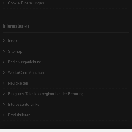
Cookie Einstellungen
Informationen
Index
Sitemap
Bedienunganleitung
WetterCam München
Neuigkeiten
Ein gutes Teleskop beginnt bei der Beratung
Interessante Links
Produktlisten