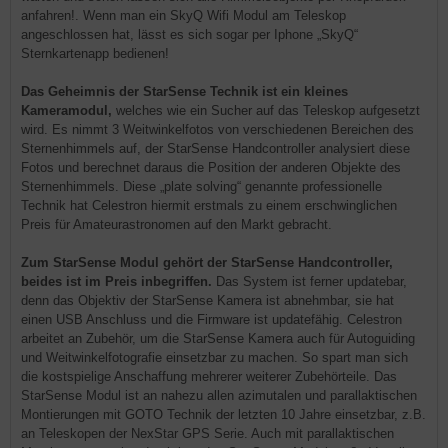
anfahren!. Wenn man ein SkyQ Wifi Modul am Teleskop
angeschlossen hat, lässt es sich sogar per Iphone „SkyQ“
Sternkartenapp bedienen!
Das Geheimnis der StarSense Technik ist ein kleines
Kameramodul,
welches wie ein Sucher auf das Teleskop aufgesetzt
wird. Es nimmt 3 Weitwinkelfotos von verschiedenen Bereichen des
Sternenhimmels auf, der StarSense Handcontroller analysiert diese
Fotos und berechnet daraus die Position der anderen Objekte des
Sternenhimmels. Diese „plate solving“ genannte professionelle
Technik hat Celestron hiermit erstmals zu einem erschwinglichen
Preis für Amateurastronomen auf den Markt gebracht.
Zum StarSense Modul gehört der StarSense Handcontroller,
beides ist im Preis inbegriffen.
Das System ist ferner updatebar,
denn das Objektiv der StarSense Kamera ist abnehmbar, sie hat
einen USB Anschluss und die Firmware ist updatefähig. Celestron
arbeitet an Zubehör, um die StarSense Kamera auch für Autoguiding
und Weitwinkelfotografie einsetzbar zu machen. So spart man sich
die kostspielige Anschaffung mehrerer weiterer Zubehörteile. Das
StarSense Modul ist an nahezu allen azimutalen und parallaktischen
Montierungen mit GOTO Technik der letzten 10 Jahre einsetzbar, z.B.
an Teleskopen der NexStar GPS Serie. Auch mit parallaktischen