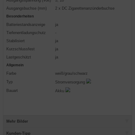
Ausgangsspannung (Volt)
5, 10
Ausgangsbuchse (mm)
2 x DC Zigarettenanzünderbuchse
Besonderheiten
Batteriestandsanzeige
ja
Tiefenentladungschutz
-
Stabilisiert
ja
Kurzschlussfest
ja
Lastgeschützt
ja
Allgemein
Farbe
weiß/grau/schwarz
Typ
Stromversorgung
Bauart
Akku
Mehr Bilder
Kunden-Tipp