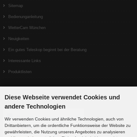
Sitemap
Bedienunganleitung
WetterCam München
Neuigkeiten
Ein gutes Teleskop beginnt bei der Beratung
Interessante Links
Produktlisten
Zahlungsmethoden
Diese Webseite verwendet Cookies und
andere Technologien
Wir verwenden Cookies und ähnliche Technologien, auch von
Drittanbietern, um die ordentliche Funktionsweise der Website zu
gewährleisten, die Nutzung unseres Angebotes zu analysieren