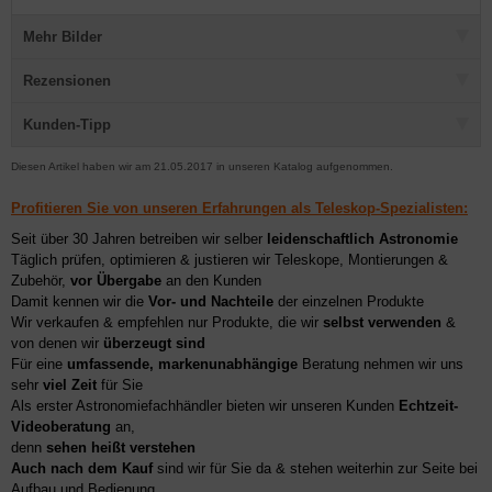
Mehr Bilder
Rezensionen
Kunden-Tipp
Diesen Artikel haben wir am 21.05.2017 in unseren Katalog aufgenommen.
Profitieren Sie von unseren Erfahrungen als Teleskop-Spezialisten:
Seit über 30 Jahren betreiben wir selber
leidenschaftlich Astronomie
Täglich prüfen, optimieren & justieren wir Teleskope, Montierungen &
Zubehör,
vor Übergabe
an den Kunden
Damit kennen wir die
Vor- und Nachteile
der einzelnen Produkte
Wir verkaufen & empfehlen nur Produkte, die wir
selbst verwenden
&
von denen wir
überzeugt sind
Für eine
umfassende, markenunabhängige
Beratung nehmen wir uns
sehr
viel Zeit
für Sie
Als erster Astronomiefachhändler bieten wir unseren Kunden
Echtzeit-
Videoberatung
an,
denn
sehen heißt verstehen
Auch nach dem Kauf
sind wir für Sie da & stehen weiterhin zur Seite bei
Aufbau und Bedienung