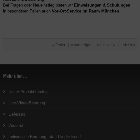
Bei Fragen oder Neueinstieg bieten wir
Einweisungen & Schulungen
,
in besonderen Fällen auch
Vor-Ort-Service im Raum München
« Erster
|
« vorheriger
|
nächster »
|
Letzter »
Mehr über...
Unser Produktkatalog
Live-Video-Beratung
Lieferzeit
Widerruf
Individuelle Beratung, statt blinder Kauf!