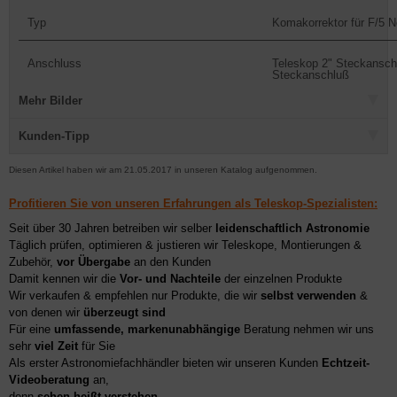
Typ
Komakorrektor für F/5 
Anschluss
Teleskop 2" Steckansch
Steckanschluß
Mehr Bilder
Kunden-Tipp
Diesen Artikel haben wir am 21.05.2017 in unseren Katalog aufgenommen.
Profitieren Sie von unseren Erfahrungen als Teleskop-Spezialisten:
Seit über 30 Jahren betreiben wir selber
leidenschaftlich Astronomie
Täglich prüfen, optimieren & justieren wir Teleskope, Montierungen &
Zubehör,
vor Übergabe
an den Kunden
Damit kennen wir die
Vor- und Nachteile
der einzelnen Produkte
Wir verkaufen & empfehlen nur Produkte, die wir
selbst verwenden
&
von denen wir
überzeugt sind
Für eine
umfassende, markenunabhängige
Beratung nehmen wir uns
sehr
viel Zeit
für Sie
Als erster Astronomiefachhändler bieten wir unseren Kunden
Echtzeit-
Videoberatung
an,
denn
sehen heißt verstehen