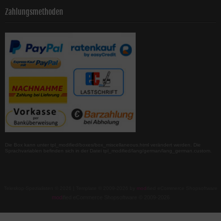
Zahlungsmethoden
Die Box kann unter tpl_modified/boxes/box_miscellaneous.html verändert werden. Die
Sprachvariablen befinden sich in der Datei tpl_modified/lang/german/lang_german.custom.
Teleskop-Spezialisten © 2026 | Template © 2009-2026 by
mod
ified eCommerce Shopsoftware
mod
ified eCommerce Shopsoftware © 2009-2026