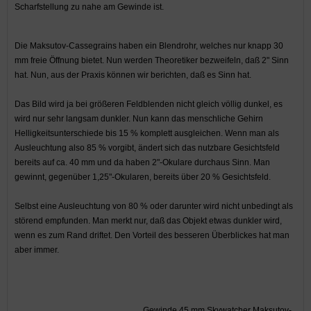
Scharfstellung zu nahe am Gewinde ist.
Die Maksutov-Cassegrains haben ein Blendrohr, welches nur knapp 30
mm freie Öffnung bietet. Nun werden Theoretiker bezweifeln, daß 2" Sinn
hat. Nun, aus der Praxis können wir berichten, daß es Sinn hat.
Das Bild wird ja bei größeren Feldblenden nicht gleich völlig dunkel, es
wird nur sehr langsam dunkler. Nun kann das menschliche Gehirn
Helligkeitsunterschiede bis 15 % komplett ausgleichen. Wenn man als
Ausleuchtung also 85 % vorgibt, ändert sich das nutzbare Gesichtsfeld
bereits auf ca. 40 mm und da haben 2"-Okulare durchaus Sinn. Man
gewinnt, gegenüber 1,25"-Okularen, bereits über 20 % Gesichtsfeld.
Selbst eine Ausleuchtung von 80 % oder darunter wird nicht unbedingt als
störend empfunden. Man merkt nur, daß das Objekt etwas dunkler wird,
wenn es zum Rand driftet. Den Vorteil des besseren Überblickes hat man
aber immer.
Gewinde 45 mm Skywatcher Maksutov-