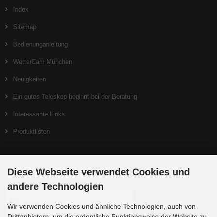
Index
Sitemap
Bedienunganleitung
WetterCam München
Neuigkeiten
Ein gutes Teleskop beginnt bei der Beratung
Interessante Links
Produktlisten
Zahlungsmethoden
Diese Webseite verwendet Cookies und
andere Technologien
Wir verwenden Cookies und ähnliche Technologien, auch von
Drittanbietern, um die ordentliche Funktionsweise der Website zu