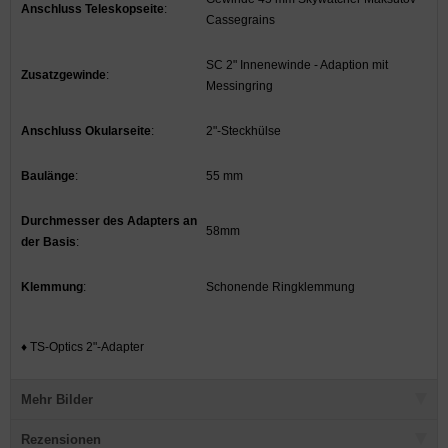
Anschluss Teleskopseite
:
Cassegrains
SC 2" Innenewinde - Adaption mit
Zusatzgewinde
:
Messingring
Anschluss Okularseite
:
2"-Steckhülse
Baulänge
:
55 mm
Durchmesser des Adapters an
58mm
der Basis
:
Klemmung
:
Schonende Ringklemmung
♦ TS-Optics 2"-Adapter
Mehr Bilder
Rezensionen