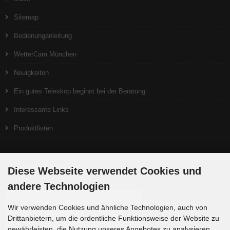
Sitemap
Bedienunganleitung
WetterCam München
Neuigkeiten
Ein gutes Teleskop beginnt bei der Beratung
Interessante Links
Produktlisten
Zahlungsmethoden
Diese Webseite verwendet Cookies und
andere Technologien
Wir verwenden Cookies und ähnliche Technologien, auch von
Drittanbietern, um die ordentliche Funktionsweise der Website zu
gewährleisten, die Nutzung unseres Angebotes zu analysieren