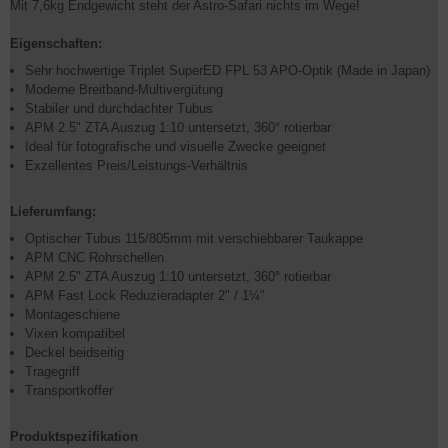
Mit 7,6kg Endgewicht steht der Astro-Safari nichts im Wege!
Eigenschaften:
Sehr hochwertige Triplet SuperED FPL 53 APO-Optik (Made in Japan)
Moderne Breitband-Multivergütung
Stabiler und durchdachter Tubus
APM 2.5" ZTA Auszug 1:10 untersetzt, 360° rotierbar
Ideal für fotografische und visuelle Zwecke geeignet
Exzellentes Preis/Leistungs-Verhältnis
Lieferumfang:
Optischer Tubus 115/805mm mit verschiebbarer Taukappe
APM CNC Rohrschellen
APM 2.5" ZTA Auszug 1:10 untersetzt, 360° rotierbar
APM Fast Lock Reduzieradapter 2" / 1¼"
Montageschiene
Vixen kompatibel
Deckel beidseitig
Tragegriff
Transportkoffer
Produktspezifikation