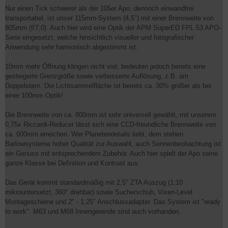
Nur einen Tick schwerer als der 105er Apo, dennoch einwandfrei
transportabel, ist unser 115mm-System (4,5") mit einer Brennweite von
805mm (f/7,0). Auch hier wird eine Optik der APM SuperED FPL 53 APO-
Serie eingesetzt, welche hinsichtlich visueller und fotografischer
Anwendung sehr harmonisch abgestimmt ist.
10mm mehr Öffnung klingen nicht viel, bedeuten jedoch bereits eine
gesteigerte Grenzgröße sowie verbesserte Auflösung, z.B. am
Doppelstern. Die Lichtsammelfläche ist bereits ca. 30% größer als bei
einer 100mm Optik!
Die Brennweite von ca. 800mm ist sehr universell gewählt, mit unserem
0,75x Riccardi-Reducer lässt sich eine CCD-freundliche Brennweite von
ca. 600mm erreichen. Wer Planetendetails liebt, dem stehen
Barlowsysteme hoher Qualität zur Auswahl, auch Sonnenbeobachtung ist
ein Genuss mit entsprechendem Zubehör. Auch hier spielt der Apo seine
ganze Klasse bei Definition und Kontrast aus.
Das Gerät kommt standardmäßig mit 2,5" ZTA Auszug (1:10
mikrountersetzt, 360° drehbar) sowie Sucherschuh, Vixen-Level
Montageschiene und 2" - 1,25" Anschlussadapter. Das System ist "ready
to work". M63 und M68 Innengewinde sind auch vorhanden.