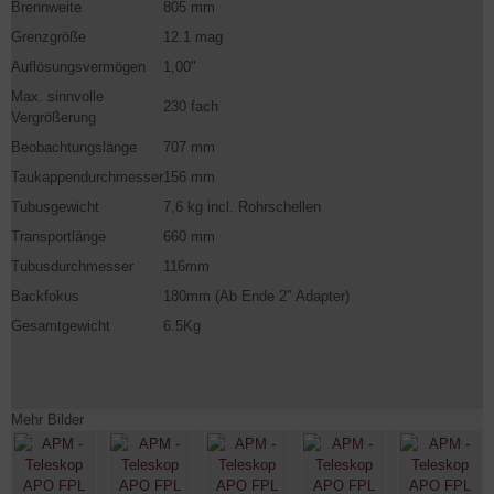
Brennweite
805 mm
Grenzgröße
12.1 mag
Auflösungsvermögen
1,00"
Max. sinnvolle
230 fach
Vergrößerung
Beobachtungslänge
707 mm
Taukappendurchmesser
156 mm
Tubusgewicht
7,6 kg incl. Rohrschellen
Transportlänge
660 mm
Tubusdurchmesser
116mm
Backfokus
180mm (Ab Ende 2" Adapter)
Gesamtgewicht
6.5Kg
Mehr Bilder