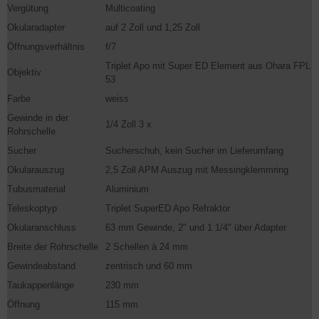
Vergütung
Multicoating
Okularadapter
auf 2 Zoll und 1,25 Zoll
Öffnungsverhältnis
f/7
Triplet Apo mit Super ED Element aus Ohara FPL
Objektiv
53
Farbe
weiss
Gewinde in der
1/4 Zoll 3 x
Rohrschelle
Sucher
Sucherschuh, kein Sucher im Lieferumfang
Okularauszug
2,5 Zoll APM Auszug mit Messingklemmring
Tubusmaterial
Aluminium
Teleskoptyp
Triplet SuperED Apo Refraktor
Okularanschluss
63 mm Gewinde, 2" und 1 1/4" über Adapter
Breite der Rohrschelle
2 Schellen á 24 mm
Gewindeabstand
zentrisch und 60 mm
Taukappenlänge
230 mm
Öffnung
115 mm