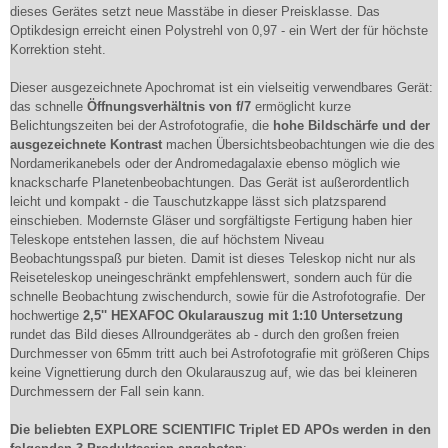
dieses Gerätes setzt neue Masstäbe in dieser Preisklasse. Das
Optikdesign erreicht einen Polystrehl von 0,97 - ein Wert der für höchste
Korrektion steht.
Dieser ausgezeichnete Apochromat ist ein vielseitig verwendbares Gerät:
das schnelle
Öffnungsverhältnis von f/7
ermöglicht kurze
Belichtungszeiten bei der Astrofotografie, die
hohe Bildschärfe und der
ausgezeichnete Kontrast
machen Übersichtsbeobachtungen wie die des
Nordamerikanebels oder der Andromedagalaxie ebenso möglich wie
knackscharfe Planetenbeobachtungen. Das Gerät ist außerordentlich
leicht und kompakt - die Tauschutzkappe lässt sich platzsparend
einschieben. Modernste Gläser und sorgfältigste Fertigung haben hier
Teleskope entstehen lassen, die auf höchstem Niveau
Beobachtungsspaß pur bieten. Damit ist dieses Teleskop nicht nur als
Reiseteleskop uneingeschränkt empfehlenswert, sondern auch für die
schnelle Beobachtung zwischendurch, sowie für die Astrofotografie. Der
hochwertige
2,5'' HEXAFOC Okularauszug mit 1:10 Untersetzung
rundet das Bild dieses Allroundgerätes ab - durch den großen freien
Durchmesser von 65mm tritt auch bei Astrofotografie mit größeren Chips
keine Vignettierung durch den Okularauszug auf, wie das bei kleineren
Durchmessern der Fall sein kann.
Die beliebten EXPLORE SCIENTIFIC Triplet ED APOs werden in den