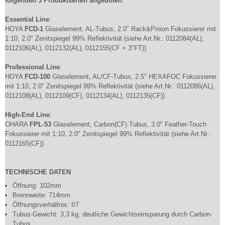
folgenden 3 Produktserien angeboten
:
Essential Line
:
HOYA
FCD-1
Glaselement, AL-Tubus, 2.0" Rack&Pinion Fokussierer mit
1:10, 2.0" Zenitspiegel 99% Reflektivität (siehe Art.Nr.: 0112084(AL),
0112106(AL), 0112132(AL), 0112155(CF + 3"FT))
Professional Line
:
HOYA
FCD-100
Glaselement, AL/CF-Tubus, 2.5" HEXAFOC Fokussierer
mit 1:10, 2.0" Zenitspiegel 99% Reflektivität (siehe Art.Nr.: 0112086(AL),
0112108(AL), 0112109(CF), 0112134(AL), 0112135(CF))
High-End Line
:
OHARA
FPL-53
Glaselement, Carbon(CF) Tubus, 3.0" Feather-Touch
Fokussierer mit 1:10, 2.0" Zenitspiegel 99% Reflektivität (siehe Art.Nr.:
0112165(CF))
TECHNISCHE DATEN
Öffnung: 102mm
Brennweite: 714mm
Öffnungsverhältnis: f/7
Tubus-Gewicht: 3,3 kg, deutliche Gewichtseinsparung durch Carbon-
Tubus