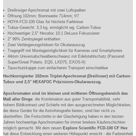
Dreilinsiger Apochromat mit zwei Luftspalten
Öffnung 102mm; Brennweite 714mm; f/7
HOYA FCD-100 Glas für höchste Farbtreue
Tubus-Gewicht: 3,3 kg, ermöglicht wg. Carbon-Tubus
Hochwertiger 2,5" Hexafoc 10:1 DeLuxe Fokussierer
2" 99% Zenitspiegel enthalten
Zwei Verlängerungshülsen für Okularauszug
Tragegriff mit Montagemöglichkeit für Kameras und Smartphones
44mm Universalschwalbenschwanz mit Edelstahlschutz (Passend
Super/Great Polaris, EQ5, LXD75, EXOS-II)
Tauschutzkappe zum einfacheren Transport einschiebbar
Hochkorrigierter 102mm Triplet-Apochromat (Dreilinser) mit Carbon-
Tubus und 2,5'' HEXAFOC Präzisions-Okularauszug.
Apochromaten sind im kleinen und mittleren Öffnungsbereich das
Maß aller Dinge
: die Kombination aus guter Transportabilität, sehr
hohem Bildkontrast und Schärfe mit den ausgezeichneten Möglichkeiten,
die diese Geräte für die Astrofotografie bieten, sind hier nicht zu
übertreffen. Die Fortschritte in der Glasfertigung haben in den letzten
Jahren hochwertige Apochromaten für immer breitere Käuferschichten
möglich gemacht. Mit dem neuen
Explore Scientific FCD-100 CF Hex
hat diese Entwicklung einen weiteren Höhepunkt erreicht - die Farbreinheit