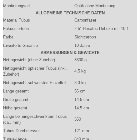
Montierungsart
Optik ohne Montierung
ALLGEMEINE TECHNISCHE DATEN
Material Tubus
Carbonfaser
Fokussiertrieb
2,5" Hexafoc DeLuxe mit 10:1
Farbe
Sichtcarbon
Erweiterte Garantie
10 Jahre
ABMESSUNGEN & GEWICHTE
Nettogewicht (ohne Zubehör)
3300 g
Nettogewicht optischer Tubus (inkl.
4.5 kg
Zubehör)
Nettogewicht schwerstes Einzelteil
3.3 kg
Länge gesamt
56 cm
Breite gesamt
14.5 cm
Höhe gesamt
14.5 cm
Länge bei eingeschwenktem Tubus
550
(ca., mm)
Tubus-Durchmesser
121 mm
Tubus-Länge
640 mm