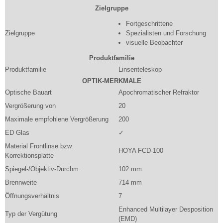
Zielgruppe
Fortgeschrittene
Zielgruppe
Spezialisten und Forschung
visuelle Beobachter
Produktfamilie
Produktfamilie
Linsenteleskop
OPTIK-MERKMALE
Optische Bauart
Apochromatischer Refraktor
Vergrößerung von
20
Maximale empfohlene Vergrößerung
200
ED Glas
✓
Material Frontlinse bzw.
HOYA FCD-100
Korrektionsplatte
Spiegel-/Objektiv-Durchm.
102 mm
Brennweite
714 mm
Öffnungsverhältnis
7
Enhanced Multilayer Desposition
Typ der Vergütung
(EMD)