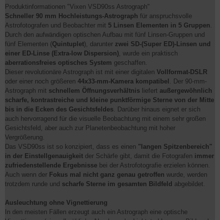
Produktinformationen "Vixen VSD90ss Astrograph"
Schneller 90 mm Hochleistungs-Astrograph
für anspruchsvolle
Astrofotografen und Beobachter mit
5 Linsen Elementen in 5 Gruppen
.
Durch den aufwändigen optischen Aufbau mit fünf Linsen-Gruppen und
fünf Elementen (
Quintuplet
), darunter
zwei SD-(Super ED)-Linsen und
einer ED-Linse (Extra-low Dispersion)
, wurde ein praktisch
aberrationsfreies optisches System
geschaffen.
Dieser revolutionäre Astrograph ist mit einer digitalen
Vollformat-DSLR
oder einer noch größeren
44x33-mm-Kamera kompatibel
. Der 90-mm-
Astrograph mit
schnellem Öffnungsverhältnis
liefert
außergewöhnlich
scharfe, kontrastreiche und kleine punktförmige Sterne von der Mitte
bis in die Ecken des Gesichtsfeldes
. Darüber hinaus eignet er sich
auch hervorragend für die visuelle Beobachtung mit einem sehr großen
Gesichtsfeld, aber auch zur Planetenbeobachtung mit hoher
Vergrößerung.
Das VSD90ss ist so konzipiert, dass es einen
"langen Spitzenbereich"
in der Einstellgenauigkeit
der Schärfe gibt, damit die Fotografen
immer
zufriedenstellende Ergebnisse
bei der Astrofotografie erzielen können.
Auch wenn der
Fokus mal nicht ganz genau getroffen
wurde, werden
trotzdem runde und
scharfe Sterne im gesamten Bildfeld
abgebildet.
Ausleuchtung ohne Vignettierung
In den meisten Fällen erzeugt auch ein Astrograph eine optische