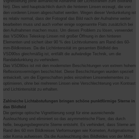
Vignettierung (eine allmähliche Abnahme der Lichtstrahlen zum Bildrand
hin). Dies wird hauptsächlich durch die hinteren Linsen erzeugt, die von
den vorderen Linsen abgeschattet werden. Wegen dieser Verdunkelung ist
es relativ normal, dass der Fotograf das Bild nach der Aufnahme weiter
bearbeiten muss und auch vorher einige sogenannte Flats zusätzlich bei
den Aufnahmen machen muss. Um dieses Problem zu lösen, verwendet
das VSD90ss Teleskop Linsen mit großer Öffnung in den hinteren
Elementen und sichert über 90 % des Lichtvolumens am Rand des 60-
mm-Bildkreises. Da die Lichtintensität im gesamten Bildfeld des
VSD90ss gleichmäßig ist, entfällt die aufwändige Technik, um die
Randabdunklung zu verhindern.
Das VSD90ss ist mit den modernsten Beschichtungen von extrem hohem
Reflexionsvermögen beschichtet. Diese Beschichtungen wurden speziell
entwickelt, um die Eigenschaften jedes einzelnen Linsenelementes zu
optimieren, ohne bei mehreren Linsen eine Verschlechterung von Kontrast
und Lichtintensität zu erhalten.
Zahlreiche Lichtabstufungen bringen schöne punktförmige Sterne in
das Bildfeld
Die geringe optische Vignettierung sorgt für eine ausreichende
Ausleuchtung und eliminiert so das asymmetrische Flare, das durch
helle, beugungsbegrenzte Sterne entsteht. Es verhindert, dass Sterne am
Rand des 60 mm Bildkreises Verformungen wie Kometen, Astigmatismus
oder Koma aufweisen. Da die Ausleuchtung des Bildfeldes von der Mitte