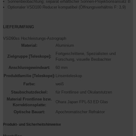
Sonnenbeobachtung: separat erhältlicher Sonnen-Projektionsansatz B
Optionaler VSD100 Reducer kompatibel (Öffnungsverhältnis F: 3,9)
LIEFERUMFANG
VSD90ss Hochleistungs-Astrograph
Material:
Aluminium
Fortgeschrittene
, Spezialisten und
Zielgruppe [Teleskope]:
Forschung
, visuelle Beobachter
Anschlussgewindeart:
60 mm
Produktfamilie [Teleskope]:
Linsenteleskop
Farbe:
weiß
Staubschutzdeckel:
für Frontlinse und Okularstutzen
Material Frontlinse bzw.
Ohara Japan FPL-53 ED Glas
Korrektionsplatte:
Optische Bauart:
Apochromatischer Refraktor
Produkt- und Sicherheitshinweise