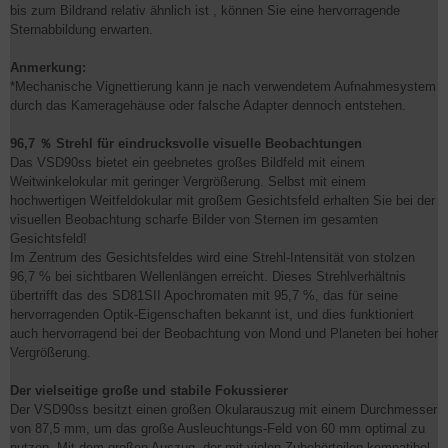
bis zum Bildrand relativ ähnlich ist , können Sie eine hervorragende
Sternabbildung erwarten.
Anmerkung:
*Mechanische Vignettierung kann je nach verwendetem Aufnahmesystem
durch das Kameragehäuse oder falsche Adapter dennoch entstehen.
96,7 ％ Strehl für eindrucksvolle visuelle Beobachtungen
Das VSD90ss bietet ein geebnetes großes Bildfeld mit einem
Weitwinkelokular mit geringer Vergrößerung. Selbst mit einem
hochwertigen Weitfeldokular mit großem Gesichtsfeld erhalten Sie bei der
visuellen Beobachtung scharfe Bilder von Sternen im gesamten
Gesichtsfeld!
Im Zentrum des Gesichtsfeldes wird eine Strehl-Intensität von stolzen
96,7 % bei sichtbaren Wellenlängen erreicht. Dieses Strehlverhältnis
übertrifft das des SD81SII Apochromaten mit 95,7 %, das für seine
hervorragenden Optik-Eigenschaften bekannt ist, und dies funktioniert
auch hervorragend bei der Beobachtung von Mond und Planeten bei hoher
Vergrößerung.
Der vielseitige große und stabile Fokussierer
Der VSD90ss besitzt einen großen Okularauszug mit einem Durchmesser
von 87,5 mm, um das große Ausleuchtungs-Feld von 60 mm optimal zu
nutzen. Mit dem großen Auszug, der mit vielen Zubehörteilen kompatibel