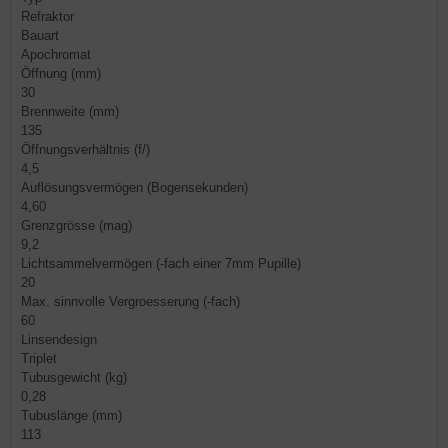
Refraktor
Bauart
Apochromat
Öffnung (mm)
30
Brennweite (mm)
135
Öffnungsverhältnis (f/)
4,5
Auflösungsvermögen (Bogensekunden)
4,60
Grenzgrösse (mag)
9,2
Lichtsammelvermögen (-fach einer 7mm Pupille)
20
Max. sinnvolle Vergroesserung (-fach)
60
Linsendesign
Triplet
Tubusgewicht (kg)
0,28
Tubuslänge (mm)
113