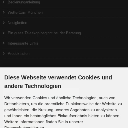
Bedienunganleitung
WetterCam München
Neuigkeiten
Ein gutes Teleskop beginnt bei der Beratung
Interessante Links
Produktlisten
Zahlungsmethoden
Diese Webseite verwendet Cookies und
andere Technologien
Wir verwenden Cookies und ähnliche Technologien, auch von
Drittanbietern, um die ordentliche Funktionsweise der Website zu
gewährleisten, die Nutzung unseres Angebotes zu analysieren
und Ihnen ein bestmögliches Einkaufserlebnis bieten zu können.
Weitere Informationen finden Sie in unserer
Datenschutzerklärung.