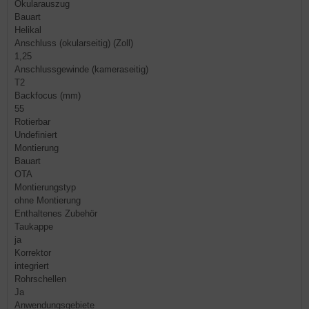
Okularauszug
Bauart
Helikal
Anschluss (okularseitig) (Zoll)
1,25
Anschlussgewinde (kameraseitig)
T2
Backfocus (mm)
55
Rotierbar
Undefiniert
Montierung
Bauart
OTA
Montierungstyp
ohne Montierung
Enthaltenes Zubehör
Taukappe
ja
Korrektor
integriert
Rohrschellen
Ja
Anwendungsgebiete