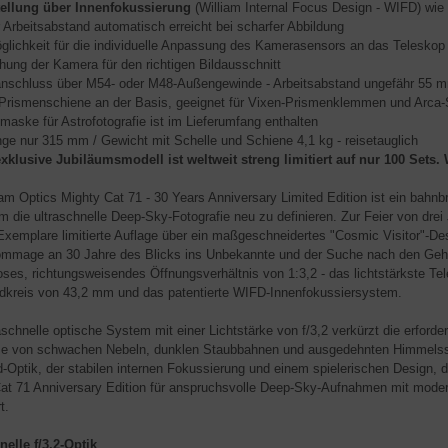
tellung über Innenfokussierung
(William Internal Focus Design - WIFD) wie 
r Arbeitsabstand automatisch erreicht bei scharfer Abbildung
öglichkeit für die individuelle Anpassung des Kamerasensors an das Teleskop
hung der Kamera für den richtigen Bildausschnitt
nschluss über M54- oder M48-Außengewinde - Arbeitsabstand ungefähr 55 
 Prismenschiene an der Basis, geeignet für Vixen-Prismenklemmen und Arca-
maske für Astrofotografie ist im Lieferumfang enthalten
ge nur 315 mm / Gewicht mit Schelle und Schiene 4,1 kg - reisetauglich
xklusive Jubiläumsmodell ist weltweit streng limitiert auf nur 100 Sets. 
iam Optics Mighty Cat 71 - 30 Years Anniversary Limited Edition ist ein bah
m die ultraschnelle Deep-Sky-Fotografie neu zu definieren. Zur Feier von drei
Exemplare limitierte Auflage über ein maßgeschneidertes "Cosmic Visitor"-Desi
ommage an 30 Jahre des Blicks ins Unbekannte und der Suche nach den Gehe
loses, richtungsweisendes Öffnungsverhältnis von 1:3,2 - das lichtstärkste Tel
ldkreis von 43,2 mm und das patentierte WIFD-Innenfokussiersystem.
aschnelle optische System mit einer Lichtstärke von f/3,2 verkürzt die erforde
 von schwachen Nebeln, dunklen Staubbahnen und ausgedehnten Himmelsstrukt
ld-Optik, der stabilen internen Fokussierung und einem spielerischen Design, d
at 71 Anniversary Edition für anspruchsvolle Deep-Sky-Aufnahmen mit mod
t.
nelle f/3,2-Optik