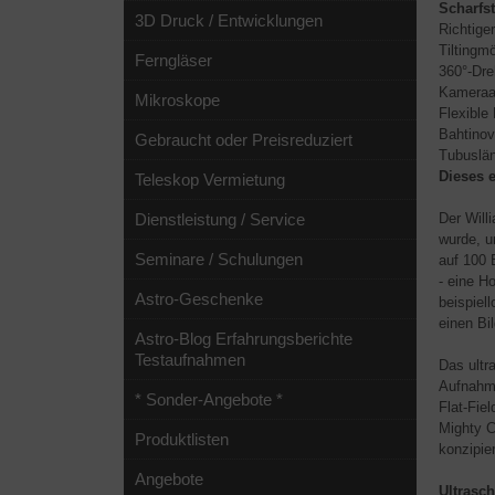
Scharfs
3D Druck / Entwicklungen
Richtige
Tiltingm
Ferngläser
360°-Dre
Kameraa
Mikroskope
Flexible
Bahtinov
Gebraucht oder Preisreduziert
Tubuslän
Dieses e
Teleskop Vermietung
Dienstleistung / Service
Der Will
wurde, u
Seminare / Schulungen
auf 100 
- eine H
Astro-Geschenke
beispiel
einen Bi
Astro-Blog Erfahrungsberichte
Testaufnahmen
Das ultr
Aufnahme
* Sonder-Angebote *
Flat-Fie
Mighty C
Produktlisten
konzipier
Angebote
Ultrasch