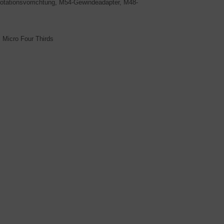
Rotationsvorrichtung, M54-Gewindeadapter, M48-
 Micro Four Thirds