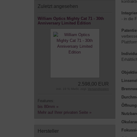
kontrakt
Zuletzt angesehen
Integrie
William Optics Mighty Cat 71 - 30th
- in die
Anniversary Limited Edition
Patentie
verbesse
Plattfor
Individu
Erhältli
Objektiv
Linsene
2.598,00 EUR
Brennwe
inkl. 19 % MwSt. zzgl.
Versandkosten
Durchm
Features:
Öffnung
bis 80mm »
Mehr auf Ihrer privaten Seite »
Nutzbare
Okulara
Fokussi
Hersteller