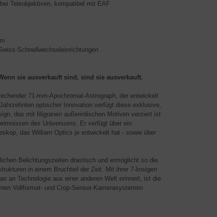
bei Teleobjektiven, kompatibel mit EAF
mm
Swiss-Schnellwechseleinrichtungen
Wenn sie ausverkauft sind, sind sie ausverkauft.
nbrechender 71-mm-Apochromat-Astrograph, der entwickelt
 Jahrzehnten optischer Innovation verfügt diese exklusive,
gn, das mit filigranen außerirdischen Motiven verziert ist
imnissen des Universums. Er verfügt über ein
eskop, das William Optics je entwickelt hat - sowie über
rlichen Belichtungszeiten drastisch und ermöglicht so die
uren in einem Bruchteil der Zeit. Mit ihrer 7-linsigen
as an Technologie aus einer anderen Welt erinnert, ist die
ernen Vollformat- und Crop-Sensor-Kamerasystemen