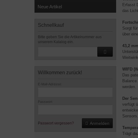
Erfasst 
Neue Artikel
das Lich
Fortschr
Schnellkauf
Sorgt für
über ein
Bitte geben Sie die Artikelnummer aus
unserem Katalog ein.
43,2 mm
Unterstü
Weitwink
WIFD (W
Willkommen zurück!
Das pate
Balance 
E-Mail-Adresse:
werden.
Der Sens
Passwort:
verfügt 
entwicke
Sensors
Anmelden
Passwort vergessen?
Tempera
Trägt da