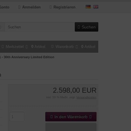
Konto
Anmelden
Registrieren
Suchen
Merkzettel
0
Artikel
Warenkorb
0
Artikel
1 - 30th Anniversary Limited Edition
n
2.598,00 EUR
inkl. 19 % MwSt. zzgl.
Versandkosten
In den Warenkorb