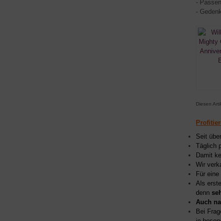
- Passen
- Geden
Diesen Art
Profitie
Seit übe
Täglich 
Damit ke
Wir verk
Für eine
Als erst
denn
se
Auch na
Bei Frag
in beson