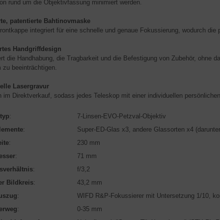
ion rund um die Objektivfassung minimiert werden.
rte, patentierte Bahtinovmaske
 Frontkappe integriert für eine schnelle und genaue Fokussierung, wodurch die p
rtes Handgriffdesign
rt die Handhabung, die Tragbarkeit und die Befestigung von Zubehör, ohne d
m zu beeinträchtigen.
elle Lasergravur
ch im Direktverkauf, sodass jedes Teleskop mit einer individuellen persönlic
typ
:
7-Linsen-EVO-Petzval-Objektiv
lemente
:
Super-ED-Glas x3, andere Glassorten x4 (darunte
ite
:
230 mm
esser
:
71 mm
sverhältnis
:
f/3,2
r Bildkreis
:
43,2 mm
uszug
:
WIFD R&P-Fokussierer mit Untersetzung 1/10, ko
erweg
:
0-35 mm