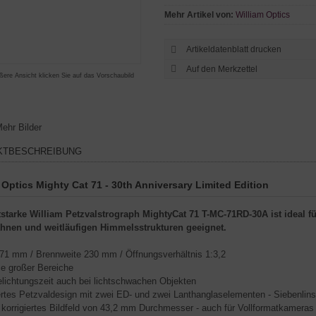
Mehr Artikel von:
William Optics
Artikeldatenblatt drucken
ßere Ansicht klicken Sie auf das Vorschaubild
ehr Bilder
KTBESCHREIBUNG
 Optics Mighty Cat 71 - 30th Anniversary Limited Edition
htstarke William Petzvalstrograph MightyCat 71 T-MC-71RD-30A ist ideal
hnen und weitläufigen Himmelsstrukturen geeignet.
71 mm / Brennweite 230 mm / Öffnungsverhältnis 1:3,2
e großer Bereiche
lichtungszeit auch bei lichtschwachen Objekten
ertes Petzvaldesign mit zwei ED- und zwei Lanthanglaselementen - Siebenlins
 korrigiertes Bildfeld von 43,2 mm Durchmesser - auch für Vollformatkameras