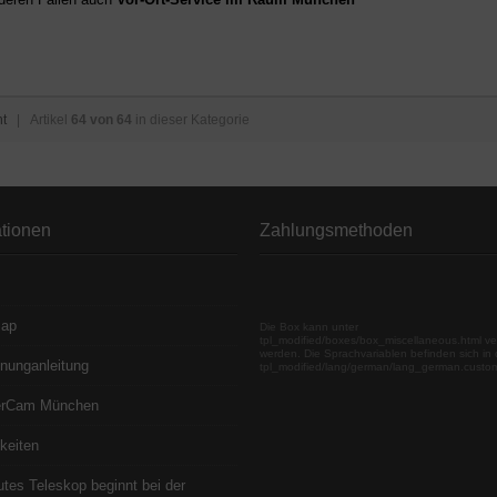
ht
| Artikel
64 von 64
in dieser Kategorie
ationen
Zahlungsmethoden
map
Die Box kann unter
tpl_modified/boxes/box_miscellaneous.html ve
werden. Die Sprachvariablen befinden sich in 
nunganleitung
tpl_modified/lang/german/lang_german.custo
erCam München
keiten
utes Teleskop beginnt bei der