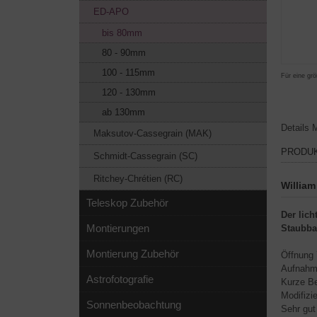
ED-APO
bis 80mm
80 - 90mm
100 - 115mm
Für eine grö
120 - 130mm
ab 130mm
Details
M
Maksutov-Cassegrain (MAK)
PRODU
Schmidt-Cassegrain (SC)
Ritchey-Chrétien (RC)
William
Teleskop Zubehör
Der lic
Montierungen
Staubba
Montierung Zubehör
Öffnung 
Aufnahm
Astrofotografie
Kurze Be
Modifizi
Sonnenbeobachtung
Sehr gut