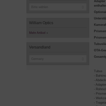
Adapter
enthalte
Bitte wählen
Optional
Unterst
William Optics
Kameraf
Prismen
Mehr Artikel
»
Prismen
Tubuslä
Versandland
OTA-Gew
Gesamt
Germany
Tubus
- Bahti
- Abdec
- Adapte
- Rohrsch
- Prisme
- Werkz
- Traget