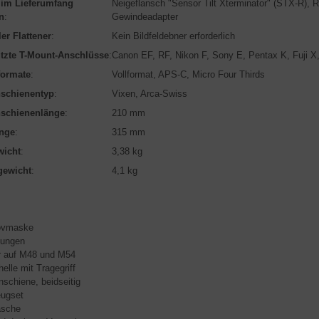
 im Lieferumfang
Neigeflansch "Sensor Tilt Xterminator" (STX-R), 
n
:
Gewindeadapter
er Flattener
:
Kein Bildfeldebner erforderlich
ützte T-Mount-Anschlüsse
:
Canon EF, RF, Nikon F, Sony E, Pentax K, Fuji X,
ormate
:
Vollformat, APS-C, Micro Four Thirds
schienentyp
:
Vixen, Arca-Swiss
schienenlänge
:
210 mm
nge
:
315 mm
icht
:
3,38 kg
gewicht
:
4,1 kg
novmaske
kungen
r auf M48 und M54
elle mit Tragegriff
nschiene, beidseitig
eugset
asche