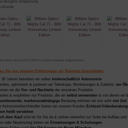
d designte Verpackung
kurkunde
ikel haben wir am 04.07.2026 in unseren Katalog aufgenommen.
ren Sie von unseren Erfahrungen als Teleskop-Spezialisten:
r 30 Jahren betreiben wir selber
leidenschaftlich Astronomie
prüfen, optimieren & justieren wir Teleskope, Montierungen & Zubehör,
vor Üb
nnen wir die
Vor- und Nachteile
der einzelnen Produkte
aufen & empfehlen nur Produkte, die wir
selbst verwenden
& von denen wir
umfassende, markenunabhängige
Beratung nehmen wir uns sehr
viel Zeit
er Astronomiefachhändler bieten wir unseren Kunden
Echtzeit-Videoberatung
hen heißt verstehen
ch dem Kauf
sind wir für Sie da & stehen weiterhin zur Seite bei Aufbau un
en oder Neueinstieg bieten wir
Einweisungen & Schulungen
,
deren Fällen auch
Vor-Ort-Service im Raum München