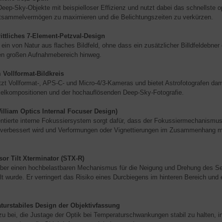
Deep-Sky-Objekte mit beispielloser Effizienz und nutzt dabei das schnellste
tsammelvermögen zu maximieren und die Belichtungszeiten zu verkürzen.
ittliches 7-Element-Petzval-Design
 ein von Natur aus flaches Bildfeld, ohne dass ein zusätzlicher Billdfeldebner e
en großen Aufnahmebereich hinweg.
 Vollformat-Bildkreis
tzt Vollformat-, APS-C- und Micro-4/3-Kameras und bietet Astrofotografen dami
elkompositionen und der hochauflösenden Deep-Sky-Fotografie.
illiam Optics Internal Focuser Design)
ntierte interne Fokussiersystem sorgt dafür, dass der Fokussiermechanismus 
verbessert wird und Verformungen oder Vignettierungen im Zusammenhang m
or Tilt Xterminator (STX-R)
über einen hochbelastbaren Mechanismus für die Neigung und Drehung des S
lt wurde. Er verringert das Risiko eines Durcbiegens im hinteren Bereich und
.
turstabiles Design der Objektivfassung
zu bei, die Justage der Optik bei Temperaturschwankungen stabil zu halten,