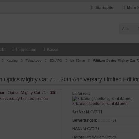
Startseite
Mein 
Alle
akt
Impressum
Kasse
Katalog
Teleskope
ED-APO
bis 80mm
William Optics Mighty Cat 7
m Optics Mighty Cat 71 - 30th Anniversary Limited Editio
Lieferzeit:
Erklärungsbedürftig-kontaktieren
Art.Nr.:
M-CAT-71
Bewertungen:
(0)
HAN:
M-CAT-71
Hersteller:
William Optics