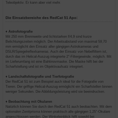
Teleobjektiv. Er kann aber viel mehr.
Die Einsatzbereiche des RedCat 51 Apo:
♦
Astrofotografie
Mit 250 mm Brennweite und lichtstarken f/4,9 sind kurze
Belichtungszeiten möglich. Der Arbeitsabstand von maximal 59,70
mm ermöglicht den Einsatz aller gängigen Astrokameras und
DSLR/Spiegelreflexkameras. Auch der Einsatz von Nebelfiltern ist,
durch das im Helical-Auszug integrierte 2"-Filtergewinde, möglich. Mit
im Lieferumfang ist eine Bahtinovmaske. Die Maske hilft bei der
Scharfstellung und ist im Objektivaufsatz integriert.
♦
Landschaftsfotografie und Tierfotografie
Der RedCat 51 ist zum Beispiel auch ideal für die Fotografie von
Tieren. Der griffige Helical-Auszug ermöglicht ein Scharfstellen binnen
weniger Sekunden. Die Abbildungsleistung wird sie beeindrucken.
♦
Beobachtung mit Okularen
Natürlich können Sie durch den RedCat 51 auch beobachten. Mit dem
optionalen Zenitprisma können praktisch alle gängigen 1,25"-Okulare
angeschlossen werden. Der Winkeleinblick hilft sowohl bei