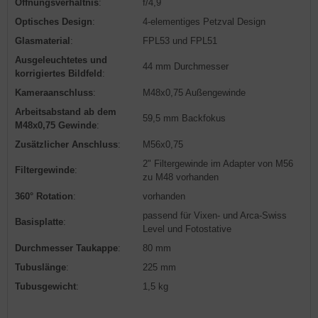
Öffnungsverhältnis
:
f/4,9
Optisches Design
:
4-elementiges Petzval Design
Glasmaterial
:
FPL53 und FPL51
Ausgeleuchtetes und
44 mm Durchmesser
korrigiertes Bildfeld
:
Kameraanschluss
:
M48x0,75 Außengewinde
Arbeitsabstand ab dem
59,5 mm Backfokus
M48x0,75 Gewinde
:
Zusätzlicher Anschluss
:
M56x0,75
2" Filtergewinde im Adapter von M56
Filtergewinde
:
zu M48 vorhanden
360° Rotation
:
vorhanden
passend für Vixen- und Arca-Swiss
Basisplatte
:
Level und Fotostative
Durchmesser Taukappe
:
80 mm
Tubuslänge
:
225 mm
Tubusgewicht
:
1,5 kg