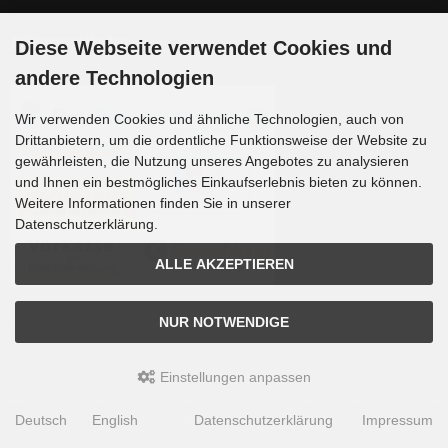
Zahlungsmethoden
Diese Webseite verwendet Cookies und
andere Technologien
Wir verwenden Cookies und ähnliche Technologien, auch von
Drittanbietern, um die ordentliche Funktionsweise der Website zu
gewährleisten, die Nutzung unseres Angebotes zu analysieren
und Ihnen ein bestmögliches Einkaufserlebnis bieten zu können.
Weitere Informationen finden Sie in unserer
Datenschutzerklärung.
ALLE AKZEPTIEREN
Die Box kann unter tpl_modified/boxes/box_miscellaneous.html verändert werden. Die
NUR NOTWENDIGE
Sprachvariablen befinden sich in der Datei tpl_modified/lang/german/lang_german.custom.
Einstellungen anpassen
Teleskop-Spezialisten © 2026 | Template © 2009-2026 by
mod
ified eCommerce Shopsoftware
Deutsch
English
Datenschutzerklärung
Impressum
mod
ified eCommerce Shopsoftware © 2009-2026