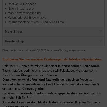
♦ RedCat 51 Reiseapo
♦ Nylon Tragetasche
♦ M48 Kameramontierung
♦ Patentierte Bahtinov Maske
♦ Prismenschiene Vixen / Arca Swiss Level
Mehr Bilder
Kunden-Tipp
Diesen Artikel haben wir am 04.02.2020 in unseren Katalog aufgenommen.
Profitieren Sie von unseren Erfahrungen als Teleskop-Spezialisten:
Seit über 30 Jahren betreiben wir selber
leidenschaftlich Astronomie
Täglich prüfen, optimieren & justieren wir Teleskope, Montierungen &
Zubehör,
vor Übergabe
an den Kunden
Damit kennen wir die
Vor- und Nachteile
der einzelnen Produkte
Wir verkaufen & empfehlen nur Produkte, die wir
selbst verwenden
&
von denen wir
überzeugt sind
Für eine
umfassende, markenunabhängige
Beratung nehmen wir uns
sehr
viel Zeit
für Sie
Als erster Astronomiefachhändler bieten wir unseren Kunden
Echtzeit-
Videoberatung
an,