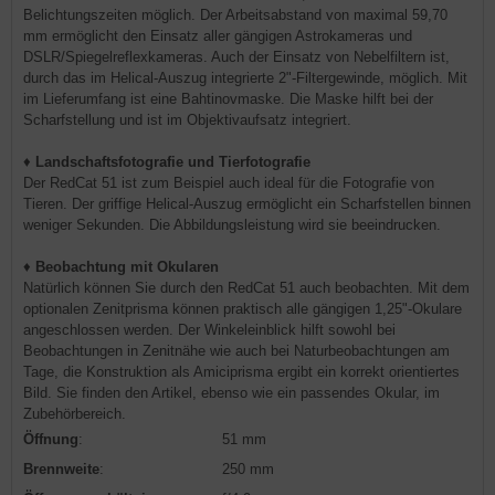
Belichtungszeiten möglich. Der Arbeitsabstand von maximal 59,70
mm ermöglicht den Einsatz aller gängigen Astrokameras und
DSLR/Spiegelreflexkameras. Auch der Einsatz von Nebelfiltern ist,
durch das im Helical-Auszug integrierte 2"-Filtergewinde, möglich. Mit
im Lieferumfang ist eine Bahtinovmaske. Die Maske hilft bei der
Scharfstellung und ist im Objektivaufsatz integriert.
♦
Landschaftsfotografie und Tierfotografie
Der RedCat 51 ist zum Beispiel auch ideal für die Fotografie von
Tieren. Der griffige Helical-Auszug ermöglicht ein Scharfstellen binnen
weniger Sekunden. Die Abbildungsleistung wird sie beeindrucken.
♦
Beobachtung mit Okularen
Natürlich können Sie durch den RedCat 51 auch beobachten. Mit dem
optionalen Zenitprisma können praktisch alle gängigen 1,25"-Okulare
angeschlossen werden. Der Winkeleinblick hilft sowohl bei
Beobachtungen in Zenitnähe wie auch bei Naturbeobachtungen am
Tage, die Konstruktion als Amiciprisma ergibt ein korrekt orientiertes
Bild. Sie finden den Artikel, ebenso wie ein passendes Okular, im
Zubehörbereich.
Öffnung
:
51 mm
Brennweite
:
250 mm