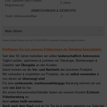
Erw. Garantie nach Online-
5 Jahre
Registrierung*
ABMESSUNGEN & GEWICHTE
Stativ höhenverstellbar
✓
Mehr Bilder
Diesen Artikel haben wir am 12.04.2019 in unseren Katalog aufgenommen.
Profitieren Sie von unseren Erfahrungen als Teleskop-Spezialisten:
Seit über 30 Jahren betreiben wir selber
leidenschaftlich Astronomie
Täglich prüfen, optimieren & justieren wir Teleskope, Montierungen &
Zubehör,
vor Übergabe
an den Kunden
Damit kennen wir die
Vor- und Nachteile
der einzelnen Produkte
Wir verkaufen & empfehlen nur Produkte, die wir
selbst verwenden
&
von denen wir
überzeugt sind
Für eine
umfassende, markenunabhängige
Beratung nehmen wir uns
sehr
viel Zeit
für Sie
Als erster Astronomiefachhändler bieten wir unseren Kunden
Echtzeit-
Videoberatung
an,
denn
sehen heißt verstehen
Auch nach dem Kauf
sind wir für Sie da & stehen weiterhin zur Seite bei