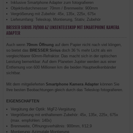
Inklusive Smartphone Adapter zum fotografieren
Objektivdurchmesser: 70mm / Brennweite: 900mm
Vergrößerung mit Zubehör: 45x, 135x, 225x, 675x
Lieferumfang: Teleskop, Montierung, Stativ, Zubehör
BRESSER SIRIUS 70/900 AZ LINSENTELESKOP MIT SMARTPHONE KAMERA
ADAPTER
Auch wenn
70mm Öffnung
auf dem Papier nicht nach viel klingen,
so bietet das
BRESSER Sirius
doch 36 % mehr Licht als ein
vergleichbarer 60mm-Refraktor. Das macht sich in der optischen
Leistung bemerkbar: Auf dem Planeten Jupiter werden aus einer
Entfernung von 600 Millionen km die beiden Hauptwolkenbänder
sichtbar.
Mit dem mitgelieferten
Smartphone Kamera Adapter
können Sie
Ihre besten Beobachtungen gleich durch das Teleskop fotografieren.
EIGENSCHAFTEN
Vergütung der Optik: MgF2-Vergütung
Vergrößerung mit enthaltenem Zubehör: 45x, 135x, 225x, 675x
(max. empfohlen: 140x)
Brennweite, Öffnungsverhältnis: 900mm, f/12,9
Montierung: Azimutale Montierung