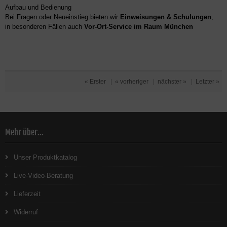
Aufbau und Bedienung
Bei Fragen oder Neueinstieg bieten wir
Einweisungen & Schulungen
,
in besonderen Fällen auch
Vor-Ort-Service im Raum München
« Erster
|
« vorheriger
|
nächster »
|
Letzter »
Mehr über...
Unser Produktkatalog
Live-Video-Beratung
Lieferzeit
Widerruf