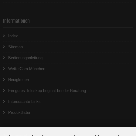
Informationen
Index
Sitemap
Bedienunganleitung
WetterCam München
Neuigkeiten
Ein gutes Teleskop beginnt bei der Beratung
Interessante Links
Produktlisten