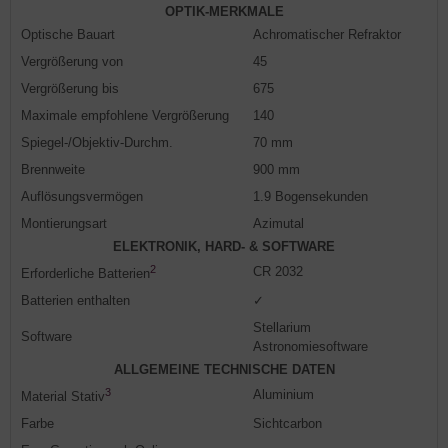
OPTIK-MERKMALE
Optische Bauart
Achromatischer Refraktor
Vergrößerung von
45
Vergrößerung bis
675
Maximale empfohlene Vergrößerung
140
Spiegel-/Objektiv-Durchm.
70 mm
Brennweite
900 mm
Auflösungsvermögen
1.9 Bogensekunden
Montierungsart
Azimutal
ELEKTRONIK, HARD- & SOFTWARE
2
CR 2032
Erforderliche Batterien
Batterien enthalten
✓
Stellarium
Software
Astronomiesoftware
ALLGEMEINE TECHNISCHE DATEN
3
Aluminium
Material Stativ
Farbe
Sichtcarbon