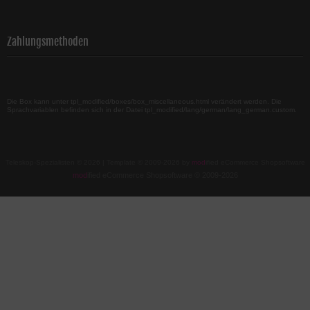
Zahlungsmethoden
Die Box kann unter tpl_modified/boxes/box_miscellaneous.html verändert werden. Die
Sprachvariablen befinden sich in der Datei tpl_modified/lang/german/lang_german.custom.
Teleskop-Spezialisten © 2026 | Template © 2009-2026 by
mod
ified eCommerce Shopsoftware
mod
ified eCommerce Shopsoftware © 2009-2026