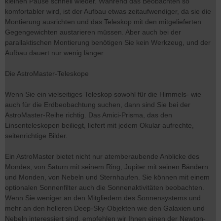
kleinen Pause schnell wieder. Während das Beobachten so
komfortabler wird, ist der Aufbau etwas zeitaufwendiger, da sie die
Montierung ausrichten und das Teleskop mit den mitgelieferten
Gegengewichten austarieren müssen. Aber auch bei der
parallaktischen Montierung benötigen Sie kein Werkzeug, und der
Aufbau dauert nur wenig länger.
Die AstroMaster-Teleskope
Wenn Sie ein vielseitiges Teleskop sowohl für die Himmels- wie
auch für die Erdbeobachtung suchen, dann sind Sie bei der
AstroMaster-Reihe richtig. Das Amici-Prisma, das den
Linsenteleskopen beiliegt, liefert mit jedem Okular aufrechte,
seitenrichtige Bilder.
Ein AstroMaster bietet nicht nur atemberaubende Anblicke des
Mondes, von Saturn mit seinem Ring, Jupiter mit seinen Bändern
und Monden, von Nebeln und Sternhaufen. Sie können mit einem
optionalen Sonnenfilter auch die Sonnenaktivitäten beobachten.
Wenn Sie weniger an den Mitgliedern des Sonnensystems und
mehr an den helleren Deep-Sky-Objekten wie den Galaxien und
Nebeln interessiert sind, empfehlen wir Ihnen einen der Newton-