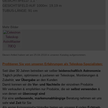
GESICHTSFELD: 1,1 °
GESICHTSFELD AUF 1000m: 19,19 m
TUBUS-LÄNGE: 91 cm
Mehr Bilder
Diesen Artikel haben wir am 25.04.2018 in unseren Katalog aufgenommen.
Profitieren Sie von unseren Erfahrungen als Teleskop-Spezialisten:
Seit über 30 Jahren betreiben wir selber
leidenschaftlich Astronomie
Täglich prüfen, optimieren & justieren wir Teleskope, Montierungen &
Zubehör,
vor Übergabe
an den Kunden
Damit kennen wir die
Vor- und Nachteile
der einzelnen Produkte
Wir verkaufen & empfehlen nur Produkte, die wir
selbst verwenden
&
von denen wir
überzeugt sind
Für eine
umfassende, markenunabhängige
Beratung nehmen wir uns
sehr
viel Zeit
für Sie
Als erster Astronomiefachhändler bieten wir unseren Kunden
Echtzeit-