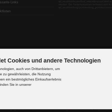
tpl_modified/boxes/box_miscellaneous.html ve
essante Links
werden. Die Sprachvariablen befinden sich in 
tpl_modified/lang/german/lang_german.custo
ktlisten
et Cookies und andere Technologien
ologien, auch von Drittanbietern, um
te zu gewährleisten, die Nutzung
en ein bestmögliches Einkaufserlebnis
inden Sie in unserer
Teleskop-Spezialisten © 2026 | Template © 2009-2026 by
mod
ified eCommerce Shopsoftware