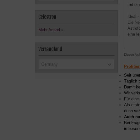
mit ei
Celestron
Ideal 
Die Ne
Astrof
Mehr Artikel
»
eine l
Versandland
Diesen Art
Germany
Profitie
Seit übe
Täglich 
Damit ke
Wir verk
Für eine
Als erst
denn
se
Auch na
Bei Frag
in beson