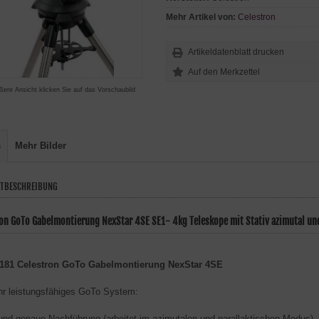
Mehr Artikel von:
Celestron
Artikeldatenblatt drucken
ßere Ansicht klicken Sie auf das Vorschaubild
s
Mehr Bilder
TBESCHREIBUNG
ron GoTo Gabelmontierung NexStar 4SE SE1- 4kg Teleskope mit Stativ azimutal und
181 Celestron GoTo Gabelmontierung NexStar 4SE
hr leistungsfähiges GoTo System:
 und genaue Nachführung (arbeitet im azimutalen und parallaktischen Modus)