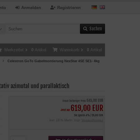
nto
Anmelden
Registrieren
Suchen
Merkzettel
0
Artikel
Warenkorb
0
Artikel
Celestron GoTo Gabelmontierung NexStar 4SE SE1- 4kg
ativ azimutal und parallaktisch
645,00 EUR
Unser bisheriger Preis
619,00 EUR
Jetzt nur
Sie sparen 4% / 26,00 EUR
inkl. 19 % MwSt. zzgl.
Versandkosten