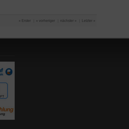
« Erster
|
« vorheriger
|
nächster »
|
Letzter »