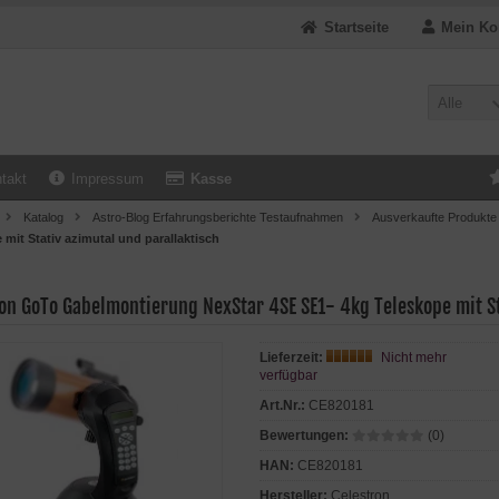
Startseite
Mein Ko
Alle
takt
Impressum
Kasse
Katalog
Astro-Blog Erfahrungsberichte Testaufnahmen
Ausverkaufte Produkte
 mit Stativ azimutal und parallaktisch
on GoTo Gabelmontierung NexStar 4SE SE1- 4kg Teleskope mit St
Lieferzeit:
Nicht mehr
verfügbar
Art.Nr.:
CE820181
Bewertungen:
(0)
HAN:
CE820181
Hersteller:
Celestron