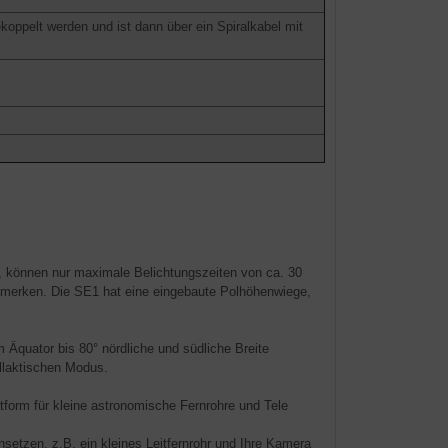
oppelt werden und ist dann über ein Spiralkabel mit
, können nur maximale Belichtungszeiten von ca. 30
bemerken. Die SE1 hat eine eingebaute Polhöhenwiege,
 Äquator bis 80° nördliche und südliche Breite
allaktischen Modus.
tform für kleine astronomische Fernrohre und Tele
etzen, z.B. ein kleines Leitfernrohr und Ihre Kamera