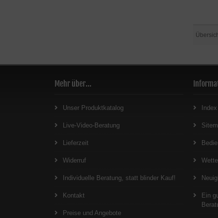
Übersic
Mehr über...
Informa
Unser Produktkatalog
Index
Live-Video-Beratung
Site
Lieferzeit
Bedie
Widerruf
Wett
Individuelle Beratung, statt blinder Kauf!
Neuig
Kontakt
Ein g
Berat
Preise und Angebote