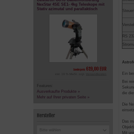
NexStar 4SE SE1- 4kg Teleskope mit
Stativ azimutal und parallaktisch
Steue
Verste
RS 232
Strom
Astrof
619,00 EUR
Sonderpreis
Ein be
inkl. 19 % MwSt. zzgl.
Versandkosten
Bei re
Features:
Sekund
Ausverkaufte Produkte »
die die
Mehr auf Ihrer privaten Seite »
Die Ne
einset
Hersteller
Das ma
Objekt
Bitte wählen
Mit un