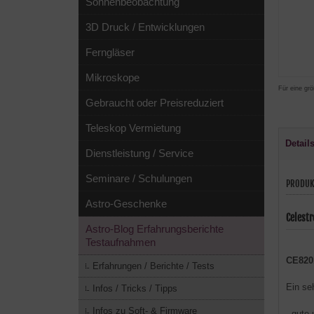
Sonnenbeobachtung
3D Druck / Entwicklungen
Ferngläser
Mikroskope
Für eine grö
Gebraucht oder Preisreduziert
Teleskop Vermietung
Detail
Dienstleistung / Service
Seminare / Schulungen
PRODUK
Astro-Geschenke
Celest
Astro-Blog Erfahrungsberichte
Testaufnahmen
CE820
Erfahrungen / Berichte / Tests
Ein se
Infos / Tricks / Tipps
Infos zu Soft- & Firmware
- gute