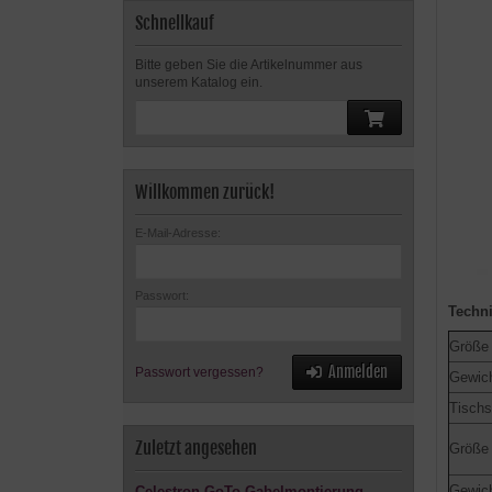
Schnellkauf
Bitte geben Sie die Artikelnummer aus
unserem Katalog ein.
Willkommen zurück!
E-Mail-Adresse:
Passwort:
Techni
Größe 
Anmelden
Passwort vergessen?
Gewich
Tischs
Zuletzt angesehen
Größe 
Gewich
Celestron GoTo Gabelmontierung