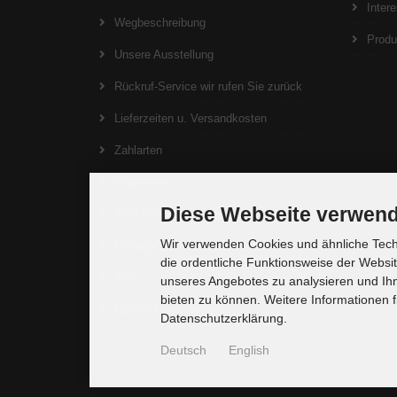
Inter
Wegbeschreibung
Produ
Unsere Ausstellung
Rückruf-Service wir rufen Sie zurück
Lieferzeiten u. Versandkosten
Zahlarten
Impressum
Diese Webseite verwend
AGB und Widerrufsrecht
Wir verwenden Cookies und ähnliche Techn
Privatsphäre und Datenschutz
die ordentliche Funktionsweise der Websi
Jobs
unseres Angebotes zu analysieren und Ihn
bieten zu können. Weitere Informationen f
Cookie Einstellungen
Datenschutzerklärung.
Deutsch
English