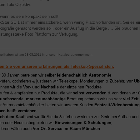
nem Tele Objektiv.
- wenn es sehr kompakt sein soll!
xStar SE 1ist immer einsatzbereit, wenn wenig Platz vorhanden ist. Sei es ein
otografie gemacht werden soll, oder ein Ausflug in die Berge .... Sie brauc
eistungsstarke Foto Plattform zur Verfügung.
ikel haben wir am 23.05.2011 in unseren Katalog aufgenommen.
ren Sie von unseren Erfahrungen als Teleskop-Spezialisten:
r 30 Jahren betreiben wir selber
leidenschaftlich Astronomie
prüfen, optimieren & justieren wir Teleskope, Montierungen & Zubehör,
vor Üb
nnen wir die
Vor- und Nachteile
der einzelnen Produkte
aufen & empfehlen nur Produkte, die wir
selbst verwenden
& von denen wir
umfassende, markenunabhängige
Beratung nehmen wir uns sehr
viel Zeit
er Astronomiefachhändler bieten wir unseren Kunden
Echtzeit-Videoberatung
hen heißt verstehen
ch dem Kauf
sind wir für Sie da & stehen weiterhin zur Seite bei Aufbau un
en oder Neueinstieg bieten wir
Einweisungen & Schulungen
,
deren Fällen auch
Vor-Ort-Service im Raum München