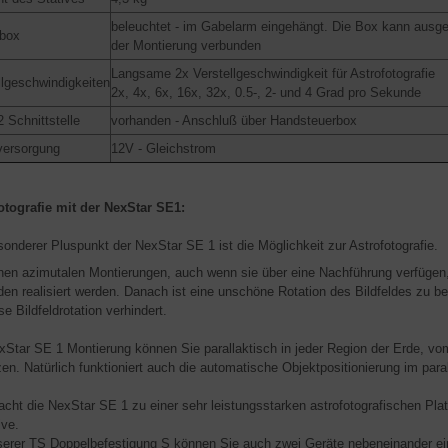
beleuchtet - im Gabelarm eingehängt. Die Box kann ausgek
rbox
der Montierung verbunden
Langsame 2x Verstellgeschwindigkeit für Astrofotografie
llgeschwindigkeiten
2x, 4x, 6x, 16x, 32x, 0.5-, 2- und 4 Grad pro Sekunde
 Schnittstelle
vorhanden - Anschluß über Handsteuerbox
versorgung
12V - Gleichstrom
otografie mit der NexStar SE1:
sonderer Pluspunkt der NexStar SE 1 ist die Möglichkeit zur Astrofotografie.
inen azimutalen Montierungen, auch wenn sie über eine Nachführung verfügen
en realisiert werden. Danach ist eine unschöne Rotation des Bildfeldes zu 
se Bildfeldrotation verhindert.
xStar SE 1 Montierung können Sie parallaktisch in jeder Region der Erde, vom
zen. Natürlich funktioniert auch die automatische Objektpositionierung im par
cht die NexStar SE 1 zu einer sehr leistungsstarken astrofotografischen Plat
ive.
serer TS Doppelbefestigung S können Sie auch zwei Geräte nebeneinander eins