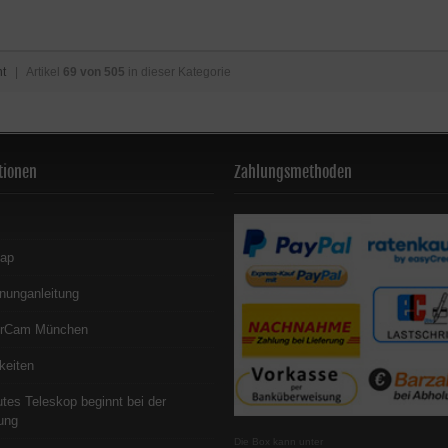
ht
| Artikel
69 von 505
in dieser Kategorie
tionen
Zahlungsmethoden
map
nunganleitung
erCam München
keiten
utes Teleskop beginnt bei der
ung
Die Box kann unter