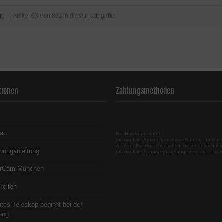
ht
| Artikel
63 von 801
in dieser Kategorie
tionen
Zahlungsmethoden
map
Die Box kann unter
tpl_modified/boxes/box_miscellaneous.html ve
werden. Die Sprachvariablen befinden sich in 
nunganleitung
tpl_modified/lang/german/lang_german.custo
erCam München
keiten
utes Teleskop beginnt bei der
ung