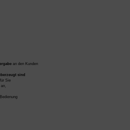
ergabe
an den Kunden
überzeugt sind
für Sie
an,
d Bedienung