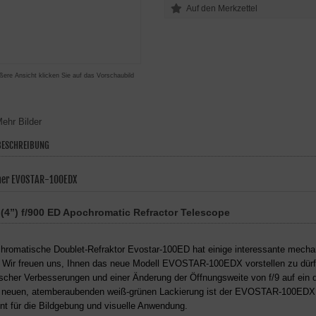
ßere Ansicht klicken Sie auf das Vorschaubild
ehr Bilder
ESCHREIBUNG
her EVOSTAR-100EDX
4”) f/900 ED Apochromatic Refractor Telescope
hromatische Doublet-Refraktor Evostar-100ED hat einige interessante mech
. Wir freuen uns, Ihnen das neue Modell EVOSTAR-100EDX vorstellen zu dürfe
cher Verbesserungen und einer Änderung der Öffnungsweite von f/9 auf ein deu
r neuen, atemberaubenden weiß-grünen Lackierung ist der EVOSTAR-100EDX
nt für die Bildgebung und visuelle Anwendung.