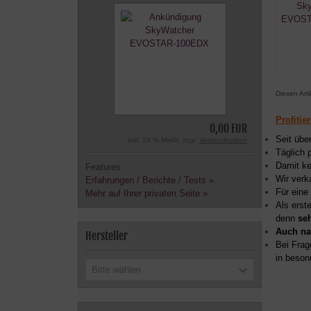
Diesen Art
Profitie
0,00 EUR
Seit übe
inkl. 19 % MwSt. zzgl.
Versandkosten
Täglich 
Damit ke
Features:
Wir verk
Erfahrungen / Berichte / Tests »
Für eine
Mehr auf Ihrer privaten Seite »
Als erst
denn
se
Auch na
Hersteller
Bei Frag
in beson
Bitte wählen