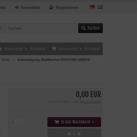
nto
Anmelden
Registrieren
Suchen
Merkzettel
0
Artikel
Warenkorb
0
Artikel
/ Tests
Ankündigung SkyWatcher EVOSTAR-100EDX
0,00 EUR
r
inkl. 19 % MwSt. zzgl.
Versandkosten
In den Warenkorb