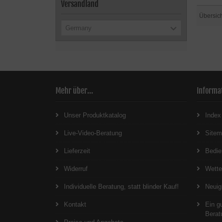
Versandland
Übersic
Germany
Mehr über...
Informa
Unser Produktkatalog
Index
Live-Video-Beratung
Site
Lieferzeit
Bedie
Widerruf
Wett
Individuelle Beratung, statt blinder Kauf!
Neuig
Kontakt
Ein g
Berat