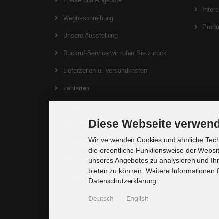
Preise und Angebote
Inter
Wegbeschreibung
Produ
Unsere Ausstellung
Rückruf-Service wir rufen Sie zurück
Lieferzeiten u. Versandkosten
Zahlarten
Impressum
Diese Webseite verwend
AGB und Widerrufsrecht
Wir verwenden Cookies und ähnliche Techn
Privatsphäre und Datenschutz
die ordentliche Funktionsweise der Websi
Jobs
unseres Angebotes zu analysieren und Ihn
bieten zu können. Weitere Informationen f
Cookie Einstellungen
Datenschutzerklärung.
Deutsch
English