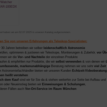
ikel haben wir am 02.07.2025 in unseren Katalog aufgenommen.
ren Sie von unseren Erfahrungen als Teleskop-Spezialisten:
r 30 Jahren betreiben wir selber
leidenschaftlich Astronomie
prüfen, optimieren & justieren wir Teleskope, Montierungen & Zubehör,
vor Üb
nnen wir die
Vor- und Nachteile
der einzelnen Produkte
aufen & empfehlen nur Produkte, die wir
selbst verwenden
& von denen wir
umfassende, markenunabhängige
Beratung nehmen wir uns sehr
viel Zeit
er Astronomiefachhändler bieten wir unseren Kunden
Echtzeit-Videoberatung
hen heißt verstehen
ch dem Kauf
sind wir für Sie da & stehen weiterhin zur Seite bei Aufbau un
en oder Neueinstieg bieten wir
Einweisungen & Schulungen
,
deren Fällen auch
Vor-Ort-Service im Raum München