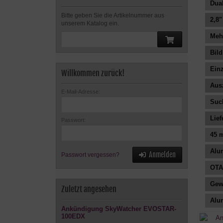
Dual
Bitte geben Sie die Artikelnummer aus
2,8"
unserem Katalog ein.
Meh
Bil
Ein
Willkommen zurück!
Aus
E-Mail-Adresse:
Suc
Lie
Passwort:
45 
Alu
Anmelden
Passwort vergessen?
OTA
Gew
Zuletzt angesehen
Alu
Ankündigung SkyWatcher EVOSTAR-
100EDX