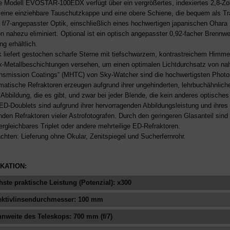
 Modell EVOSTAR-100EDX verfügt über ein vergrößertes, indexiertes 2,8-Zoll
 eine einziehbare Tauschutzkappe und eine obere Schiene, die bequem als Trag
t f/7-angepasster Optik, einschließlich eines hochwertigen japanischen Oha
on nahezu eliminiert. Optional ist ein optisch angepasster 0,92-facher Brennwe
g erhältlich.
k liefert gestochen scharfe Sterne mit tiefschwarzem, kontrastreichem Himmel
ex-Metallbeschichtungen versehen, um einen optimalen Lichtdurchsatz von nah
nsmission Coatings“ (MHTC) von Sky-Watcher sind die hochwertigsten Photon
atische Refraktoren erzeugen aufgrund ihrer ungehinderten, lehrbuchähnlic
 Abbildung, die es gibt, und zwar bei jeder Blende, die kein anderes optische
ED-Doublets sind aufgrund ihrer hervorragenden Abbildungsleistung und ihres
nden Refraktoren vieler Astrofotografen. Durch den geringeren Glasanteil sind 
vergleichbares Triplet oder andere mehrteilige ED-Refraktoren.
achten: Lieferung ohne Okular, Zenitspiegel und Sucherfernrohr.
IKATION:
ste praktische Leistung (Potenzial): x300
ektivlinsendurchmesser: 100 mm
nweite des Teleskops: 700 mm (f/7)