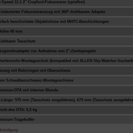
-Speed ​​11:1 2" Crayford-Fokussierer (spielfrei)
 indexierter Fokussierauszug mit 360º drehbarem Adapter
rfach beschichtete Objektivlinse mit MHTC-Beschichtungen
dhöhe 40 mm
ziehbarer Tauschutz
zugsrohradapter zur Aufnahme von 2"-Zenitspiegeln
herfernrohr-Montageschuh (kompatibel mit ALLEN Sky-Watcher-Sucherf
ferung mit Rohrringen mit Oberschiene
mm Schwalbenschwanz-Montageschiene
minium-OTA mit interner Blende
-Länge: 570 mm (Tauschutz eingefahren), 675 mm (Tauschutz ausgefahr
icht des OTA: 5,5 kg
minium-Tragekoffer