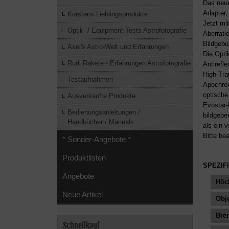
Das neue
Adapter,
Karstens Lieblingsprodukte
Jetzt mi
Optik- / Equipment-Tests Astrofotografie
Aberrati
Bildgebun
Axel's Astro-Welt und Erfahrungen
Die Opti
Rudi Rakete - Erfahrungen Astrofotografie
Antirefl
High-Tra
Testaufnahmen
Apochrom
optische
Ausverkaufte Produkte
Evostar-
Bedienungsanleitungen /
bildgebe
Handbücher / Manuals
als ein 
Bitte be
* Sonder-Angebote *
Produktlisten
SPEZIF
Angebote
Höch
Neue Artikel
Obj
Bren
Schnellkauf