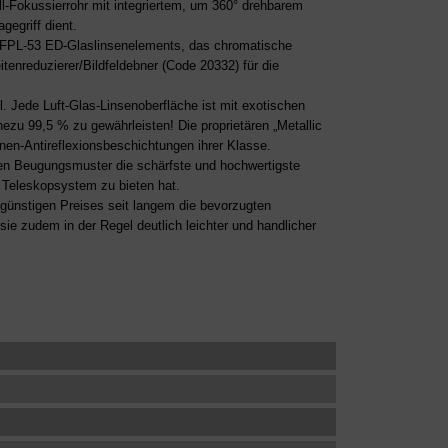
-Fokussierrohr mit integriertem, um 360° drehbarem
egriff dient.
ra FPL-53 ED-Glaslinsenelements, das chromatische
itenreduzierer/Bildfeldebner (Code 20332) für die
. Jede Luft-Glas-Linsenoberfläche ist mit exotischen
ezu 99,5 % zu gewährleisten! Die proprietären „Metallic
en-Antireflexionsbeschichtungen ihrer Klasse.
hen Beugungsmuster die schärfste und hochwertigste
s Teleskopsystem zu bieten hat.
 günstigen Preises seit langem die bevorzugten
sie zudem in der Regel deutlich leichter und handlicher