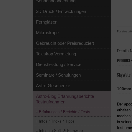
Sonnenbeobachtung
3D Druck / Entwicklungen
Ferngläser
Für eine grö
Mikroskope
Gebraucht oder Preisreduziert
Details
M
Teleskop Vermietung
PRODUKTB
Dienstleistung / Service
SkyWatc
Seminare / Schulungen
Astro-Geschenke
100mm (
Astro-Blog Erfahrungsberichte
Testaufnahmen
Der apoc
erhalten
Erfahrungen / Berichte / Tests
mechanis
Infos / Tricks / Tipps
in seine
Instrume
Infos zu Soft- & Firmware