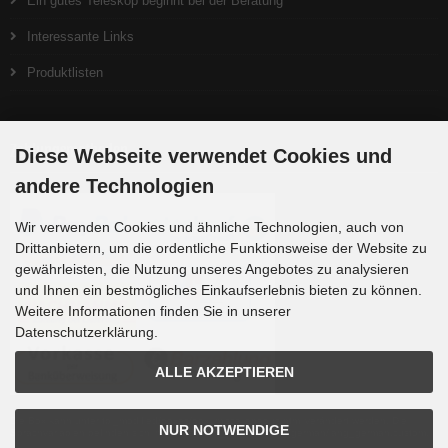
Ein gutes Teleskop beginnt bei der Beratung
Interessante Links
Produktlisten
Zahlungsmethoden
Diese Webseite verwendet Cookies und
andere Technologien
Wir verwenden Cookies und ähnliche Technologien, auch von
Drittanbietern, um die ordentliche Funktionsweise der Website zu
gewährleisten, die Nutzung unseres Angebotes zu analysieren
und Ihnen ein bestmögliches Einkaufserlebnis bieten zu können.
Weitere Informationen finden Sie in unserer
Datenschutzerklärung.
ALLE AKZEPTIEREN
Die Box kann unter tpl_modified/boxes/box_miscellaneous.html verändert werden. Die
NUR NOTWENDIGE
Sprachvariablen befinden sich in der Datei tpl_modified/lang/german/lang_german.custom.