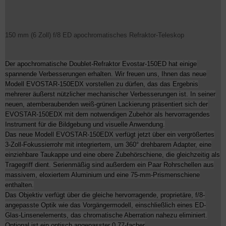
150 mm (6 Zoll) f/8 ED apochromatisches Refraktor-Teleskop
Der apochromatische Doublet-Refraktor Evostar-150ED hat einige
spannende Verbesserungen erhalten. Wir freuen uns, Ihnen das neue
Modell EVOSTAR-150EDX vorstellen zu dürfen, das das Ergebnis
mehrerer äußerst nützlicher mechanischer Verbesserungen ist. In seiner
neuen, atemberaubenden weiß-grünen Lackierung präsentiert sich der
EVOSTAR-150EDX mit dem notwendigen Zubehör als hervorragendes
Instrument für die Bildgebung und visuelle Anwendung.
Das neue Modell EVOSTAR-150EDX verfügt jetzt über ein vergrößertes
3-Zoll-Fokussierrohr mit integriertem, um 360° drehbarem Adapter, eine
einziehbare Taukappe und eine obere Zubehörschiene, die gleichzeitig als
Tragegriff dient. Serienmäßig sind außerdem ein Paar Rohrschellen aus
massivem, eloxiertem Aluminium und eine 75-mm-Prismenschiene
enthalten.
Das Objektiv verfügt über die gleiche hervorragende, proprietäre, f/8-
angepasste Optik wie das Vorgängermodell, einschließlich eines ED-
Glas-Linsenelements, das chromatische Aberration nahezu eliminiert.
Optional ist ein optisch angepasster 0,77-facher