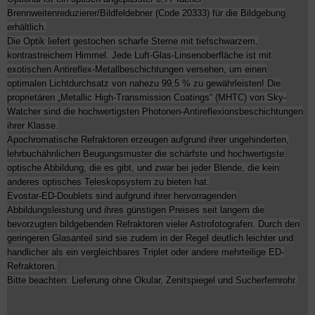
Brennweitenreduzierer/Bildfeldebner (Code 20333) für die Bildgebung
erhältlich.
Die Optik liefert gestochen scharfe Sterne mit tiefschwarzem,
kontrastreichem Himmel. Jede Luft-Glas-Linsenoberfläche ist mit
exotischen Antireflex-Metallbeschichtungen versehen, um einen
optimalen Lichtdurchsatz von nahezu 99,5 % zu gewährleisten! Die
proprietären „Metallic High-Transmission Coatings“ (MHTC) von Sky-
Watcher sind die hochwertigsten Photonen-Antireflexionsbeschichtungen
ihrer Klasse.
Apochromatische Refraktoren erzeugen aufgrund ihrer ungehinderten,
lehrbuchähnlichen Beugungsmuster die schärfste und hochwertigste
optische Abbildung, die es gibt, und zwar bei jeder Blende, die kein
anderes optisches Teleskopsystem zu bieten hat.
Evostar-ED-Doublets sind aufgrund ihrer hervorragenden
Abbildungsleistung und ihres günstigen Preises seit langem die
bevorzugten bildgebenden Refraktoren vieler Astrofotografen. Durch den
geringeren Glasanteil sind sie zudem in der Regel deutlich leichter und
handlicher als ein vergleichbares Triplet oder andere mehrteilige ED-
Refraktoren.
Bitte beachten: Lieferung ohne Okular, Zenitspiegel und Sucherfernrohr.