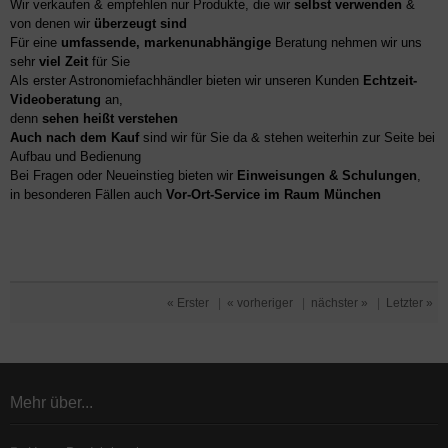
Wir verkaufen & empfehlen nur Produkte, die wir
selbst verwenden
&
von denen wir
überzeugt sind
Für eine
umfassende, markenunabhängige
Beratung nehmen wir uns
sehr
viel Zeit
für Sie
Als erster Astronomiefachhändler bieten wir unseren Kunden
Echtzeit-
Videoberatung
an,
denn
sehen heißt verstehen
Auch nach dem Kauf
sind wir für Sie da & stehen weiterhin zur Seite bei
Aufbau und Bedienung
Bei Fragen oder Neueinstieg bieten wir
Einweisungen & Schulungen
,
in besonderen Fällen auch
Vor-Ort-Service im Raum München
« Erster
|
« vorheriger
|
nächster »
|
Letzter »
Mehr über...