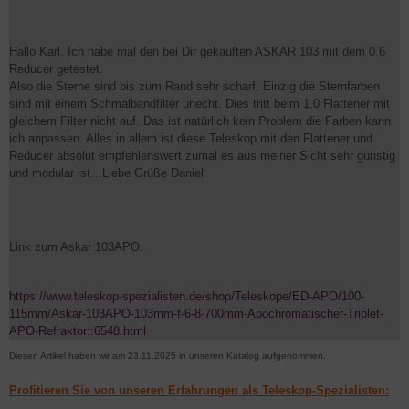
Hallo Karl. Ich habe mal den bei Dir gekauften ASKAR 103 mit dem 0.6
Reducer getestet.
Also die Sterne sind bis zum Rand sehr scharf. Einzig die Sternfarben
sind mit einem Schmalbandfilter unecht. Dies tritt beim 1.0 Flattener mit
gleichem Filter nicht auf. Das ist natürlich kein Problem die Farben kann
ich anpassen. Alles in allem ist diese Teleskop mit den Flattener und
Reducer absolut empfehlenswert zumal es aus meiner Sicht sehr günstig
und modular ist…Liebe Grüße Daniel
Link zum Askar 103APO:
https://www.teleskop-spezialisten.de/shop/Teleskope/ED-APO/100-
115mm/Askar-103APO-103mm-f-6-8-700mm-Apochromatischer-Triplet-
APO-Refraktor::6548.html
Diesen Artikel haben wir am 23.11.2025 in unseren Katalog aufgenommen.
Profitieren Sie von unseren Erfahrungen als Teleskop-Spezialisten: