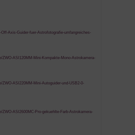
Off-Axis-Guider-fuer-Astrofotografie-umfangreiches-
dukte/ZWO-ASI120MM-Mini-Kompakte-Mono-Astrokamera-
ukte/ZWO-ASI220MM-Mini-Autoguider-und-USB2-0-
ukte/ZWO-ASI2600MC-Pro-gekuehlte-Farb-Astrokamera-