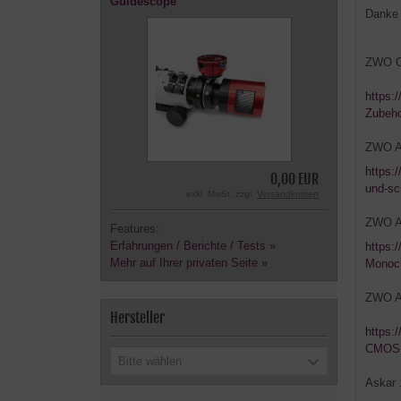
Guidescope
Danke 
ZWO Of
https:
Zubeho
ZWO A
https:
0,00 EUR
und-sc
exkl. MwSt. zzgl.
Versandkosten
ZWO A
Features:
Erfahrungen / Berichte / Tests »
https:
Mehr auf Ihrer privaten Seite »
Monoc
ZWO AS
Hersteller
https:
CMOS-
Bitte wählen
Askar 