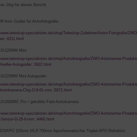
an Jörg für diesen Bericht.
f Axis Guider für Astrofotografie:
//www.teleskop-spezialisten.de/shop/Teleskop-Zubehoer/Astro-Fotografie/ZWO-
er::4311.html
SI120MM Mini:
//www.teleskop-spezialisten.de/shop/Astrofotografie/ZWO-Astronomie-Pro
hneller-Autoguider::3922.html
SI220MM Mini Autoguider:
//www.teleskop-spezialisten.de/shop/Astrofotografie/ZWO-Astronomie-Prod
hromkamera-Chip-D-8-81-mm::5972.html
I2600MC Pro / gekühlte Farb-Astrokamera:
//www.teleskop-spezialisten.de/shop/Astrofotografie/ZWO-Astronomie-Prod
Sensor-D-28-6-mm::4460.html
103APO 103mm f/6.8 700mm Apochromatischer Triplet-APO Refraktor: