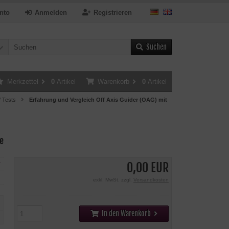
nto
Anmelden
Registrieren
Suchen
Merkzettel
0
Artikel
Warenkorb
0
Artikel
/ Tests
Erfahrung und Vergleich Off Axis Guider (OAG) mit
e
0,00 EUR
r
exkl. MwSt. zzgl.
Versandkosten
In den Warenkorb