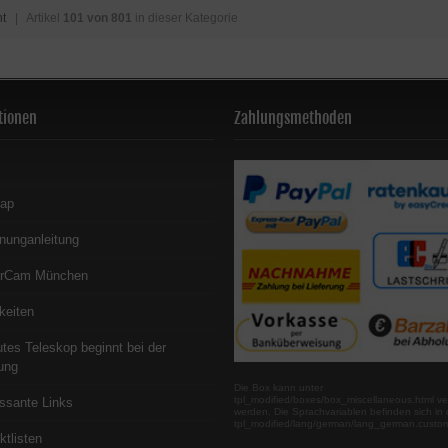
ht
| Artikel
101 von 801
in dieser Kategorie
tionen
Zahlungsmethoden
map
nunganleitung
erCam München
keiten
utes Teleskop beginnt bei der
ung
Die Box kann unter
tpl_modified/boxes/box_miscellaneous.html ve
essante Links
werden. Die Sprachvariablen befinden sich in 
tpl_modified/lang/german/lang_german.custo
ktlisten