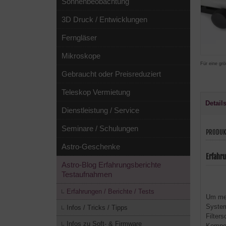
Sonnenbeobachtung
3D Druck / Entwicklungen
Ferngläser
Mikroskope
Für eine grö
Gebraucht oder Preisreduziert
Teleskop Vermietung
Detail
Dienstleistung / Service
Seminare / Schulungen
PRODUK
Astro-Geschenke
Erfahru
Astro-Blog Erfahrungsberichte
Testaufnahmen
Erfahrungen / Berichte / Tests
Um mei
System
Infos / Tricks / Tipps
Filter
Infos zu Soft- & Firmware
Kompon