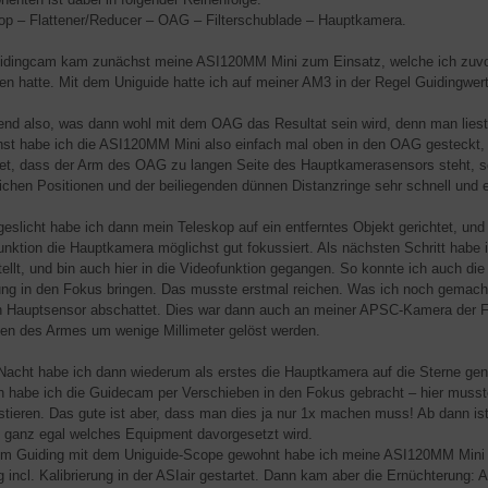
op – Flattener/Reducer – OAG – Filterschublade – Hauptkamera.
idingcam kam zunächst meine ASI120MM Mini zum Einsatz, welche ich zuvor 
ben hatte. Mit dem Uniguide hatte ich auf meiner AM3 in der Regel Guidingwer
nd also, was dann wohl mit dem OAG das Resultat sein wird, denn man liest
st habe ich die ASI120MM Mini also einfach mal oben in den OAG gesteck
et, dass der Arm des OAG zu langen Seite des Hauptkamerasensors steht, so 
ichen Positionen und der beiliegenden dünnen Distanzringe sehr schnell und e
geslicht habe ich dann mein Teleskop auf ein entferntes Objekt gerichtet, und
unktion die Hauptkamera möglichst gut fokussiert. Als nächsten Schritt habe 
tellt, und bin auch hier in die Videofunktion gegangen. So konnte ich auch di
ung in den Fokus bringen. Das musste erstmal reichen. Was ich noch gemacht
 Hauptsensor abschattet. Dies war dann auch an meiner APSC-Kamera der Fal
en des Armes um wenige Millimeter gelöst werden.
 Nacht habe ich dann wiederum als erstes die Hauptkamera auf die Sterne gen
 habe ich die Guidecam per Verschieben in den Fokus gebracht – hier musste
stieren. Das gute ist aber, dass man dies ja nur 1x machen muss! Ab dann
 ganz egal welches Equipment davorgesetzt wird.
m Guiding mit dem Uniguide-Scope gewohnt habe ich meine ASI120MM Mini zu
g incl. Kalibrierung in der ASIair gestartet. Dann kam aber die Ernüchteru