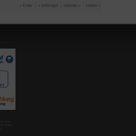
« Erster
|
« vorheriger
|
nächster »
|
Letzter »
rändert
der Datei
m.