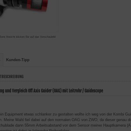
ßere Ansicht klicken Sie auf das Vorschaubild
s
Kunden-Tipp
TBESCHREIBUNG
ng und Vergleich Off Axis Guider (OAG) mit Leitrohr / Guidescope
n Equipment etwas schlanker zu gestalten wollte ich weg von der Kombi Gu
. Meine Wahl fiel dabei auf den normalen OAG von ZWO, da dieser genau di
schublade dann 55mm Arbeitsabstand vor dem Sensor meiner Hauptkamera (A
enten ist dabei in folgender Reihenfolge: