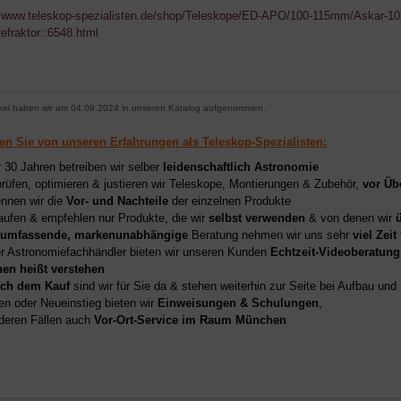
//www.teleskop-spezialisten.de/shop/Teleskope/ED-APO/100-115mm/Askar-1
fraktor::6548.html
ikel haben wir am 04.09.2024 in unseren Katalog aufgenommen.
ren Sie von unseren Erfahrungen als Teleskop-Spezialisten:
r 30 Jahren betreiben wir selber
leidenschaftlich Astronomie
prüfen, optimieren & justieren wir Teleskope, Montierungen & Zubehör,
vor Üb
nnen wir die
Vor- und Nachteile
der einzelnen Produkte
aufen & empfehlen nur Produkte, die wir
selbst verwenden
& von denen wir
umfassende, markenunabhängige
Beratung nehmen wir uns sehr
viel Zeit
er Astronomiefachhändler bieten wir unseren Kunden
Echtzeit-Videoberatung
hen heißt verstehen
ch dem Kauf
sind wir für Sie da & stehen weiterhin zur Seite bei Aufbau un
en oder Neueinstieg bieten wir
Einweisungen & Schulungen
,
deren Fällen auch
Vor-Ort-Service im Raum München