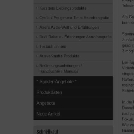
Telesk
Karstens Lieblingsprodukte
Als Gu
Optik- / Equipment-Tests Astrofotografie
betrie
Axel's Astro-Welt und Erfahrungen
Spanne
Rudi Rakete - Erfahrungen Astrofotografie
Zunäch
geacht
Testaufnahmen
3 mögl
Ausverkaufte Produkte
Bei Ta
Bedienungsanleitungen /
Videof
Handbücher / Manuals
einges
Halter
* Sonder-Angebote *
meinen
Schieb
Produktlisten
In der
Angebote
Danach
nachju
Neue Artikel
Fokus,
Wie vo
Guidin
Schnellkauf