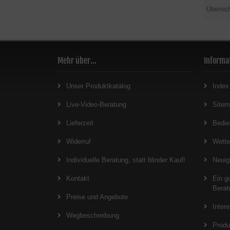
Übersic
Mehr über...
Informa
Unser Produktkatalog
Index
Live-Video-Beratung
Site
Lieferzeit
Bedie
Widerruf
Wett
Individuelle Beratung, statt blinder Kauf!
Neuig
Kontakt
Ein g
Berat
Preise und Angebote
Inter
Wegbeschreibung
Produ