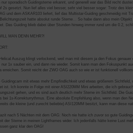
 nur sporadisch Guidingsterne erkannt, und generell war das Bild recht dust
f 2s gesetzt. Nun lief alles viel besser, sehr viel besser sogar: Trotz des k
G und dem ASKAR103 liefert, lief das Multistar-Guiding geschmeidig mit T
Belichtungszeit hatte absolut runde Sterne… So habe dann also mein Objekt
tet. Das Guiding blieb dabei über Stunden hinweg immer rund um die 0.2, schle
ILL MAN DENN MEHR?!
ORT:
 Helical Auszug klingt verlockend, weil man mit diesem ja den Fokus genauer ei
es nur 1x sauber ein, und dann nie wieder. Somit kann man den Fokuspunkt a
 erreichen. Somit reicht der ZWO OAG auch so wie er ist funktionell vollk
e Guidingcam mit etwas mehr Empfindlichkeit und etwas größerem Sichtfeld, 
tet ist. Ich konnte in Folge mit einer ASI220MM Mini arbeiten, die ich gebrau
tungszeit gehen, und es sind auch deutlich mehr Sterne im Sichtfeld. Die Gui
s bei 1s-Korrekturrythmus. Eine absolute Empfehlung also, wenn man den 
reits die kleine (und zurecht beliebte) ASI120MM besitzt, kann man diese nat
azit nach 5 Nächten mit dem OAG: Noch nie hatte ich zuvor so gute Guidingw
it der Sterne in meinen Lightframes wider. Ich jedenfalls hätte keine Lust m
essen ganz klar den OAG!