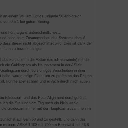
an einem William Optics Unigude 50 erfolgreich
te von 0,5-1 bei gutem Seeing.
 und hört ja ganz unterschiedliches…
t, und habe beim Zusammenbau des Systems darauf
dass dieser nicht abgeschattet wird. Dies ist dank der
infach zu bewerkstelligen.
 habe zunächst in der ASIair (die ich verwende) mit der
ich die Guidingcam als Hauptkamera in der ASIair
e Guidingcam durch vorsichtiges Verschieben in ihrer
 habe, waren einige Flats, um zu prüfen ob das Prisma
l, konnte aber schnell und einfach durch nach außen
au fokussiert, und das Polar Alignment durchgeführt.
 ich die Stellung vom Tag noch ein klein wenig
 ist die Guidecam immer mit der Hauptcam zusammen im
nächst auf Gain 60 und 1s gestellt, und dann das
ng: An meinem ASKAR 103 mit 700mm Brennweit bei F6.8