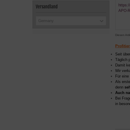
https:
Versandland
APO-Re
Germany
Diesen Art
Profitie
Seit übe
Täglich 
Damit ke
Wir verk
Für eine
Als erst
denn
se
Auch na
Bei Frag
in beson