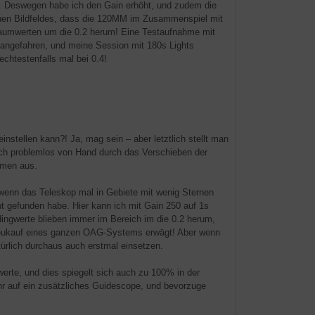
er. Deswegen habe ich den Gain erhöht, und zudem die
leinen Bildfeldes, dass die 120MM im Zusammenspiel mit
raumwerten um die 0.2 herum! Eine Testaufnahme mit
 angefahren, und meine Session mit 180s Lights
chtestenfalls mal bei 0.4!
nstellen kann?! Ja, mag sein – aber letztlich stellt man
uch problemlos von Hand durch das Verschieben der
ommen aus.
wenn das Teleskop mal in Gebiete mit wenig Sternen
cht gefunden habe. Hier kann ich mit Gain 250 auf 1s
dingwerte blieben immer im Bereich im die 0.2 herum,
Neukauf eines ganzen OAG-Systems erwägt! Aber wenn
ürlich durchaus auch erstmal einsetzen.
erte, und dies spiegelt sich auch zu 100% in der
ehr auf ein zusätzliches Guidescope, und bevorzuge