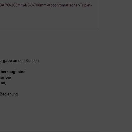
03APO-103mm-f/6-8-700mm-Apochromatischer-Triplet-
ergabe
an den Kunden
überzeugt sind
für Sie
an,
d Bedienung