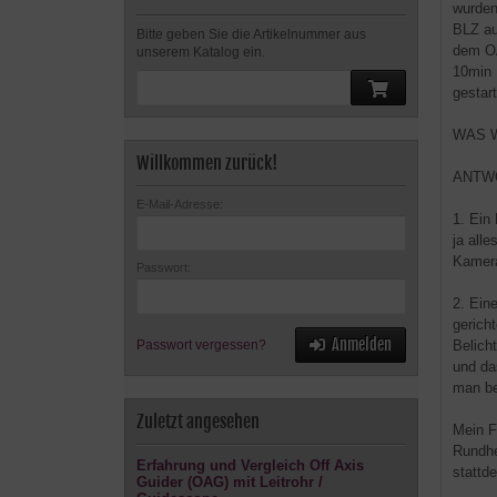
wurden
BLZ au
Bitte geben Sie die Artikelnummer aus
dem OA
unserem Katalog ein.
10min 
gestar
WAS W
Willkommen zurück!
ANTW
E-Mail-Adresse:
1. Ein
ja all
Kamera
Passwort:
2. Ein
gerich
Anmelden
Belich
Passwort vergessen?
und da
man be
Zuletzt angesehen
Mein F
Rundhe
Erfahrung und Vergleich Off Axis
stattd
Guider (OAG) mit Leitrohr /