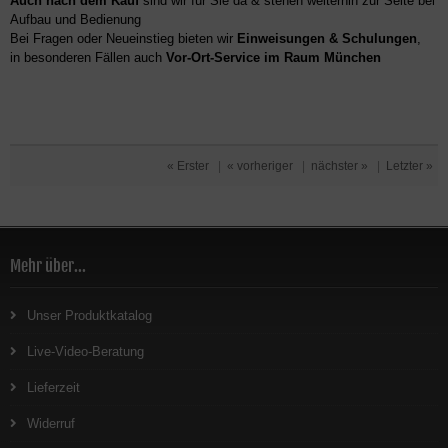
Auch nach dem Kauf
sind wir für Sie da & stehen weiterhin zur Seite bei
Aufbau und Bedienung
Bei Fragen oder Neueinstieg bieten wir
Einweisungen & Schulungen
,
in besonderen Fällen auch
Vor-Ort-Service im Raum München
« Erster
|
« vorheriger
|
nächster »
|
Letzter »
Mehr über...
Unser Produktkatalog
Live-Video-Beratung
Lieferzeit
Widerruf