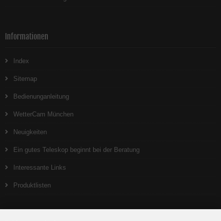
Informationen
Index
Sitemap
Bedienunganleitung
WetterCam München
Neuigkeiten
Ein gutes Teleskop beginnt bei der Beratung
Interessante Links
Produktlisten