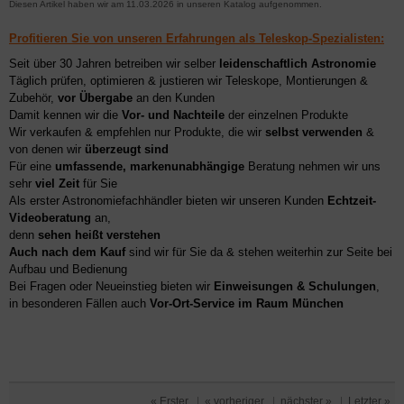
Diesen Artikel haben wir am 11.03.2026 in unseren Katalog aufgenommen.
Profitieren Sie von unseren Erfahrungen als Teleskop-Spezialisten:
Seit über 30 Jahren betreiben wir selber
leidenschaftlich Astronomie
Täglich prüfen, optimieren & justieren wir Teleskope, Montierungen &
Zubehör,
vor Übergabe
an den Kunden
Damit kennen wir die
Vor- und Nachteile
der einzelnen Produkte
Wir verkaufen & empfehlen nur Produkte, die wir
selbst verwenden
&
von denen wir
überzeugt sind
Für eine
umfassende, markenunabhängige
Beratung nehmen wir uns
sehr
viel Zeit
für Sie
Als erster Astronomiefachhändler bieten wir unseren Kunden
Echtzeit-
Videoberatung
an,
denn
sehen heißt verstehen
Auch nach dem Kauf
sind wir für Sie da & stehen weiterhin zur Seite bei
Aufbau und Bedienung
Bei Fragen oder Neueinstieg bieten wir
Einweisungen & Schulungen
,
in besonderen Fällen auch
Vor-Ort-Service im Raum München
« Erster
|
« vorheriger
|
nächster »
|
Letzter »