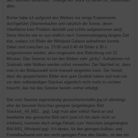
des Himmels verdecken. Solange ein Stück zu sehen ist, funktioniert
alles.
Bisher habe ich aufgrund des Wetters nur einige Experimente
durchgeführt (Sternenhaufen und natürlich die Sonne, deren
Oberfläche kein Problem darstellt und schön aufgenommen wird).
Diese Woche war es nun endlich nach Sonnenuntergang längere Zeit
klar, sodass ich Bilder der Whirlpool Galaxie aufnehmen konnte.
Dabei sind zwischen ca. 23:00 und 0:40 44 Bilder à 30 s
aufgenommen worden, also insgesamt eine Belichtung von 22
Minuten. Das Seestar ist bei den Bildern sehr „picky“. Aufnahmen mit
Startrails oder Wolken werden sofort verworfen. Der Nachteil ist, dass
man in der Bildauswahl nicht manuell eingreifen kann. Der Vorteil,
dass die gespeicherten Bilder eine gute Qualität haben und man sie
vor dem selbständigen Stacken eigentlich nicht mehr zu sichten
braucht, das hat das Seestar bereits vorher erledigt.
Das vom Seestar eigenständig gestackte/erstellte jpg ist allerdings
eher als bessere Vorschau geeignet (angehängtes Bild
Stacked._44_M51…jpg). Legt man aber selbst Hand an und
bearbeitet das gestackte Bild nach (und ich bin darin nicht so
erfahren), kommen doch einige Details zum Vorschein (angehängtes
Bild M51_Whirlpool.jpg). Ich denke, für den geringen Aufbau- und
Einstellaufwand und den recht geringen Preis des Geräts, ist das ein