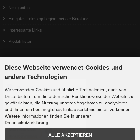
Neuigkeiten
Ein gutes Teleskop beginnt bei der Beratung
Interessante Links
Produktlisten
Zahlungsmethoden
Diese Webseite verwendet Cookies und
andere Technologien
Wir verwenden Cookies und ähnliche Technologien, auch von
Drittanbietern, um die ordentliche Funktionsweise der Website zu
gewährleisten, die Nutzung unseres Angebotes zu analysieren
und Ihnen ein bestmögliches Einkaufserlebnis bieten zu können.
Weitere Informationen finden Sie in unserer
Datenschutzerklärung.
ALLE AKZEPTIEREN