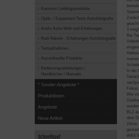
betrie
Karstens Lieblingsprodukte
Spanne
Zunäch
Optik- / Equipment-Tests Astrofotografie
geacht
Axel's Astro-Welt und Erfahrungen
3 mögl
Bei Ta
Rudi Rakete - Erfahrungen Astrofotografie
Videof
einges
Testaufnahmen
Halter
Ausverkaufte Produkte
meinen
Schieb
Bedienungsanleitungen /
In der
Handbücher / Manuals
Danach
nachju
* Sonder-Angebote *
Fokus,
Wie vo
Produktlisten
Guidin
wurden
Angebote
BLZ au
dem OA
Neue Artikel
10min 
gestar
WAS W
Schnellkauf