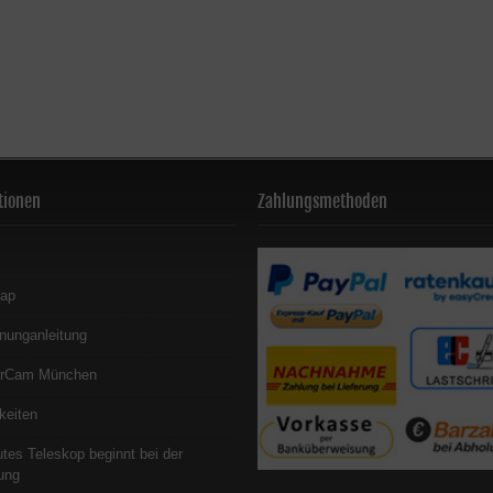
tionen
Zahlungsmethoden
map
nunganleitung
erCam München
keiten
utes Teleskop beginnt bei der
ung