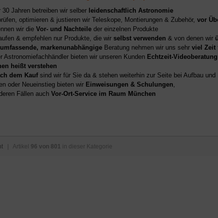
r 30 Jahren betreiben wir selber
leidenschaftlich Astronomie
prüfen, optimieren & justieren wir Teleskope, Montierungen & Zubehör,
vor Üb
nnen wir die
Vor- und Nachteile
der einzelnen Produkte
aufen & empfehlen nur Produkte, die wir
selbst verwenden
& von denen wir
umfassende, markenunabhängige
Beratung nehmen wir uns sehr
viel Zeit
er Astronomiefachhändler bieten wir unseren Kunden
Echtzeit-Videoberatung
hen heißt verstehen
ch dem Kauf
sind wir für Sie da & stehen weiterhin zur Seite bei Aufbau un
en oder Neueinstieg bieten wir
Einweisungen & Schulungen
,
deren Fällen auch
Vor-Ort-Service im Raum München
ht
| Artikel
96 von 801
in dieser Kategorie