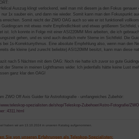
ORT:
 Helical Auszug klingt verlockend, weil man mit diesem ja den Fokus genauer ei
es nur 1x sauber ein, und dann nie wieder. Somit kann man den Fokuspunkt a
 erreichen. Somit reicht der ZWO OAG auch so wie er ist funktionell vollk
e Guidingcam mit etwas mehr Empfindlichkeit und etwas größerem Sichtfeld, 
tet ist. Ich konnte in Folge mit einer ASI220MM Mini arbeiten, die ich gebrau
tungszeit gehen, und es sind auch deutlich mehr Sterne im Sichtfeld. Die Gui
s bei 1s-Korrekturrythmus. Eine absolute Empfehlung also, wenn man den 
reits die kleine (und zurecht beliebte) ASI120MM besitzt, kann man diese nat
azit nach 5 Nächten mit dem OAG: Noch nie hatte ich zuvor so gute Guidingw
it der Sterne in meinen Lightframes wider. Ich jedenfalls hätte keine Lust m
essen ganz klar den OAG!
um ZWO Off Axis Guider für Astrofotografie - umfangreiches Zubehör:
//www.teleskop-spezialisten.de/shop/Teleskop-Zubehoer/Astro-Fotografie/ZWO-
er::4311.html
ikel haben wir am 13.10.2024 in unseren Katalog aufgenommen.
ren Sie von unseren Erfahrungen als Teleskop-Spezialisten: