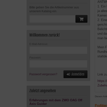
ANTW
1. Ein
Bitte geben Sie die Artikelnummer aus
ja all
unserem Katalog ein.
Kamera
2. Ein
gerich
Belich
und da
Willkommen zurück!
man be
E-Mail-Adresse:
Mein F
Rundhe
stattd
Passwort:
Anmelden
Link z
Passwort vergessen?
https:
Zubeho
Zuletzt angesehen
Diesen Art
Erfahrungen mit dem ZWO OAG Off
Axis Guider
Profitie