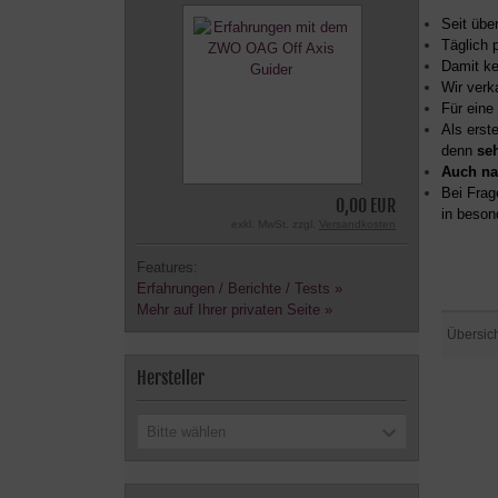
Seit übe
Täglich 
Damit ke
Wir verk
Für eine
Als erst
denn
se
Auch na
Bei Frag
0,00 EUR
in beson
exkl. MwSt. zzgl.
Versandkosten
Features:
Erfahrungen / Berichte / Tests »
Mehr auf Ihrer privaten Seite »
Übersic
Hersteller
Bitte wählen