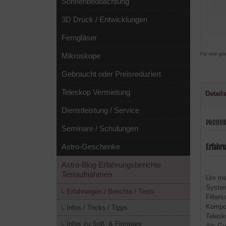
Sonnenbeobachtung
3D Druck / Entwicklungen
Ferngläser
Für eine grö
Mikroskope
Gebraucht oder Preisreduziert
Teleskop Vermietung
Detail
Dienstleistung / Service
PRODUK
Seminare / Schulungen
Astro-Geschenke
Erfahr
Astro-Blog Erfahrungsberichte
Testaufnahmen
Um mei
System
Erfahrungen / Berichte / Tests
Filter
Kompon
Infos / Tricks / Tipps
Telesk
Infos zu Soft- & Firmware
Als Gu