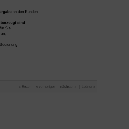
ergabe
an den Kunden
überzeugt sind
für Sie
an,
d Bedienung
« Erster
|
« vorheriger
|
nächster »
|
Letzter »