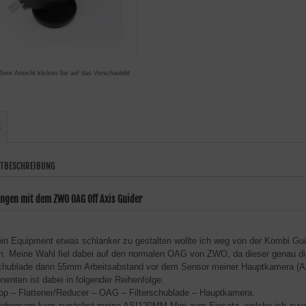
ßere Ansicht klicken Sie auf das Vorschaubild
s
TBESCHREIBUNG
ungen mit dem ZWO OAG Off Axis Guider
n Equipment etwas schlanker zu gestalten wollte ich weg von der Kombi Gu
. Meine Wahl fiel dabei auf den normalen OAG von ZWO, da dieser genau di
schublade dann 55mm Arbeitsabstand vor dem Sensor meiner Hauptkamera (A
enten ist dabei in folgender Reihenfolge:
op – Flattener/Reducer – OAG – Filterschublade – Hauptkamera.
idingcam kam zunächst meine ASI120MM Mini zum Einsatz, welche ich zuvor 