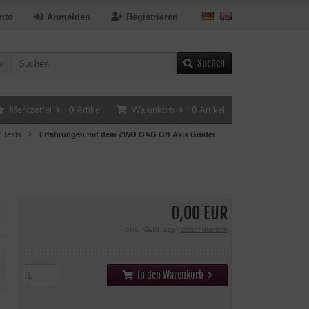
nto
Anmelden
Registrieren
Suchen
Merkzettel
0
Artikel
Warenkorb
0
Artikel
/ Tests
Erfahrungen mit dem ZWO OAG Off Axis Guider
0,00 EUR
r
exkl. MwSt. zzgl.
Versandkosten
In den Warenkorb