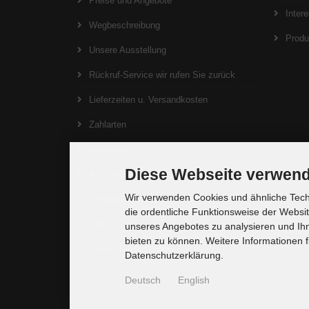
Preise und Angebote
Inter
Wegbeschreibung
Produ
Unsere Ausstellung
Rückruf-Service wir rufen Sie zurück
Lieferzeiten u. Versandkosten
Zahlarten
Impressum
Diese Webseite verwend
AGB und Widerrufsrecht
Wir verwenden Cookies und ähnliche Techn
Privatsphäre und Datenschutz
die ordentliche Funktionsweise der Websi
Jobs
unseres Angebotes zu analysieren und Ihn
bieten zu können. Weitere Informationen f
Cookie Einstellungen
Datenschutzerklärung.
Deutsch
English