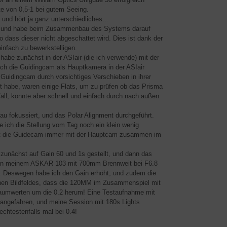
te von 0,5-1 bei gutem Seeing.
 und hört ja ganz unterschiedliches…
t, und habe beim Zusammenbau des Systems darauf
dass dieser nicht abgeschattet wird. Dies ist dank der
infach zu bewerkstelligen.
 habe zunächst in der ASIair (die ich verwende) mit der
ich die Guidingcam als Hauptkamera in der ASIair
e Guidingcam durch vorsichtiges Verschieben in ihrer
 habe, waren einige Flats, um zu prüfen ob das Prisma
l, konnte aber schnell und einfach durch nach außen
au fokussiert, und das Polar Alignment durchgeführt.
 ich die Stellung vom Tag noch ein klein wenig
 ist die Guidecam immer mit der Hauptcam zusammen im
nächst auf Gain 60 und 1s gestellt, und dann das
ng: An meinem ASKAR 103 mit 700mm Brennweit bei F6.8
er. Deswegen habe ich den Gain erhöht, und zudem die
leinen Bildfeldes, dass die 120MM im Zusammenspiel mit
raumwerten um die 0.2 herum! Eine Testaufnahme mit
 angefahren, und meine Session mit 180s Lights
chtestenfalls mal bei 0.4!