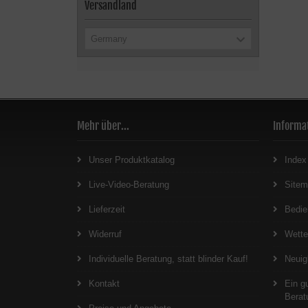
Versandland
Germany
Mehr über...
Informa
Unser Produktkatalog
Index
Live-Video-Beratung
Site
Lieferzeit
Bedie
Widerruf
Wett
Individuelle Beratung, statt blinder Kauf!
Neuig
Kontakt
Ein g
Berat