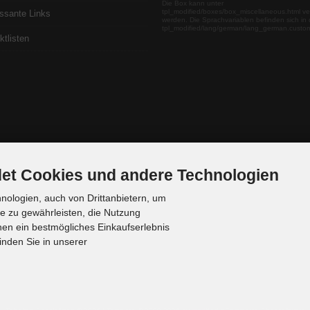
Die Box kann unter
tpl_modified/boxes/box_miscellaneous.html ve
essante Links
werden. Die Sprachvariablen befinden sich in 
tpl_modified/lang/german/lang_german.custo
ktlisten
et Cookies und andere Technologien
ologien, auch von Drittanbietern, um
te zu gewährleisten, die Nutzung
en ein bestmögliches Einkaufserlebnis
inden Sie in unserer