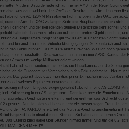
ben hatte. Mit dem Uniguide hatte ich auf meiner AM3 in der Regel Guidingwer
nd also, was dann wohl mit dem OAG das Resultat sein wird, denn man liest
st habe ich die ASI120MM Mini also einfach mal oben in den OAG gesteck
et, dass der Arm des OAG zu langen Seite des Hauptkamerasensors steht, so 
ichen Positionen und der beiliegenden dünnen Distanzringe sehr schnell und e
geslicht habe ich dann mein Teleskop auf ein entferntes Objekt gerichtet, und
unktion die Hauptkamera möglichst gut fokussiert. Als nächsten Schritt habe 
tellt, und bin auch hier in die Videofunktion gegangen. So konnte ich auch di
ung in den Fokus bringen. Das musste erstmal reichen. Was ich noch gemacht
 Hauptsensor abschattet. Dies war dann auch an meiner APSC-Kamera der Fal
en des Armes um wenige Millimeter gelöst werden.
 Nacht habe ich dann wiederum als erstes die Hauptkamera auf die Sterne gen
 habe ich die Guidecam per Verschieben in den Fokus gebracht – hier musste
stieren. Das gute ist aber, dass man dies ja nur 1x machen muss! Ab dann
 ganz egal welches Equipment davorgesetzt wird.
m Guiding mit dem Uniguide-Scope gewohnt habe ich meine ASI120MM Mini zu
g incl. Kalibrierung in der ASIair gestartet. Dann kam aber die Ernüchteru
 nur sporadisch Guidingsterne erkannt, und generell war das Bild recht dust
f 2s gesetzt. Nun lief alles viel besser, sehr viel besser sogar: Trotz des k
G und dem ASKAR103 liefert, lief das Multistar-Guiding geschmeidig mit T
Belichtungszeit hatte absolut runde Sterne… So habe dann also mein Objekt
tet. Das Guiding blieb dabei über Stunden hinweg immer rund um die 0.2, schle
ILL MAN DENN MEHR?!