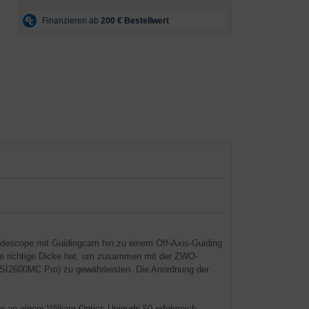
idescope mit Guidingcam hin zu einem Off-Axis-Guiding
e richtige Dicke hat, um zusammen mit der ZWO-
SI2600MC Pro) zu gewährleisten. Die Anordnung der
an einem William Optics Unigude 50 erfolgreich