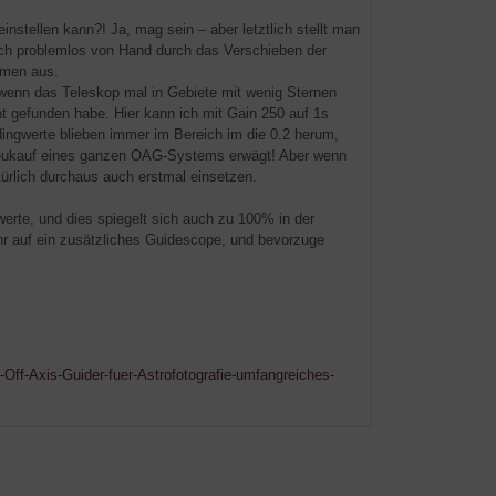
nstellen kann?! Ja, mag sein – aber letztlich stellt man
uch problemlos von Hand durch das Verschieben der
ommen aus.
wenn das Teleskop mal in Gebiete mit wenig Sternen
cht gefunden habe. Hier kann ich mit Gain 250 auf 1s
dingwerte blieben immer im Bereich im die 0.2 herum,
Neukauf eines ganzen OAG-Systems erwägt! Aber wenn
ürlich durchaus auch erstmal einsetzen.
erte, und dies spiegelt sich auch zu 100% in der
ehr auf ein zusätzliches Guidescope, und bevorzuge
Off-Axis-Guider-fuer-Astrofotografie-umfangreiches-