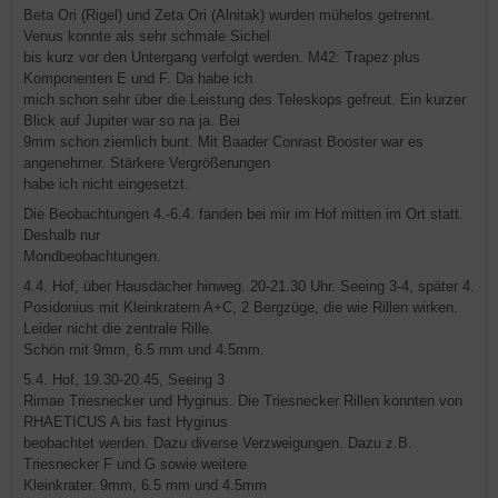
Beta Ori (Rigel) und Zeta Ori (Alnitak) wurden mühelos getrennt.
Venus konnte als sehr schmale Sichel
bis kurz vor den Untergang verfolgt werden. M42: Trapez plus
Komponenten E und F. Da habe ich
mich schon sehr über die Leistung des Teleskops gefreut. Ein kurzer
Blick auf Jupiter war so na ja. Bei
9mm schon ziemlich bunt. Mit Baader Conrast Booster war es
angenehmer. Stärkere Vergrößerungen
habe ich nicht eingesetzt.
Die Beobachtungen 4.-6.4. fanden bei mir im Hof mitten im Ort statt.
Deshalb nur
Mondbeobachtungen.
4.4. Hof, über Hausdächer hinweg. 20-21.30 Uhr. Seeing 3-4, später 4.
Posidonius mit Kleinkratern A+C, 2 Bergzüge, die wie Rillen wirken.
Leider nicht die zentrale Rille.
Schön mit 9mm, 6.5 mm und 4.5mm.
5.4. Hof, 19.30-20.45, Seeing 3
Rimae Triesnecker und Hyginus. Die Triesnecker Rillen konnten von
RHAETICUS A bis fast Hyginus
beobachtet werden. Dazu diverse Verzweigungen. Dazu z.B.
Triesnecker F und G sowie weitere
Kleinkrater. 9mm, 6.5 mm und 4.5mm