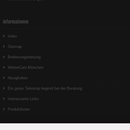
Informationen
Index
Sitemap
Bedienunganleitung
WetterCam München
Neuigkeiten
Ein gutes Teleskop beginnt bei der Beratung
Interessante Links
Produktlisten