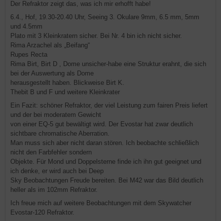
Der Refraktor zeigt das, was ich mir erhofft habe!
6.4., Hof, 19.30-20.40 Uhr, Seeing 3. Okulare 9mm, 6.5 mm, 5mm
und 4.5mm
Plato mit 3 Kleinkratern sicher. Bei Nr. 4 bin ich nicht sicher.
Rima Arzachel als „Beifang“
Rupes Recta
Rima Birt, Birt D , Dome unsicher-habe eine Struktur erahnt, die sich
bei der Auswertung als Dome
herausgestellt haben. Blickweise Birt K.
Thebit B und F und weitere Kleinkrater
Ein Fazit: schöner Refraktor, der viel Leistung zum fairen Preis liefert
und der bei moderatem Gewicht
von einer EQ-5 gut bewältigt wird. Der Evostar hat zwar deutlich
sichtbare chromatische Aberration.
Man muss sich aber nicht daran stören. Ich beobachte schließlich
nicht den Farbfehler sondern
Objekte. Für Mond und Doppelsterne finde ich ihn gut geeignet und
ich denke, er wird auch bei Deep
Sky Beobachtungen Freude bereiten. Bei M42 war das Bild deutlich
heller als im 102mm Refraktor.
Ich freue mich auf weitere Beobachtungen mit dem Skywatcher
Evostar-120 Refraktor.