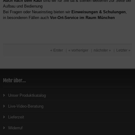
Auch nach dem Kauf
sind wir für Sie da & stehen weiterhin zur Seite bei
Aufbau und Bedienung
Bei Fragen oder Neueinstieg bieten wir
Einweisungen & Schulungen
,
in besonderen Fällen auch
Vor-Ort-Service im Raum München
« Erster
|
« vorheriger
|
nächster »
|
Letzter »
Mehr über...
Unser Produktkatalog
Live-Video-Beratung
Lieferzeit
Widerruf