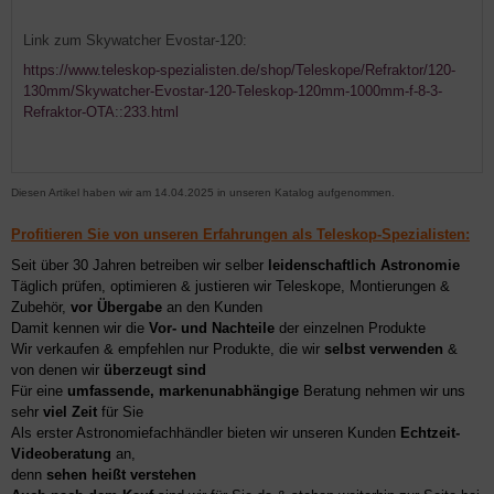
Link zum Skywatcher Evostar-120:
https://www.teleskop-spezialisten.de/shop/Teleskope/Refraktor/120-
130mm/Skywatcher-Evostar-120-Teleskop-120mm-1000mm-f-8-3-
Refraktor-OTA::233.html
Diesen Artikel haben wir am 14.04.2025 in unseren Katalog aufgenommen.
Profitieren Sie von unseren Erfahrungen als Teleskop-Spezialisten:
Seit über 30 Jahren betreiben wir selber
leidenschaftlich Astronomie
Täglich prüfen, optimieren & justieren wir Teleskope, Montierungen &
Zubehör,
vor Übergabe
an den Kunden
Damit kennen wir die
Vor- und Nachteile
der einzelnen Produkte
Wir verkaufen & empfehlen nur Produkte, die wir
selbst verwenden
&
von denen wir
überzeugt sind
Für eine
umfassende, markenunabhängige
Beratung nehmen wir uns
sehr
viel Zeit
für Sie
Als erster Astronomiefachhändler bieten wir unseren Kunden
Echtzeit-
Videoberatung
an,
denn
sehen heißt verstehen