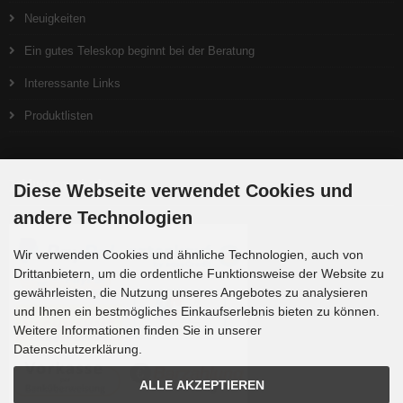
Neuigkeiten
Ein gutes Teleskop beginnt bei der Beratung
Interessante Links
Produktlisten
Zahlungsmethoden
Diese Webseite verwendet Cookies und
andere Technologien
Wir verwenden Cookies und ähnliche Technologien, auch von
Drittanbietern, um die ordentliche Funktionsweise der Website zu
gewährleisten, die Nutzung unseres Angebotes zu analysieren
und Ihnen ein bestmögliches Einkaufserlebnis bieten zu können.
Weitere Informationen finden Sie in unserer
Datenschutzerklärung.
ALLE AKZEPTIEREN