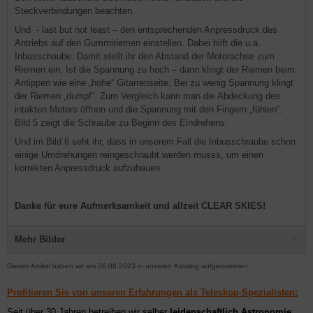
Steckverbindungen beachten.
Und - last but not least – den entsprechenden Anpressdruck des
Antriebs auf den Gummiriemen einstellen. Dabei hilft die u.a.
Inbusschaube. Damit stellt ihr den Abstand der Motorachse zum
Riemen ein. Ist die Spannung zu hoch – dann klingt der Riemen beim
Antippen wie eine „hohe“ Gitarrenseite. Bei zu wenig Spannung klingt
der Riemen „dumpf“. Zum Vergleich kann man die Abdeckung des
intakten Motors öffnen und die Spannung mit den Fingern „fühlen“.
Bild 5 zeigt die Schraube zu Beginn des Eindrehens.
Und im Bild 6 seht ihr, dass in unserem Fall die Inbusschraube schon
einige Umdrehungen reingeschraubt werden musss, um einen
korrekten Anpressdruck aufzubauen.
Danke für eure Aufmerksamkeit und allzeit CLEAR SKIES!
Mehr Bilder
Diesen Artikel haben wir am 26.08.2023 in unseren Katalog aufgenommen.
Profitieren Sie von unseren Erfahrungen als Teleskop-Spezialisten:
Seit über 30 Jahren betreiben wir selber
leidenschaftlich Astronomie