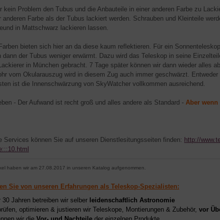
er kein Problem den Tubus und die Anbauteile in einer anderen Farbe zu Lack
er anderen Farbe als der Tubus lackiert werden. Schrauben und Kleinteile werd
reund in Mattschwarz lackieren lassen.
Farben bieten sich hier an da diese kaum reflektieren. Für ein Sonnentelesko
h dann der Tubus weniger erwärmt. Dazu wird das Teleskop in seine Einzelteil
Lackierer in München gebracht. 7 Tage später können wir dann wieder alles
hr vom Okularauszug wird in diesem Zug auch immer geschwärzt. Entweder mit
ten ist die Innenschwärzung von SkyWatcher vollkommen ausreichend.
ben - Der Aufwand ist recht groß und alles andere als Standard -
Aber wenn 
e Services können Sie auf unseren Dienstlesitungsseiten finden:
http://www.t
e:::10.html
ikel haben wir am 27.08.2017 in unseren Katalog aufgenommen.
ren Sie von unseren Erfahrungen als Teleskop-Spezialisten:
r 30 Jahren betreiben wir selber
leidenschaftlich Astronomie
prüfen, optimieren & justieren wir Teleskope, Montierungen & Zubehör,
vor Üb
nnen wir die
Vor- und Nachteile
der einzelnen Produkte