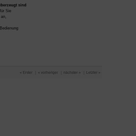
überzeugt sind
für Sie
an,
d Bedienung
« Erster
|
« vorheriger
|
nächster »
|
Letzter »