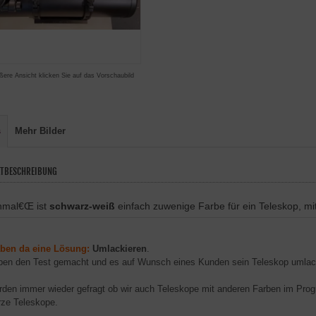
ßere Ansicht klicken Sie auf das Vorschaubild
s
Mehr Bilder
TBESCHREIBUNG
mal€Œ ist
schwarz-weiß
einfach zuwenige Farbe für ein Teleskop,
mi
aben da eine Lösung:
Umlackieren
.
ben den Test gemacht und es auf Wunsch eines Kunden sein Teleskop umlack
rden immer wieder gefragt ob wir auch Teleskope mit anderen Farben im Pro
ze Teleskope.