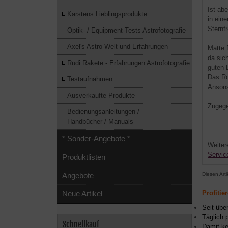
Ist ab
Karstens Lieblingsprodukte
in ein
Sternf
Optik- / Equipment-Tests Astrofotografie
Axel's Astro-Welt und Erfahrungen
Matte 
da sic
Rudi Rakete - Erfahrungen Astrofotografie
guten 
Das Ro
Testaufnahmen
Ansons
Ausverkaufte Produkte
Zugege
Bedienungsanleitungen /
Handbücher / Manuals
* Sonder-Angebote *
Weiter
Servic
Produktlisten
Diesen Art
Angebote
Profitie
Neue Artikel
Seit übe
Täglich 
Schnellkauf
Damit ke