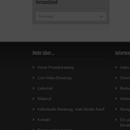
Versandland
Germany
Mehr über...
Informa
Unser Produktkatalog
Index
Live-Video-Beratung
Site
Lieferzeit
Bedie
Widerruf
Wett
Individuelle Beratung, statt blinder Kauf!
Neuig
Kontakt
Ein g
Berat