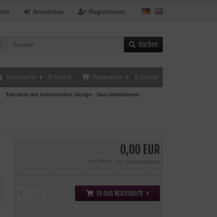
nto
Anmelden
Registrieren
Suchen
Merkzettel
0
Artikel
Warenkorb
0
Artikel
Teleskop mit individuellen Design - Das Umlackieren
0,00 EUR
r
exkl. MwSt. zzgl.
Versandkosten
In den Warenkorb