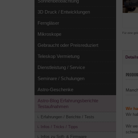
Sonnenbeobachtung
3D Druck / Entwicklungen
Ferngläser
Für eine grö
Mikroskope
Gebraucht oder Preisreduziert
Teleskop Vermietung
Detail
Dienstleistung / Service
PRODUK
Seminare / Schulungen
Astro-Geschenke
Manch
Astro-Blog Erfahrungsberichte
Testaufnahmen
Wir h
Wir ha
Erfahrungen / Berichte / Tests
Wir we
Infos / Tricks / Tipps
schwar
Infos zu Soft- & Firmware