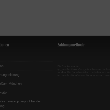
tionen
Zahlungsmethoden
map
Die Box kann unter
tpl_modified/boxes/box_miscellaneous.html ve
werden. Die Sprachvariablen befinden sich in 
nunganleitung
tpl_modified/lang/german/lang_german.custo
erCam München
keiten
utes Teleskop beginnt bei der
ung