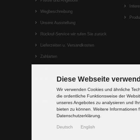
Preise und Angebote
Inter
Wegbeschreibung
Produ
Unsere Ausstellung
Rückruf-Service wir rufen Sie zurück
Lieferzeiten u. Versandkosten
Zahlarten
Impressum
Diese Webseite verwend
AGB und Widerrufsrecht
Wir verwenden Cookies und ähnliche Techn
Privatsphäre und Datenschutz
die ordentliche Funktionsweise der Websi
Jobs
unseres Angebotes zu analysieren und Ihn
bieten zu können. Weitere Informationen f
Cookie Einstellungen
Datenschutzerklärung.
Deutsch
English