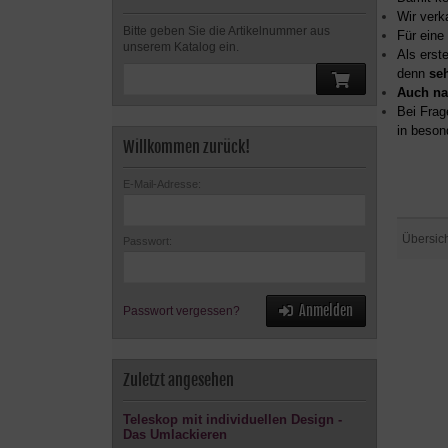
Wir verk
Bitte geben Sie die Artikelnummer aus
Für eine
unserem Katalog ein.
Als erst
denn
se
Auch na
Bei Frag
in beson
Willkommen zurück!
E-Mail-Adresse:
Übersic
Passwort:
Anmelden
Passwort vergessen?
Zuletzt angesehen
Teleskop mit individuellen Design -
Das Umlackieren