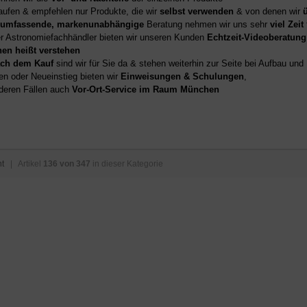
aufen & empfehlen nur Produkte, die wir
selbst verwenden
& von denen wir
umfassende, markenunabhängige
Beratung nehmen wir uns sehr
viel Zeit
er Astronomiefachhändler bieten wir unseren Kunden
Echtzeit-Videoberatung
hen heißt verstehen
ch dem Kauf
sind wir für Sie da & stehen weiterhin zur Seite bei Aufbau un
en oder Neueinstieg bieten wir
Einweisungen & Schulungen
,
deren Fällen auch
Vor-Ort-Service im Raum München
ht
| Artikel
136 von 347
in dieser Kategorie