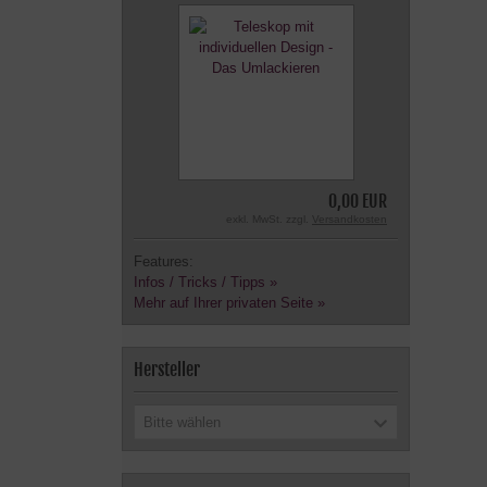
0,00 EUR
exkl. MwSt. zzgl.
Versandkosten
Features:
Infos / Tricks / Tipps »
Mehr auf Ihrer privaten Seite »
Hersteller
Bitte wählen