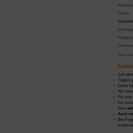
Astrofoto
Sonne
Empfohlen
Einsteig
Fortgesc
Sternwar
Diesen Art
Profitie
Seit übe
Täglich 
Damit ke
Wir verk
Für eine
Als erst
denn
se
Auch na
Bei Frag
in beson