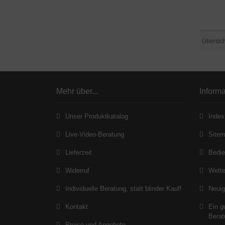
Übersic
Mehr über...
Inform
Unser Produktkatalog
Index
Live-Video-Beratung
Site
Lieferzeit
Bedie
Widerruf
Wett
Individuelle Beratung, statt blinder Kauf!
Neuig
Kontakt
Ein g
Berat
Preise und Angebote