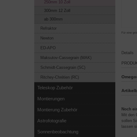
250mm 10 Zoll
300mm 12 Zoll
ab 300mm
Refraktor
Für eine grö
Newton
ED-APO
Details
Maksutov-Cassegrain (MAK)
PRODU
Schmidt-Cassegrain (SC)
Omegon
Ritchey-Chrétien (RC)
Teleskop Zubehör
Artikel
Montierungen
Noch ei
Montierung Zubehör
Mit den 
Astrofotografie
sollen S
lassen s
Sonnenbeobachtung