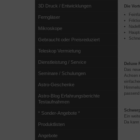
3D Druck / Entwicklungen
Die Vort
Feinfü
Ferngläser
Frikt
Nadel
Mikroskope
Haupts
Schnel
Gebraucht oder Preisreduziert
Teleskop Vermietung
Dienstleistung / Service
Deluxe 
Das neue
Seminare / Schulungen
Achsen m
einfache
Astro-Geschenke
Himmelso
passend 
Astro-Blog Erfahrungsberichte
Testaufnahmen
Schwerp
* Sonder-Angebote *
Ein weit
Da kann 
Produktlisten
Angebote