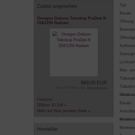
Typ
Zuletzt angesehen
Bauart
Omegon Dobson Teleskop ProDob N
Öffnung
254/1250 Radiant
Brennwe
Öffnungsv
Auflösu
Grenzgr
Lichtsam
Max. sin
Tubusgew
969,00 EUR
Tubuskon
inkl. 19 % MwSt. zzgl.
Versandkosten
Okulara
Features:
Bauart
250mm 10 Zoll »
Mehr auf Ihrer privaten Seite »
Anschluss
Montier
Montieru
Hersteller