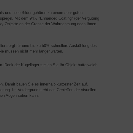
ls und helle Bilder gehören zu einem sehr guten
tspiegel. Mit dem 94% "Enhanced Coating" (der Vergütung
pSky-Objekte an der Grenze der Wahrnehmung noch Ihnen.
fter sorgt für eine bis zu 50% schnellere Auskühlung des
 Sie müssen nicht mehr länger warten.
. Dank der Kugellager stellen Sie Ihr Objekt butterweich
n. Damit bauen Sie es innerhalb kürzester Zeit auf.
tierung. Im Vordergrund steht das Genießen der visuellen
enen Augen sehen kann.