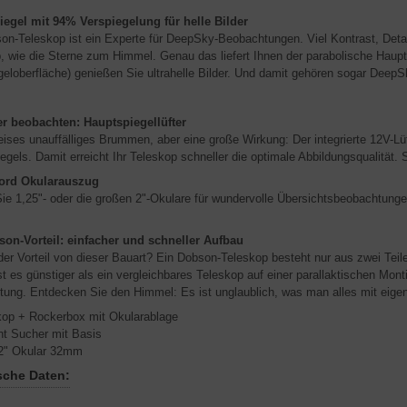
egel mit 94% Verspiegelung für helle Bilder
on-Teleskop ist ein Experte für DeepSky-Beobachtungen. Viel Kontrast, Detai
, wie die Sterne zum Himmel. Genau das liefert Ihnen der parabolische Haup
geloberfläche) genießen Sie ultrahelle Bilder. Und damit gehören sogar Dee
er beobachten: Hauptspiegellüfter
leises unauffälliges Brummen, aber eine große Wirkung: Der integrierte 12V-Lü
egels. Damit erreicht Ihr Teleskop schneller die optimale Abbildungsqualität.
ford Okularauszug
ie 1,25"- oder die großen 2"-Okulare für wundervolle Übersichtsbeobachtungen
son-Vorteil: einfacher und schneller Aufbau
der Vorteil von dieser Bauart? Ein Dobson-Teleskop besteht nur aus zwei Teile
t es günstiger als ein vergleichbares Teleskop auf einer parallaktischen Mon
ung. Entdecken Sie den Himmel: Es ist unglaublich, was man alles mit eig
kop + Rockerbox mit Okularablage
nt Sucher mit Basis
" Okular 32mm
sche Daten: