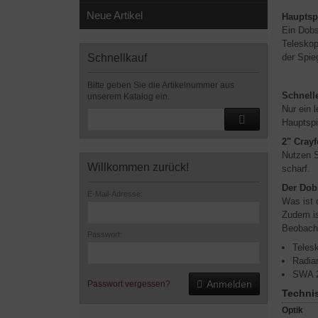
Neue Artikel
Hauptspi
Ein Dobs
Teleskop
der Spie
Schnellkauf
Bitte geben Sie die Artikelnummer aus
Schnell
unserem Katalog ein.
Nur ein 
Hauptspi
2" Cray
Nutzen S
Willkommen zurück!
scharf.
Der Dob
E-Mail-Adresse:
Was ist 
Zudem is
Beobacht
Passwort:
Teles
Radia
SWA 2
Anmelden
Passwort vergessen?
Techni
Optik