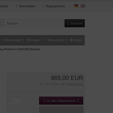
Konto
Anmelden
Registrieren
Suchen
Merkzettel
0
Artikel
Warenkorb
0
Artikel
p ProDob N 254/1250 Radiant
969,00 EUR
inkl. 19 % MwSt. zzgl.
Versandkosten
In den Warenkorb