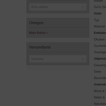
Bauart
GoTo St
Bitte wählen
Stativ
Typ
Omegon
Material
Mehr Artikel
»
Enthalte
Okulare 2
Sucherfe
Versandland
Sonstig
Allgemei
Germany
Gesamtg
Serie
Besonde
Anwendu
Mond & 
Nebel & 
Naturbe