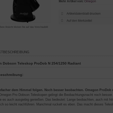
Mehr Artikel von:
Omegon
Artikeldatenblatt drucken
ßere Ansicht klicken Sie auf das Vorschaubild
KTBESCHREIBUNG
 Dobson Teleskop ProDob N 254/1250 Radiant
beschreibung:
nfacher dem Himmel folgen. Noch besser beobachten. Omegon ProDob m
Omegon Pro Dobson Teleskopen gelingt die Beobachtungsnacht noch besser.
ie es auch ausgiebig genießen. Das bedeutet: Lange beobachten, auch mit h
ich so leicht nachführen. Manchmal ruckelt es eben. Das macht dieses Telesko