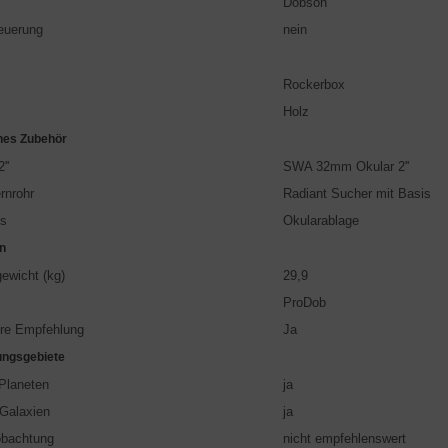
Dobson
euerung
nein
Rockerbox
Holz
nes Zubehör
''
SWA 32mm Okular 2''
rnrohr
Radiant Sucher mit Basis
es
Okularablage
n
ewicht (kg)
29,9
ProDob
re Empfehlung
Ja
ngsgebiete
Planeten
ja
Galaxien
ja
obachtung
nicht empfehlenswert