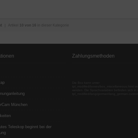
ht
| Artikel
10 von 16
in dieser Kategorie
ationen
Zahlungsmethoden
map
Die Box kann unter
tpl_modified/boxes/box_miscellaneous.html ve
werden. Die Sprachvariablen befinden sich in 
nunganleitung
tpl_modified/lang/german/lang_german.custo
erCam München
keiten
utes Teleskop beginnt bei der
ung