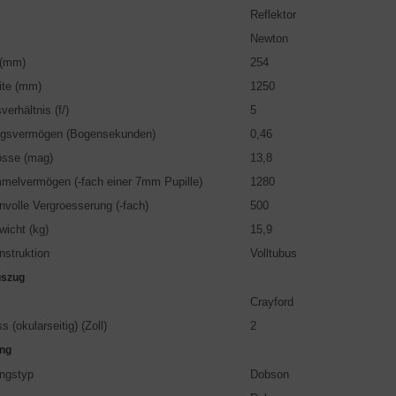
Reflektor
Newton
 (mm)
254
ite (mm)
1250
erhältnis (f/)
5
ngsvermögen (Bogensekunden)
0,46
össe (mag)
13,8
melvermögen (-fach einer 7mm Pupille)
1280
nvolle Vergroesserung (-fach)
500
icht (kg)
15,9
struktion
Volltubus
uszug
Crayford
 (okularseitig) (Zoll)
2
ung
ngstyp
Dobson