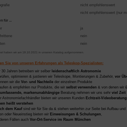
grafie
nicht empfehlenswert
nicht empfehlenswert (nur m
 für ...
er
ja
hrittene
nein
ten
nein
ikel haben wir am 19.10.2021 in unseren Katalog aufgenommen.
ren Sie von unseren Erfahrungen als Teleskop-Spezialisten:
r 30 Jahren betreiben wir selber
leidenschaftlich Astronomie
prüfen, optimieren & justieren wir Teleskope, Montierungen & Zubehör,
vor Üb
nnen wir die
Vor- und Nachteile
der einzelnen Produkte
aufen & empfehlen nur Produkte, die wir
selbst verwenden
& von denen wir
umfassende, markenunabhängige
Beratung nehmen wir uns sehr
viel Zeit
er Astronomiefachhändler bieten wir unseren Kunden
Echtzeit-Videoberatung
hen heißt verstehen
ch dem Kauf
sind wir für Sie da & stehen weiterhin zur Seite bei Aufbau un
en oder Neueinstieg bieten wir
Einweisungen & Schulungen
,
deren Fällen auch
Vor-Ort-Service im Raum München