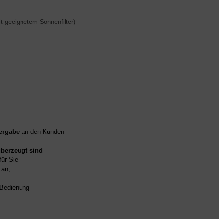
it geeignetem Sonnenfilter)
ergabe
an den Kunden
überzeugt sind
für Sie
an,
d Bedienung