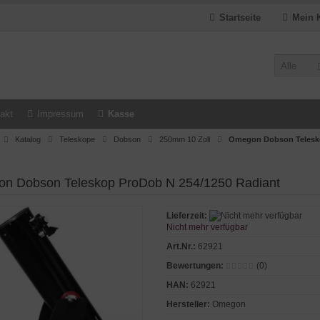
Startseite
Mein 
Alle
akt
Impressum
Kasse
Katalog
Teleskope
Dobson
250mm 10 Zoll
Omegon Dobson Telesko
n Dobson Teleskop ProDob N 254/1250 Radiant
Lieferzeit:
Nicht mehr verfügbar
Art.Nr.:
62921
Bewertungen:
(0)
HAN:
62921
Hersteller:
Omegon