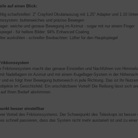
eile auf einen Blick:
hlig scharfstellen: 2" Crayford Okularauszug mit 1,25" Adapter und 1:10 Unte
ionssystem: butterweiches und präzise Bewegen
lager: weiche und genaue Bewegung im Azimut - sogar mit nur einem Finger
piegel - für hellere Bilder: 94% Enhanced Coating
ler auskühlen - schneller Beobachten: Lüfter für den Hauptspiegel
Friktionssystem
 Friktionssystem macht das genaue Einstellen und Nachführen von Himmelsob
it Nadellagern im Azimut und mit einem Kugellager-System in der Höhenachse
r und es folgt Ihrer Bewegung butterweich in jede Richtung. Das ist Ihr Nutzen
bjekte im Gesichtsfeld. Ein unschätzbarer Vorteil! Die Reibung lässt sich a
auf Ihren Bedarf abstimmen.
unkt besser einstellbar
erer Vorteil des Friktionssystems: Der Schwerpunkt des Teleskops ist besser 
es schnell passieren, dass das System nicht mehr austariert ist und zu einer 