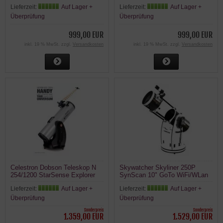
Lieferzeit:
Auf Lager +
Lieferzeit:
Auf Lager +
Überprüfung
Überprüfung
999,00 EUR
999,00 EUR
inkl. 19 % MwSt. zzgl.
Versandkosten
inkl. 19 % MwSt. zzgl.
Versandkosten
Celestron Dobson Teleskop N
Skywatcher Skyliner 250P
254/1200 StarSense Explorer
SynScan 10" GoTo WiFi/WLan
DOB
Pyrex Dobson FlexTube
Lieferzeit:
Auf Lager +
Lieferzeit:
Auf Lager +
Teleskop
Überprüfung
Überprüfung
Sonderpreis
Sonderpreis
1.359,00 EUR
1.529,00 EUR