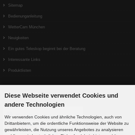
Sitemap
Bedienunganleitung
WetterCam München
Neuigkeiten
Ein gutes Teleskop beginnt bei der Beratung
Interessante Links
Produktlisten
Zahlungsmethoden
Diese Webseite verwendet Cookies und
andere Technologien
Wir verwenden Cookies und ähnliche Technologien, auch von
Drittanbietern, um die ordentliche Funktionsweise der Website zu
gewährleisten, die Nutzung unseres Angebotes zu analysieren