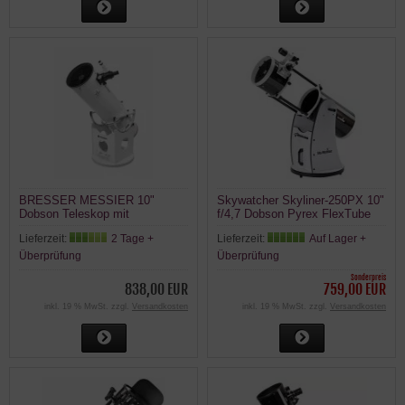
BRESSER MESSIER 10"
Skywatcher Skyliner-250PX 10"
Dobson Teleskop mit
f/4,7 Dobson Pyrex FlexTube
parabolischen Hauptspiegel und
Teleskop einschiebbarer Tubus
Lieferzeit:
2 Tage +
Lieferzeit:
Auf Lager +
2.5" HEX-Fokussierer
Überprüfung
Überprüfung
Sonderpreis
838,00 EUR
759,00 EUR
inkl. 19 % MwSt. zzgl.
Versandkosten
inkl. 19 % MwSt. zzgl.
Versandkosten